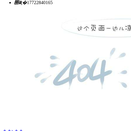
΢�ţ�
17722840165