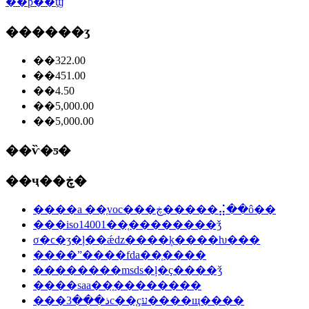
��ϸ��ϣ
������ʒ
��322.00
��451.00
��4.50
��5,000.00
��5,000.00
��ѷ�ƽ�
��ҷ��ڿ�
����a ��֤voc���ڿ�����⣬��ô��
���iso14001��֤��������ǯ
σ�ϲ�ʒ�ļ��ǽǳ����ķ����ƕ���
����ˮ����fda��֤����
��������msds�ļ�ҫ����ǯ
����saa��֤��������
���ذ���3c��֤ҫע����щ����