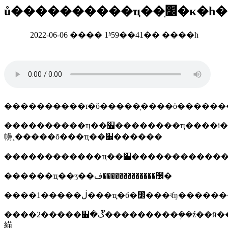
ů���������
2022-06-06 ���� 1ʱ59��41�� ����һ
����������ī�ῠ�����֤����ȫ������
����������ҵ��׼��������ҵ����i���������ҵ��������ʒû����ӧ�ĺ��ұ�׼���ط���׼����ҵ��׼����ҵӧ���ƶ���ҵ��׼ϊ��ʒ���������ݣ��������ص����������ල�ֱ�����ī�ῠŀǰ��չ��д������ȫ����ҵ��׼�����ķ���ϣ��ͨ�����ǵi���ͨʹ�ܿ�ݡ����
㡢˳�����õ���ҵ��׼������
������ҵ��ʒ��׼�������������ڣ�
����2�����ڱ�׼���������ܲ��ź��й��������ܲ��żල�����ҵִ���й�ǿ���ա�׼������
緢