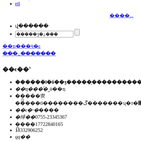
etl
����...
վ������
��ҵ���ӵ�ͼ
���߸�������
��ϵ��ʽ
��ҵ���ͣ�
˽ӫ��ҵ
��ַ��
�㶫
�����б��������ڱ�������ʯ
��ϵ�ˣ�
����
�绰��
0755-23345367
�ֻ���
17722840165
13332906252
qq��