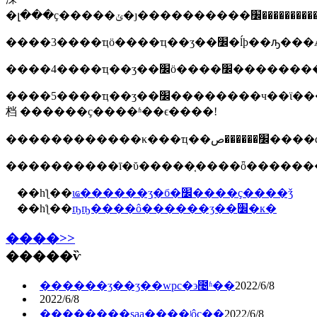
����5����ҵ��ʒ��׼��������ч��ϊ���꣬����δ������������ģ��������ž�ע����׼�����������թ��
档 ������ҫ����ʱ��ϵ����!
����������ī�ῠ�����֤����ȫ������
��һƪ��
ιҩ������ʒִ�б�׼����ҫ����ǯ
��һƪ��
ҧҧ����ô������ʒ��׼ִ�к�
����>>
�����ѷ
������ʒ��ӡ��wpc�϶೤ʱ��
2022/6/8
2022/6/8
��������saa��֤��ʲôҫ��
2022/6/8