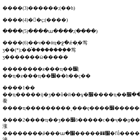
����(3)������;(��һ)
����(4)�󶨼�ҫ;(����)
����(5)����ա����;(����)
����(6)��ч��ӫҵִ�ջ�ǽ�֤�鸴
ӡ��(*);��֯��������֤�鸴
ӡ�������ӹ�����
��������ƶ���ҵ��׼|
��ҵ�ƶ���ҵ��׼��һ��ҫ��
����1��
��ҵ�����ĳ�ʒ��û�й��ұ�׼����ҵ��׼��ط���׼������£�ӧ���ƶ���ҵ��׼����ҵ��׼����ҵ��֯�ƶ��ͽ��м�����
飬
����ҵ���������˻
����2����ҵ��ʒ��׼ӧ�����ϲ��ҷ��ɡ�����ĺ
涨
��������ǿ���ա�׼��ִ�����׼�ľṹ����ʽҫ����gb/t1.1����׼�����������1���֣���׼�ľṹ�ͱ�д���򡷺�gb/t1.2����׼�����������2���֣���׼�й
淶