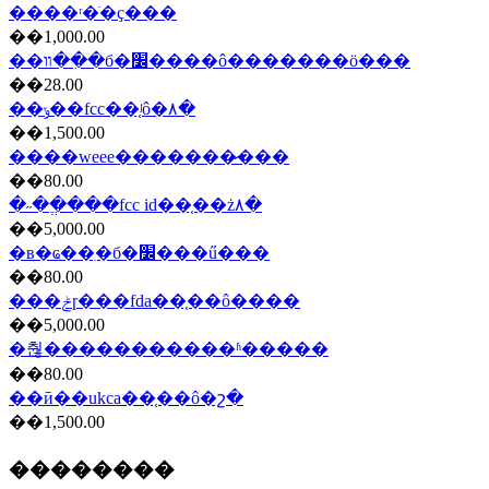
����ʳ�ֺ�ҫ���
��1,000.00
��װ��ִ�б�׼����ô�������ö���
��28.00
��ݸ��fcc��֤ʲô�۸�
��1,500.00
����weee�������̷���
��80.00
�˶��ֱ���fcc id��֤��ż۸�
��5,000.00
�в�ҩ��ִ�б�׼���ű���
��80.00
���ݲɼ���fda��֤��ô����
��5,000.00
�춶�����������ʱ�����
��80.00
��ӣ��ukca��֤��ô�շ�
��1,500.00
��������