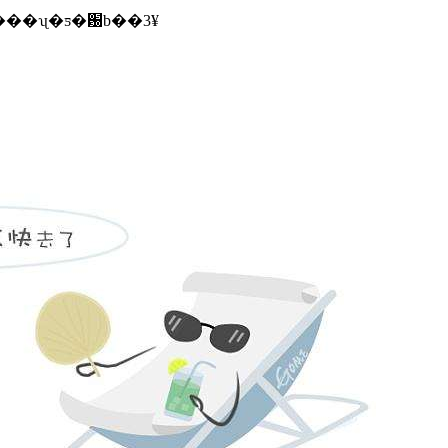
������ڱ�������ʯ�ƽ�԰b��3¥