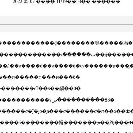
2022-05-07 ���� 11ʱ19��53�� ������
�����������ܳɡ��������塢�����塢�ǽ
����2������ϵ�������ҫ����������
ֱá��ƶ����ܳɡ��ƶ�̤���ܳɡ�ѹ������ɲ���̡�
����4��ת��ϵ�������ҫ����������ת�����ת��ڡ���ͷ���ȣ�
�������ϵͳ��ƽ��顢�ְ�ȣ�
����6�������ǳ��������ҫ�����������������ƾߡ����������صȣ�
����8��������װ�������ҫ������̥�����á��������䡢�������ܡ��綯�