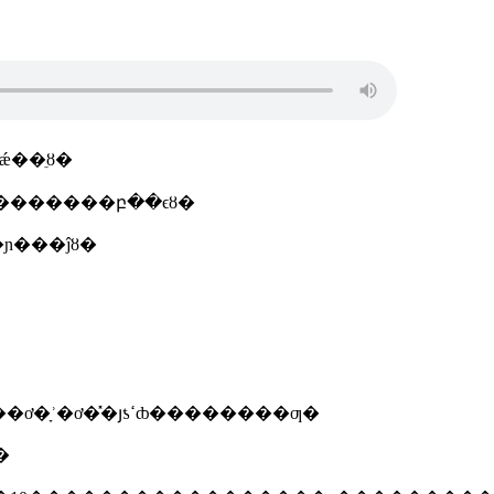
��ֵȣ�
������������ٻ������ݸ��ܳɡ������������բ��ϵȣ�
ɲ���ĵȣ�
����7�������ƾߣ���ҫ����װ�εơ����ơ������ơ�ǰ�յơ�ɲ���ơ������ơ�ת��ơ��ǳ��ơ�ָʾ�ơ�̽�յƾߵȸ��������ƣ�
��̵ȣ�