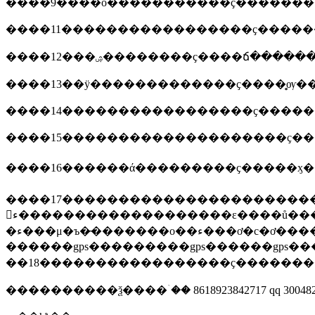
����14�����������������ҫ������
����15��������������������ҫ��
����17����������������������������������ҫ�����֮һ����ҫ�����
𿪹ء�������������������ε����ů������ů����衢ů�翪
�ء���μ�ъ�̵�������ο��ء���ơ�с�ơ����ơ�β���ܳɡ�ɲ���ƿ��ء������ƿ��ء��ƹ⿪�ء����ƿ��ء�˫�����ء����̵ּ��������ݡ����ա����ƭ���������ȣ����⣬����gps/
������gps���������gps������gps���
��18�����������������ҫ�������
����������ѯ����ۤ�� 8618923842717 qq 300482