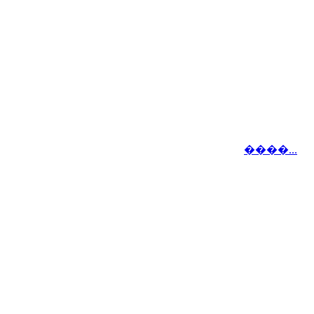
����...