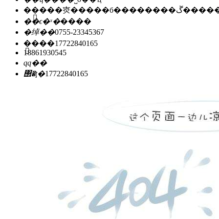
��ַ��
�㶫�����б��
��ϵ�ˣ�
����
�绰��
0755-23345367
�ֻ���
17722840165
18861930545
qq��
΢�ţ�
17722840165