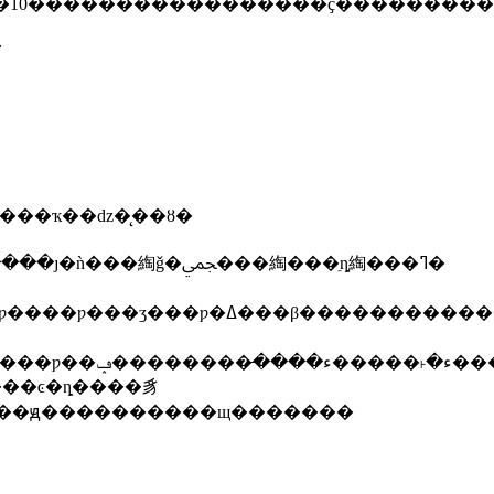
�
��ҡ��ǳ�̨��ȣ�
����16������ά���������ҫ�����ӽ��豸������ϵͳ����̥����у���ǵ��լ��������ȷ�ǹ���綯ǧ�ﶥ���綯���ֵȵ綯���ߣ�
��̼ˢ�ܡ�ͭ�ס���с������̵�������
����ͼ�ȵ����豸
���ԭ����������щ�������