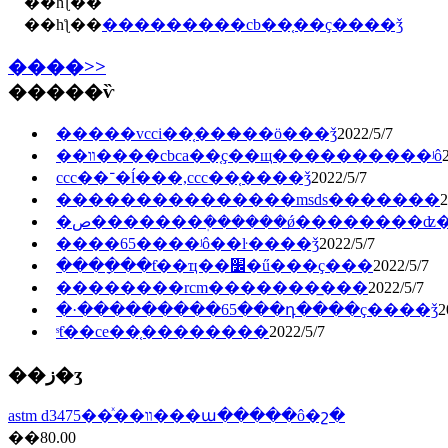
��һƪ��
��һƪ��
���������cb��֤��ҫ����ǯ
����>>
�����ѷ
�����vcci��֤���̷��ö���ǯ
2022/5/7
��װ����cbca��֤ҫ��щ����������ʲô
ccc��־�ĺ���,ccc��֤����ǯ
2022/5/7
���������������msds�������
2
�ص�������ܲ������ǿ��������ʣ
����65����ʲô��ŀ����ǯ
2022/5/7
����ָ��ƭ��ҵ��׼�ű���ҫ���
2022/5/7
��������rcm�������̲���
2022/5/7
�·���������65���դ����ҫ����ǯ
2
ˢƭ��ce��֤��������
2022/5/7
��ز�ʒ
astm d3475��ͯ��װ���ա�����ô�շ�
��80.00