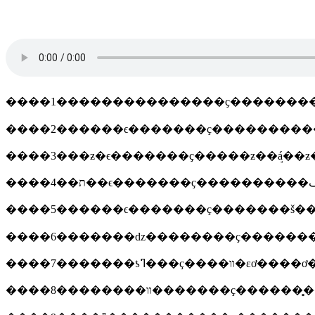
����1���������������ҫ��������
����3���ƶ�ϵ�������ҫ�����ƶ��ܱá��ƶ��
����5������ϵ�������ҫ�������š��