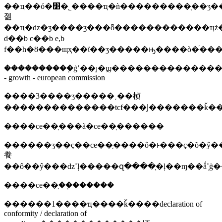
��ҵ��ó�׹�˾����ҵ�ǹ���������֤��ʒ��э������ʋ������լ����ģ�ֻ������װ���ռ
졢
��ҵ�ǳ�ʒ����ʒ���ȫ������������ҵż�
d��b c��b e,b
f��h�ȣ���щҳ��ϊ��ʒ�����ԣ����ò�ͬ����
����������֤ģʽ��ȷ�ϣ���������������ȷ�ϣ�
- growth - european commission
����3����ʒ�����˱��桢
��������������tcf���Ϳ�������ǩ��d
����ce��֤���ã�ce��֤������
������ʒ��ҫ��ce��֤����ô�ͱ���ҫ�õ�ŷ�
飬
����ce��֤��֤������
������1����ҵ����ǩ����declaration of
conformity / declaration of