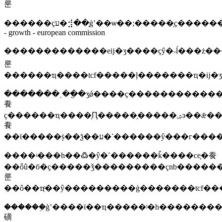
룬
������ҫע�⣺��֤ģʽ��ѡ��;�����֤ҫ���������������ȷ�ϣ�manufacturers
- growth - european commission
�������������еĳ�ʒ����ҫŷ�˵ĺ���ż������������֤��������ϊ���ڵĳ�ʒ�ܶಢ���ǰ���ŷ�������������ô��ҵ������ա�ڲ����ŷ��ҫ���
룬
������ҵ����tcf�����ļ�������ҵ�ĳ�
�������˲��ֲ�ʒǿ����ҫ������������
飬
ҫ������ҵ����֤Ԥ�����֤�����ۺͽ��ǣ�����֮������ż���ǩ����֤�
飬
����ʵ���һ��߷�ŷ�˹������ǩ����ce֤�飬
��ȫû�б�ҫ�����ǯ���������ҫnb�����
룬
��ô��ҵͨ��ŷ���������ģ�������tcf��
������֤ģʽ����ϊ��ҵ�����ʲ�һ������
磺