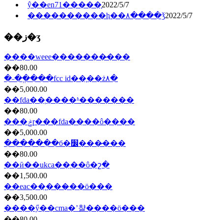
ŷ��en71�����֤
2022/5/7
����������ⱨ��۸����ǯ
2022/5/7
��ز�ʒ
����weee�������̷���
��80.00
�˶��ֱ���fcc id��֤��ż۸�
��5,000.00
��fda��֤����ʱ�������
��80.00
���ݲɼ���fda��֤��ô����
��5,000.00
������ִ�б�׼���̷���
��80.00
��ӣ��ukca��֤��ô�շ�
��1,500.00
��eac��֤���̷��ö���
��3,500.00
����ӳ��cma�ʼ챨����ö���
��80.00