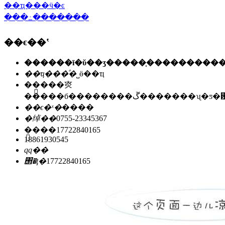
��ҵ���ӵ�ͼ
���߸�������
��ϵ��ʽ
��ҵ���ͣ�
˽ӫ��ҵ
��ַ��
�㶫
�����б��������ڱ�������ʯ
��ϵ�ˣ�
����
�绰��
0755-23345367
�ֻ���
17722840165
18861930545
qq��
΢�ţ�
17722840165