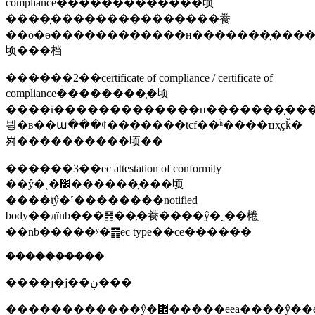
compliance�������������顷
����֤���������������飬
��ӧ�ɵ������������н�������֤����
顷���档
������2��certificate of compliance / certificate of
compliance��������֤�顷
����ϊ�������������н�������֤��
븽�в��ա���ȼ�������tcf��ͬʱ����ҵҳҫǩ�
𡶷����������顷��
������3��ec attestation of conformity
��ŷ�˱�׼������֤���顷
����ϊŷ�˹��������notified
body��дϊnb���䷢��֤�飬����ŷ�˷��棬ֻ
��nb�����ʸ�䷢ec type��ce������
������֤����
����ȷ�ϳ��ڹ���
������������ŷ�޾���