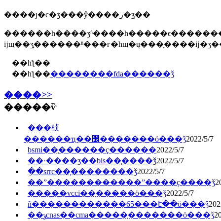
����ȷ�ϲ�ʒ���ŷ����ز�ʒָ��
������һ����ʒͬʱ����һ�����ϵ�������
ĳщ��ʒָ������ʱ���г�һщ�ų���ָ����ĳ�ʒ�
��һƪ��
��һƪ��
��������fda������ǯ
����>>
�����ѷ
���桢
������ҵ��׼�������ö���ǯ
2022/5/7
bsmi��֤������ҫ������
2022/5/7
��·����ӡ��bis��֤����ǯ
2022/5/7
�ֻ�srrc��֤��������ǯ
2022/5/7
��ˮ������������ˮ����ҫ����ǯ
2
�����vcci��֤���̷��ö���ǯ
2022/5/7
ñ������������65���է��ö���ǯ
202
��ݸcnas��cma�����֤�������ö���ǯ
20