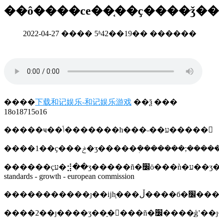
2022-04-27 ���� 5ʱ42��19�� ������
����
下载和记娱乐-和记娱乐游戏
��ѯ ���
18o18715o16
�����ҹ��ݳ�������һ���˵��ע�����
������ҫע�⣺��ʒ�����ñ�׼ӧ���ǹ�ע��ʒ��ȫ����ı�׼����������������ı�׼�����������׼������ĳ��ָ���£������ڣ�harmonised
standards - growth - european commission
����2��ȷ����ʒ��ָ����ñ�׼����֤ģʽ��ȷ���լ�ӧ��ҫ��ʲô���ƿ���ҫ�������������