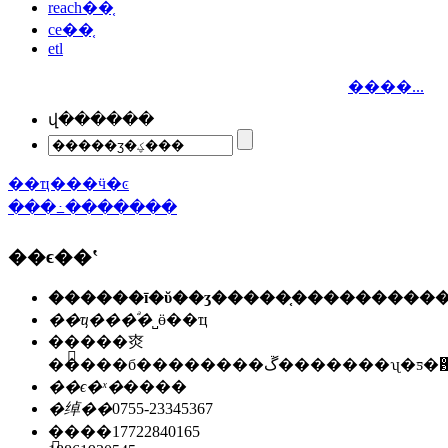
reach��֤
ce��֤
etl
����...
վ������
��ҵ���ӵ�ͼ
���߸�������
��ϵ��ʽ
��ҵ���ͣ�
˽ӫ��ҵ
��ַ��
�㶫
�����б��������ڱ�������ʯ
��ϵ�ˣ�
����
�绰��
0755-23345367
�ֻ���
17722840165