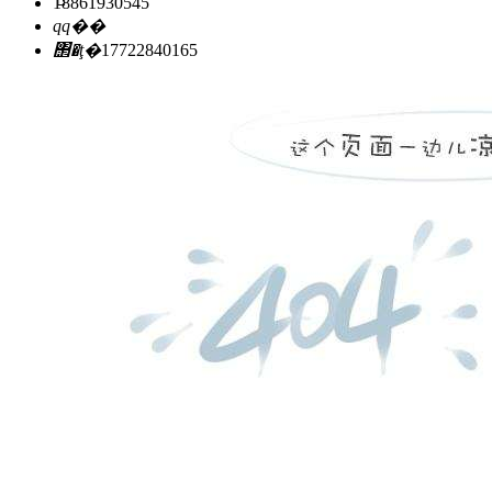
18861930545
qq��
΢�ţ�
17722840165