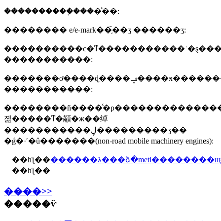
����������֤����ͨ��:
�������� e/e-mark��֤֮��ʒ ������ʒ:
����������с�ͳ�����������ʿ�ȿ���ʻ�
�����������:
�������ơ����ȡ����ݡ����ӿ���������������̥��ɷ�������
�����������:
��������ñ����ͯ�ρ�������������
졢�����ͳ�顢�ж��绰
�����������ڸ���������ʒ��
�ǵ�·ʹ�û�������(non-road mobile machinery engines):
��һƪ��
������λ���ձ�meti��������щ
��һƪ��
����>>
�����ѷ