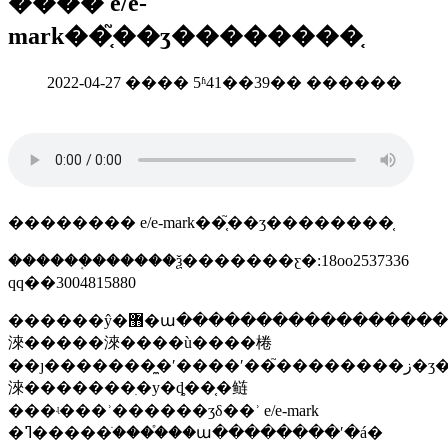
���� e/e-
mark��֤֮��ʒ��������֤
2022-04-27 ���� 5ʱ41��39�� ������
�������� e/e-mark��֤֮��ʒ��������֤
������֤������ѯ�������ƹ�:18oo2537336
qq��3004815880
������ŷ�޻�ա������������������֮֯�
淶�����淶����ù����棬
��ȷ�������̼�ʹ����ʹ��֮��������ز�ʒ�����ϻ���������ҫ�����˲�ʒ���з���
淶�������ִ�у�ȡ��֤�鲢
���ʵ���ʾ������ʒδ��ʾ e/e-mark
�ߣ�����ֹ����֯��ա��������ʹ�á�