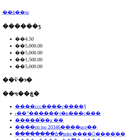
��ϸ��ϣ
������ʒ
��4.50
��5,000.00
��5,000.00
��1,500.00
��5,000.00
��ѷ�ƽ�
��ҷ��ڿ�
����ccc��֤��ҫ����ǯ
˫��ˮ������ʒִ�к���ҫ���
�����ᷨ��a ��֤
����en iso 20346����ьce��֤
��������ձ�telec��֤���ٰ���ͨ��