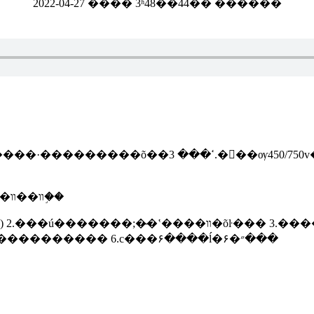
2022-04-27 ���� 3ʱ48��44�� ������
50v��������ƥ��ե���ߵ��� 4.���ѹ450/750
����2��·���ؼ������������õ���װ��װ��6�֣�
�õŀ��� 3.���������(���ú�������;����ҵ��)
4.���۶���5.���ú�������;�̶�ʽ����װ�õ���������� 6.с���۶����ĺ�״�۶���