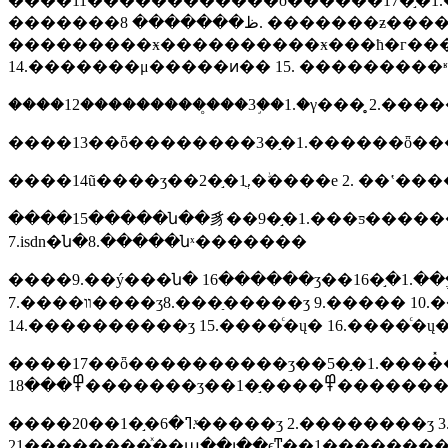
����11������������ȫ������17�֣�1.���
�������ظ������� 8. �������ƶ����� 9. �������ⲿ���������ź�װ��(�����õƾߡ�ħ�г��õƾ�) 10.
���������ӿ����������ӿ���ħ�г����ӿ�
14.�������μ�����ͷ�� 15. ���������ʶ 
����12����������̥��3�֣�1.�γ���̥ 2.����
����13��ȫ��������3�֣�1.������ȫ��
����14ũ����ʒ��2�֣�1.ֲ�ﱣ����е 2. �
����15�����ն��豸��9�֣�1.���ƽ������������ 2.�����3.
7.isdn�ն�8.�����նˣ�������
����9.��ý���ն� 16������ʒ��16�֣�1.��
7.����װ����ʒ8.���ַ�����ʒ 9.����� 10.������ˮ�豸��ʒ 11.��������豸��ʒ 12.�ɷ�����豸��ʒ 13.�������������豸��ʒ
14.����������ʒ 15.����ͨ�ų� 16.����ͨ�ų�
����17��ȫ����������ʒ��5�֣�1.����
����20��ߣ�6�֣�1.ͯ�����ʒ 2.��������ʒ 3.�ܽ�������ʒ 4.����������ʒ5.����������ʒ 6.����������ʒ
21��������ͯ��ա��լ��ϵͳ��1�֣�������