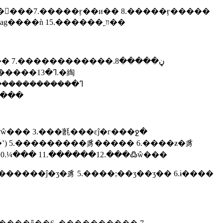
6.�񻡺���7.�����ӻ��и�� 8.�����ӻ�����
9.������ѹ��������װ�� 10. �纸ǯ 11.���ӵ������װ�� 12.���躸�� 13.tig������14.mig/mag����ǹ 15.������˿װ��
���������
�����
��� 3.���ֹ㲥���εĵ�г���ջ�
) 5.���������豸����� 6.����ƶ�豸
 10.¼��� 11.������12.���߷ŵ���
�����ĵ�ӡ�豸 5.����;��ӡ��ӡ�� 6.ɨ����