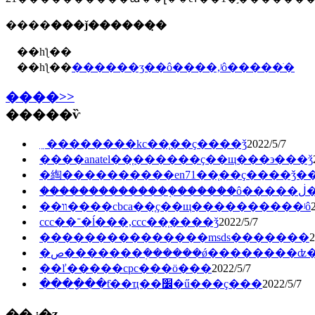
����
���ǰ������̣�
��һƪ��
��һƪ��
������ʒ��ô����,ʲô�����ֺ�
����>>
�����ѷ
﮵��������kc��֤��ҫ����ǯ
2022/5/7
����anatel��֤������ҫ��щ���϶���ǯ
�綯����������en71��֤��ҫ����ǯ�
���
��װ����cbca��֤ҫ��щ����������ʲô
ccc��־�ĺ���,ccc��֤����ǯ
2022/5/7
���������������msds�������
2
�ص�������ܲ������ǿ��������ʣ
��ľ�����cpc���ö���
2022/5/7
����ָ��ƭ��ҵ��׼�ű���ҫ���
2022/5/7
��ز�ʒ