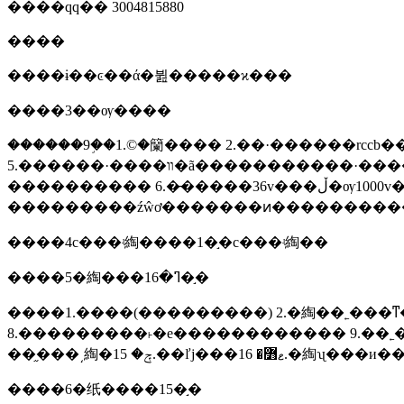
����qq�� 3004815880
����
����ɨ��ͼ��ά�뷢�����ϰ���
����3��ѹ����
������9�֣�1.©�籣���� 2.��·������rccb��rcbo��mcb�� 3.�۶�
5.������·����װ�ã�����������·����װ�á��������������ȱ����������ؼ̵�������ѹ����ʽ�ӵ������綯
���������� 6.�̵�����36v���ڵ�ѹ1000v��7.�������� 8.����װ�ã��ӵ������綯
����4с���ʵ綯����1�֣�с���ʵ綯��
����5�綯���ߣ�16�֣�
����1.����(���������) 2.�綯��˿���ͳ�
8.���������˫�е������������ 9.��˿�� 10.�����⣨�����߾⡢���⣩ 11.����ʽ
��֦���͵綯�ݼ� 15.��ľϳ���ޱ߻� 16.�綯ʯ���и�
����6�纸����15�֣�