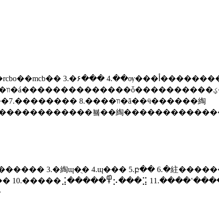
�� 4.��ѹ���أ������������뿪�ء��۶�����ϵ�����
����� 3.�綯ɰ�ֻ� 4.ɰ��� 5.բ�� 6.�紸����
���������� 12.������ 13.����14.�綯
�