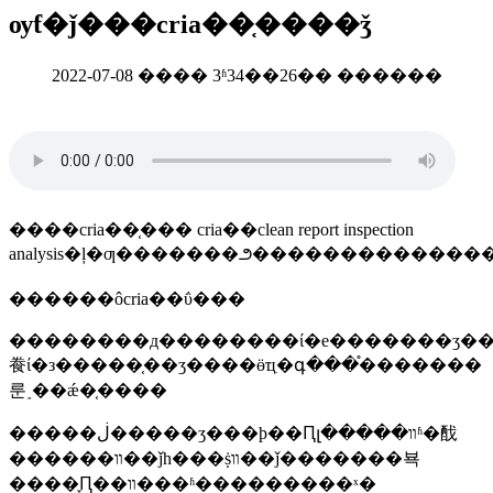
ѹƭ�ǰ���cria��֤����ǯ
2022-07-08 ���� 3ʱ34��26�� ������
����cria��֤��� cria��clean report inspection
������ôcria��ΰ���
��������д��������ί�е�������ʒ��⣬��
飬ί�з�����֤��ӡ����ӫҵִ�գ���֯�������
룬˰��ǽ�֤����
�����ڶ�����ʒ���ϸ��Ԥլ�����װʱ�䣬
������װ��ǰһ���ṩװ��ǰ�������뵥
����֪Ԥ��װ���ʱ���������ˣ�