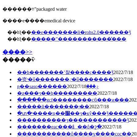
������װˮpackaged water
����ҽ����еmedical device
��һƪ��
��е���̰����й�rohs2.0��֤����ǯ
��һƪ��
�����ˮ�����������̽���
����>>
�����ѷ
��ħ�������ʼ챨����ҫ����ǯ
2022/7/18
�㶫ʳ�ֺű�������,ʳ�ֺű�������
2022/7/18
2022/7/18
ɳ��saso��֤����ٷ���
�ƶ���ʒ��ⱨ���������
2022/7/18
�����ֻ�gcf������֤��ҫʲô���ϰ���
202
�����й�������֤ʵ��
2022/7/18
�տ�ˢ����ҵ��׼��ʒִ�кŷ���ǯ���
����������ʒ������������ǯ
202
�������eac���⺯��ô�շ�
2022/7/18
�����������ô����̹ɣ����coc��֤
20