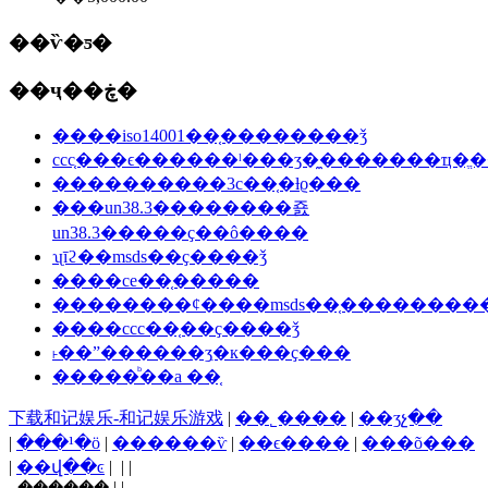
��ѷ�ƽ�
��ҷ��ڿ�
����iso14001��֤��������ǯ
ccc֤���ϵ������ˡ���ʒ�̼�������ҵ�ֱ�
����������3c��֤�ƚϱ���
���un38.3��������죬
un38.3�����ҫ��ô����
ʯīϩ��msds��ҫ����ǯ
����ce��֤�����
��������ȼ����msds��֤�������
����ccc��֤��ҫ����ǯ
˫��ˮ������ʒִ�к���ҫ���
�����ᷨ��a ��֤
下载和记娱乐-和记娱乐游戏
|
��˾����
|
��ʒչ��
|
���¹�ӧ
|
������ѷ
|
��ϵ����
|
���õ���
|
��վ��ͼ
| | |
����֧�֣� | |