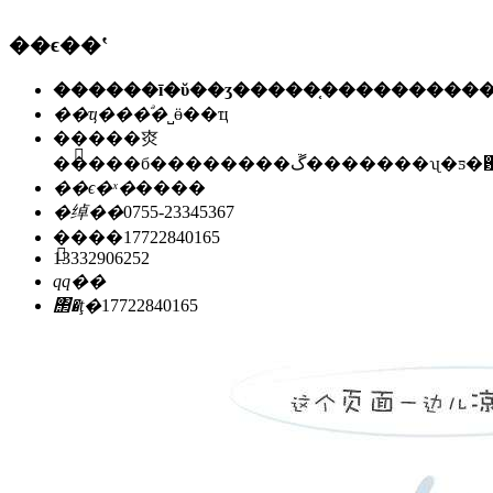
��ϵ��ʽ
��ҵ���ͣ�
˽ӫ��ҵ
��ַ��
�㶫
�����б��������ڱ�������ʯ
��ϵ�ˣ�
����
�绰��
0755-23345367
�ֻ���
17722840165
13332906252
qq��
΢�ţ�
17722840165