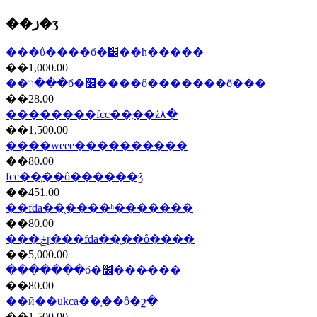
��ز�ʒ
���ΰ���ִ�б�׼��һ�����
��1,000.00
��װ��ִ�б�׼����ô�������ö���
��28.00
��������fcc��֤��ż۸�
��1,500.00
����weee�������̷���
��80.00
fcc��֤��ô������ǯ
��451.00
��fda��֤����ʱ�������
��80.00
���ݲɼ���fda��֤��ô����
��5,000.00
������ִ�б�׼���̷���
��80.00
��ӣ��ukca��֤��ô�շ�
��1,500.00