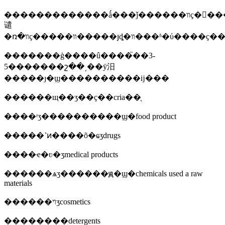
�������������ǻ���ǰ������װҫ�󣬿����
谴
�ռ�װҫ�����װ�����յȡ�װ�
�������ģ����û����֮��3-
5�������շ��͵��ӱ汨
�����ȷ�ϣ����������ĳ���
������щ��ʒ��ҫ��cria��֤
����ʳʒ����������ϣ�food product
�����˺ͷ����õ�ҩʒdrugs
����ҽ�ʋ�ʒmedical products
������ѧʒ������ԭ�ϣ�chemicals used a raw
materials
������ױʒcosmetics
��������detergents