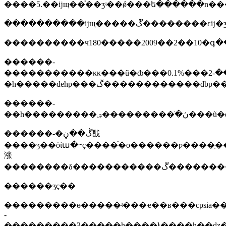
������ֹ����ĳщ�����ڱ��������εĳ�
����������ч180�����2009��2��10�գ�
������-
�����������κκ���ũ�ȸ���0.1%���ڱ��������-2-
������-
������-�ڴ��ڼ䣬
����ʒ��ȫίա�ᱻҫ����֯�о������ƿ����ִ
涨
������ʒҫ��
���������ɵ�����ʵ���ҽ��в���cpsia
-
���������ƻ�����һ����ŀ����һ��ǳ�ڵ�с�