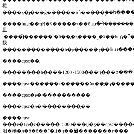
棬
����ҳ�ǰ���ģ������ҵû�����ۣ��ե���
����һщс��ҵŀǰ�ŷ�����ʒ��ȫίա�ᣬ������
⽫
ʹ����֮ǰ������ʹ�ü��ֲ�ʒ����˽�ʡ��һщǯ�ͳ
䣬
����cpsc��֤
��������һ����1200~1500���ң���բ���
����cpsc������г������۵ĸ��ֲ�ʒ������֤
����cpsc�ͽ�ʵ��������֤��
����cpsc�ͽ�ʵ��������֤��
����cpsc
���е�ŀ¼�ϲ�����15000�ֲ�ͬ�ĳ�ʒ��cpsc�������ռ���ʒ�i�ȫ���ݡ���ʾ�ͻ���ʒ��σ�����լ�����σ����;����cpsc�ĺ������ڴ��������񵴡����ֺ�����σ����ȫ�����ء�cpsc�ĺ���ҳ��������щ�������ϰ�����δ
汨�棬ֻ�л�ð�ȫ��־�ĳ�ʒ��׼�������г���