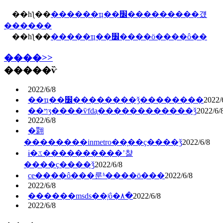
��һƪ��
������ҵ��׼���������걨
���̲���
��һƪ��
�����ҵ��׼����ӧ����ô��
����>>
�����ѷ
2022/6/8
��ҵ��׼��������ǯ��������
2022/
��ױʒ����ѷfda֤������������ǯ
2022/6/
2022/6/8
�翾
��������inmetro��֤��ҫ����ǯ
2022/6/8
ɨ�ػ����������ʼ챨
����ҫ����ǯ
2022/6/8
ce��֤��ô���룬ʱ����ö���
2022/6/8
2022/6/8
������msds��֤ʲô�۸�
2022/6/8
2022/6/8