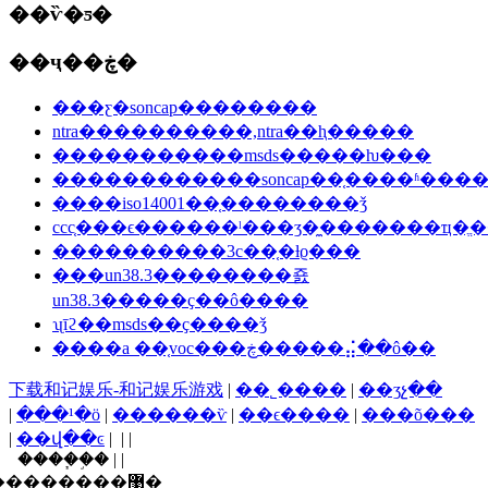
��ѷ�ƽ�
��ҷ��ڿ�
���ƹ�soncap��������
ntra����������,ntra��ⱨ�����
�����������msds�����ƕ���
������������soncap��֤����ʱ���
����iso14001��֤��������ǯ
ccc֤���ϵ������ˡ���ʒ�̼�������ҵ�ֱ�
����������3c��֤�ƚϱ���
���un38.3��������죬
un38.3�����ҫ��ô����
ʯīϩ��msds��ҫ����ǯ
����a ��֤voc���ڿ�����⣬��ô��
下载和记娱乐-和记娱乐游戏
|
��˾����
|
��ʒչ��
|
���¹�ӧ
|
������ѷ
|
��ϵ����
|
���õ���
|
��վ��ͼ
| | |
����֧�֣� | |
������ī�ῠ��ʒ�����֤�����������޹�˾