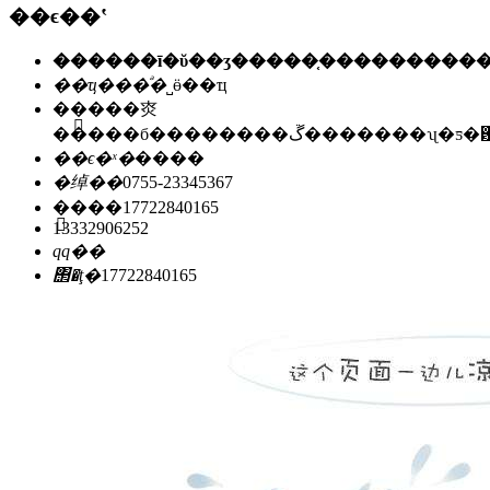
��ϵ��ʽ
��ҵ���ͣ�
˽ӫ��ҵ
��ַ��
�㶫
�����б��������ڱ�������ʯ
��ϵ�ˣ�
����
�绰��
0755-23345367
�ֻ���
17722840165
13332906252
qq��
΢�ţ�
17722840165