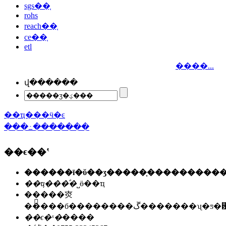
sgs��֤
rohs
reach��֤
ce��֤
etl
����...
վ������
��ҵ���ӵ�ͼ
���߸�������
��ϵ��ʽ
��ҵ���ͣ�
˽ӫ��ҵ
��ַ��
�㶫
�����б��������ڱ�������ʯ
��ϵ�ˣ�
����