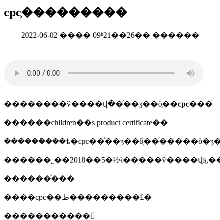
cpc֤���������
2022-06-02 ���� 09ʱ21��26�� ������
��������ѷ����վ��ͯ��ʒ��ȫ֤��
cpc
���
������children��s product certificate��
������ܰ���ѣ�cpc��ͯ��ʒ��ȫ֤��ͬ�����ò�ʒ
������ͯ���
����cpc��ظ���������£�
�����������