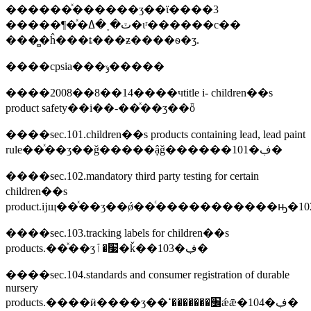
������ͯ������ʒ��ϊ����3
�����¶�ͯ�ٽ�˯�ߡ�ιʳ������с��
���̻�ĥ���ȶ���ƶ����ѳ�ʒ.
����cpsia���ݸ�����
����2008��8��14����чtitle i- children��s
product safety��i��-��ͯ��ʒ��ȫ
����sec.101.children��s products containing lead, lead paint
rule��ͯ��ʒ��ǧ�����ậǧ������101�ڣ�
����sec.102.mandatory third party testing for certain
children��s
����sec.103.tracking labels for children��s
products.��ͯ��ʒ׷�ٱ�ǩ��103�ڣ�
����sec.104.standards and consumer registration of durable
nursery
products.����ӥ����ʒ��׼�������ߵǽǣ�104�ڣ�