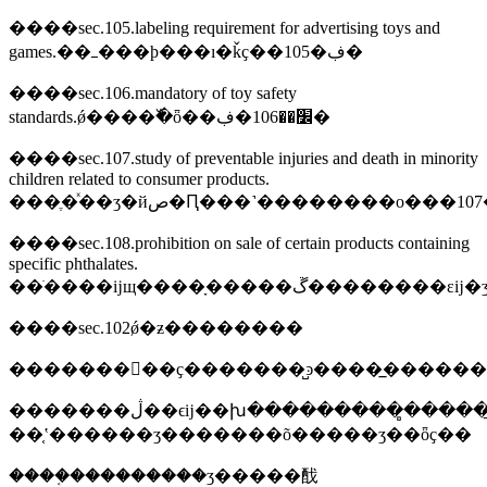
����sec.105.labeling requirement for advertising toys and
games.��ߺ���ϸ���ı�ǩҫ��105�ڣ�
����sec.106.mandatory of toy safety
standards.ǿ����߰�ȫ��׼��106�ڣ�
����sec.107.study of preventable injuries and death in minority
children related to consumer products.
����sec.108.prohibition on sale of certain products containing
specific phthalates.
����sec.102ǿ�ƶ��������
���������ҫ�������̺ͽ����̲������
�������ڷ��ϵĳ��խ���������̻�����̱���ͨ����������֤���
��ʽ֤������ʒ�������õ�����ʒ��ȫҫ��
����֤���������ʒ�����䣬