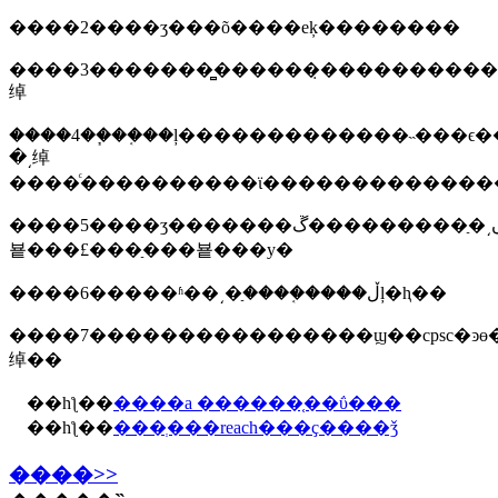
����2����ʒ���õ����еķ��������
����3�������̻������̣����������
绰
����4��֧��֤��ļ�������������˵���ϵ
�͵绰
����ͨ����������ϊ�������������
����5����ʒ�������ں͵�ַ���������ڱ��
뵽���£���ַ���뵽���у�
����6�����ʱ��͵�ַ����֤����ڵļ�ⱨ��
����7����������������ϣ��cpsc�ͽɵ
绰��
��һƪ��
����a ������֤��ΰ���
��һƪ��
���ְ���reach���ҫ����ǯ
����>>