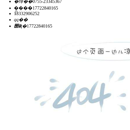
�绰��
0755-23345367
�ֻ���
17722840165
13332906252
qq��
΢�ţ�
17722840165