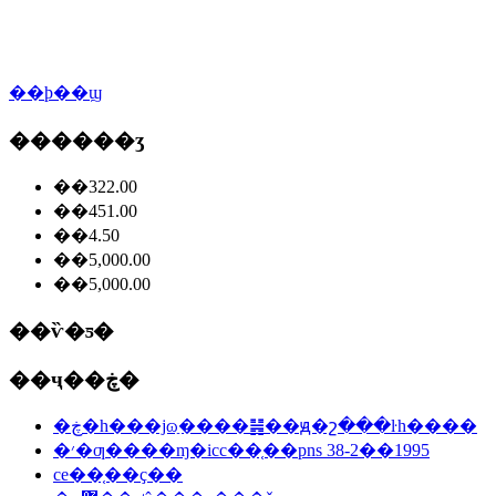
��ϸ��ϣ
������ʒ
��322.00
��451.00
��4.50
��5,000.00
��5,000.00
��ѷ�ƽ�
��ҷ��ڿ�
�ڿ�һ���ϳɷַ����䷽��ԭ�շ���ŀһ����
�׳�ƣ����ɱ�icc��֤��pns 38-2��1995
ce��֤��ҫ��