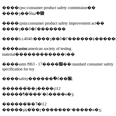
����cpsc:consumer product safety commission��
����ʒ��ȫίա�᣻
����cpsia:consumer product safety improvement act��
����ʒ��ȫ�ľ�������
����h.r.4040:����ʒ��ȫ�ľ������ķ�����
����
astm
:american society of testing
material������������э��
����astm f963 - 17����׼��:standard consumer safety
specification for toy
����safety������߰�ȫ��׼;
������ͯ��ʒ��ָ��ҫϊ12
�����¶�ͯ���ʹ�õ����ѳ�ʒ;
������ͯ��ߣ�ϊ12
�����µķ�ͯ��ƹ�������ˣ�����ѳ�ʒ;