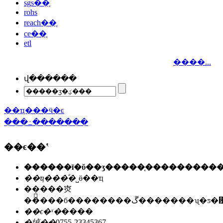
sgs��֤
rohs
reach��֤
ce��֤
etl
����...
վ������
��ҵ���ӵ�ͼ
���߸�������
��ϵ��ʽ
��ҵ���ͣ�
˽ӫ��ҵ
��ַ��
�㶫
�����б��������ڱ�������ʯ
��ϵ�ˣ�
����
�绰��
0755-23345367