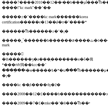
����7����2010��12��ʵ��һ���µĺ���ͳһ��
����ϊ"kc mark"��־��
�����±�־����kc mark������korea
certification�����е�13��ǿ�ʊ�־����*
������ͳһ������±�־�¡�
�����˾ٴ������һ������ǣ����ٹ�ӧ������֤���÷����֧����ʹ����kc
mark
�����𲽳
�ϊһ������ʒ�ƶ���֤�������и�ȱ�㣬
*���ոհ䲼��kcc��־
����ֻ��ʵ�м�����ѣ�*�ս���ͳһ������µ�
�¡�
����kc ��֤δ����ʵʩ�ƻ�
����2008��12�£����һ������������
����2009��7�£�mke��ʼִ�й���ͳһ��ʶ