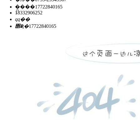
�ֻ���
17722840165
13332906252
qq��
΢�ţ�
17722840165