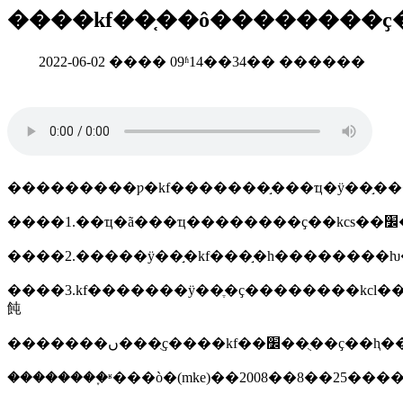
����kf��֤��ô��������ҫ
2022-06-02 ���� 09ʱ14��34�� ������
���������ƿ�kf�������֣���ҵ�ÿ��֣�
�
����3.kf�������ÿ��ֶ�ҫ��������kcl���������յ���ʒ��ʼ���������
飩
�������ں���ֻҫ����kf��׼��ֻ��ҫ��ⱨ