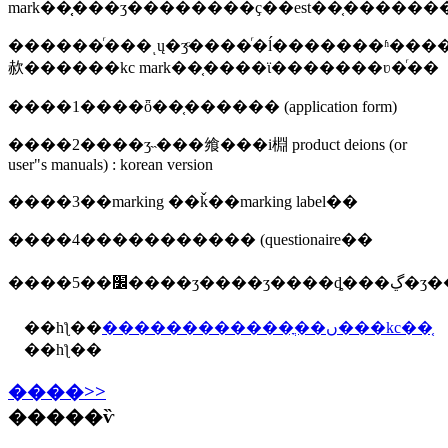
mark��֤֤���ʒ��������ҫ��est��֤���
������ͬ���ͺų�ʒͨ����ͬ�ĺ�������ʱ��
赥������kc mark��֤����ϊ�������ʋ�ͬ��
����1����ȫ��֤������ (application form)
����2����ʒ˵���飨���i棩 product deions (or
user"s manuals) : korean version
����3��marking ��ǩ��marking label��
����4����������� (questionaire��
����5��׼����ʒ�
��һƪ��
������������ֳ��ں���kc��֤
��һƪ��
����>>
�����ѷ