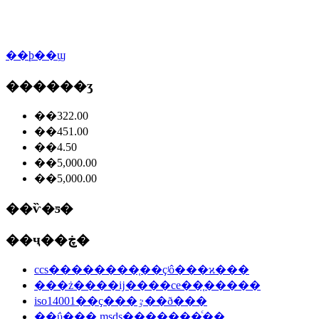
��ϸ��ϣ
������ʒ
��322.00
��451.00
��4.50
��5,000.00
��5,000.00
��ѷ�ƽ�
��ҷ��ڿ�
ccs��������֤��ҫʲô���ϰ���
���ż����ĳ����ce��֤�����
iso14001��ҫ���ٷ��ð���
��ΰ���,msds�������ͨ��