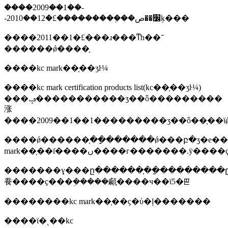
����2009��1��-
-2010��12�£���������֤��׼��صķ���
����2011��1�£���ɹ���ͳһ��־
������ǿ����֤
����kc mark��֤��ʒŀ¼
����kc mark certification products list(kc��֤��ʒŀ¼)
���ݡ�����������ʒ��ȫ���������
涨
����2009��1��1���������ʒ��ȫ��֤��ϊ
����ǿ������֤��ָ������ǿ���բ�ʒ�е�
mark��֤��ſ����ں����г������
�������ɣ���ը������֤��ָ��������ը
飬����ҫ���ܹ�����顣֤����ч��ϊ5�ꡣ
��������kc mark��֤��ҫ�ύ�ļ�������
����ϊ�˻��kc