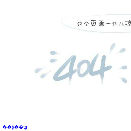
��ϸ��ϣ