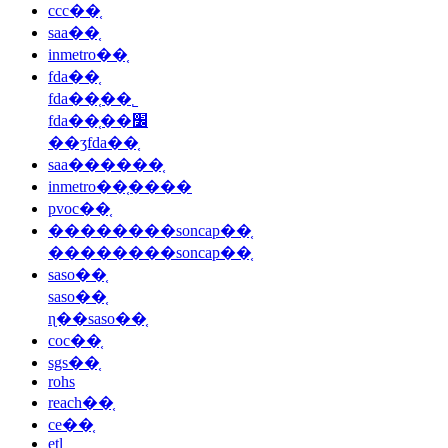
ccc��֤
saa��֤
inmetro��֤
fda��֤
fda��֤��˾
fda��֤��׼
��ʒfda��֤
saa������֤
inmetro��֤����
pvoc��֤
��������soncap��֤
��������soncap��֤
saso��֤
saso��֤
ɳ��saso��֤
coc��֤
sgs��֤
rohs
reach��֤
ce��֤
etl