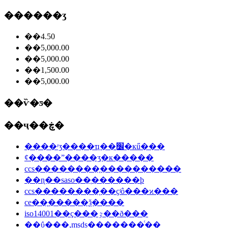
������ʒ
��4.50
��5,000.00
��5,000.00
��1,500.00
��5,000.00
��ѷ�ƽ�
��ҷ��ڿ�
����ʳʒ����ҵ��׼ִ�кű���
ȼ����ˮ����ʒִ�к�����
ccs��������֤����������
��ɳ��saso��֤������ϸ
ccs��������֤��ҫʲô���ϰ���
ce��֤�����ѯ����
iso14001��ҫ���ٷ��ð���
��ΰ���,msds�������ͨ��