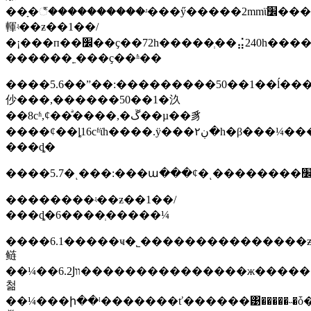
��ָ�꣬����������ʴ���ӳ�����2mmϊ׼������ˮ����ѭ��ʹ�á���������ҫ��ƽ�������ܳ�150h������΢��ɫ�������ݡ���������
䡣ʵ��ƶ��1��/
�¡���п��׼��ҫ��72h�����ְ��⣬240h�����ֺ��⡣ʵ��ƶ��1��/
������˿���ҫ��ʱ��
����5.6��ˮ��:���������50��1��ĺ���
仯���,������50��1�汣
��8сʱ,ȼ��ֹͣ����,�ڱ��µ��豸
����ȼ��ȴ16сʱϊһ����.ÿ���ڹ۲�һ�β���¼����ˮ��ҫ��5��ѭ��������֣�����ӧ���ݡ�ʵ��ƶ��1��/
���ȡ�
��������ʵ��ƶ��1��/
���ȡ�6����ְ�����¼
����6.1�����ҹ�˾���������������
鲢
��¼��6.2Ϳװ���������������ж����������ߵ�ÿ����ʒ�������������ŀ�ļ��ȷ�ϡ�6.3������֤�����ա����5.1��ҫ�󣬶���ĥ��۰��չ���ҫ���ƶ�ν��г�
첢
��¼���ի��ˡ�������ť������͹�����˵�ȱ�ݽ��м