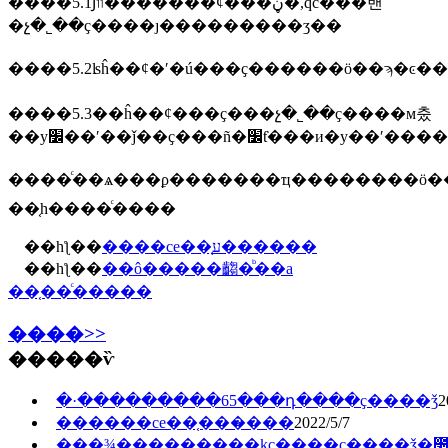
����5.1Ϳװ�������ȼ���ڼ�,qc���밴
�չ�˾��ҫ����ȷ���������ʒ��
����5.3��ĥ��ȼ���ҫ���չ�˾��ҫ����м춨
��у׼��ʹ��ǰ��ҫ���ñ�׼ƭ��
����ͨ��ѧ���ϼ�������ҵ��������ӧ��ע����щ���⣬��һŀ��ȼ�ˣ��ӷ��ھͻ���ղ���ҫ��ľ���ʒ����߲�ʒ�������ﵽ��
��֤һ����ͨ����
��һƪ��
����ce��֤ע������
��һƪ��
��ô�����齺�ᷨ��a
��֤��ͨ�����
����>>
�����ѷ
�·���������65���դ����ҫ����ǯ
2
������ce��֤���̷���
2022/5/7
���¾��̰�������kc��֤��ҫ����ǯ�೤