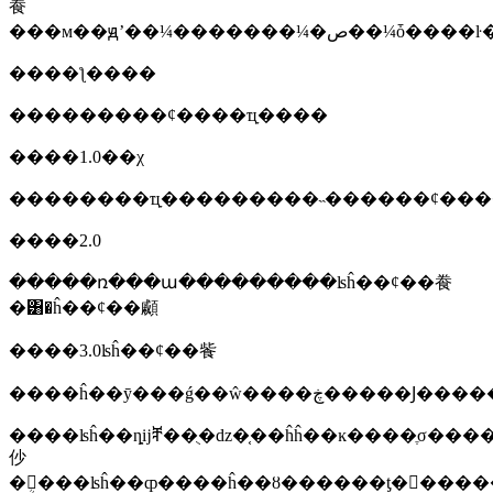
飬
���м��ԭʼ��¼�������¼�ص��¼ȱ��
����ƪ����
���������ȼ����ҵָ����
����1.0��χ
��������ҵָ���������˵������ȼ���
����2.0
�����ռ���ա���������ʪĥ��ȼ��飬
�͸�ĥ��ȼ��顣
����3.0ʪĥ��ȼ��飺
����ʪĥ��ȵĳⶨ��ֻ�ǳ�֤��ĥĥ��ĸ����ֶσ����ڸɡ�ʪĥ����
仯