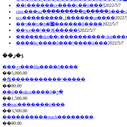
��ŀ������ce��֤��ҫ��ö���ǯ
2022/5/7
cpsc���ա���������գ�����ΰ���cps
ncc��֤�������ڶ������щ����
2022/5
��ʒ��ҵִ�б�׼������ô����
2022/5/7
��ʒce��֤ʱ��켸�����ǯ
2022/5/7
��̥����dot��֤ҫ����������,dot��
����kc��֤��ΰ���ʱ����ö���
2022/5/7
��ز�ʒ
���ݲɼ���fda��֤��ô����
��5,000.00
�춶�����������ʱ�����
��80.00
��ӣ��ukca��֤��ô�շ�
��1,500.00
��eac��֤���̷��ö���
��3,500.00
����������reach��֤���̷���
��80.00