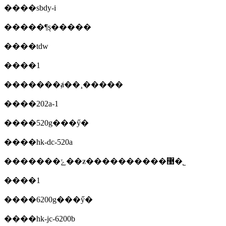
����sbdy-i
�����¶ȿ�����
����tdw
����1
�������ⱥ��¸�����
����202a-1
����520g���ӳ�
����hk-dc-520a
�������ݻ��ƶ����������޹�˾
����1
����6200g���ӳ�
����hk-jc-6200b