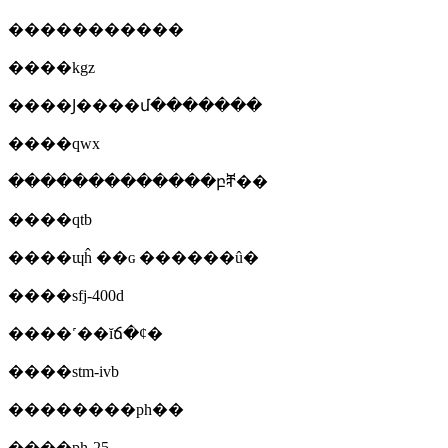
�����������
����kgz
����Ϳ����մ�������
����qwx
�������������բⶨ��
����qtb
����ɰĥ ��ɢ ������û�
����sfj-400d
����˹��ĭճ�ȼ�
����stm-ivb
��������ph��
����ph-25