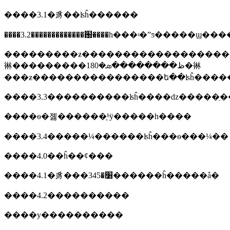
����3.1�豸��ʪĥ������
���������ƶ��������������������ڴ�����ʪĥ�ϣ�ʹ��с�����ڶ�����������ƫ���ֺ�ʪĥ֮���϶������ʪĥ�ϸ���ȼ������ǰ�����
㣩���������ظ��������ܣ�180�㣩
���ƶ����������������ե��ʪĥ�����
����3.3����������ʪĥ����ǳ�����ֵ��
����ѳ�졣������֤ʱÿ�����һ����
����3.4�����¼������ʪĥ���ѳ���¼��
����4.0��ĥ��ȼ���
����4.1�豸���׸�345������ĥ�����ǡ�
����4.2����������
����у����������