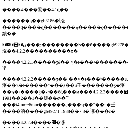
����4.���鷽��4.1ȡ��
������ʒ��gb3186�ĺ涨
����ȡ����ȡ�������ݼ�����ҫ������4.2�����һ������4.2.1���
黷��
�����԰��״̬���ں��������ʪ��ӧ����gb9278�ĺ
涨��4.2.2����������ʊ�
����4.2.2.1�����ʒδ��ʾϡ�ͱ���ʱ�������
塣
����4.2.2.2�����ʒ��ʾ��ϡ�ͱ���ʱ���
涨��ϡ�ͱ�����ˮ���ⱥ��ư壬�������ʒ�涨
��ϡ�ͱ����ķ�χʱ��ӧȡ���м�ֵ��4.2.2.3����׼�м������԰�ĵײĳ��ա���ʹ�þ���ĥ����ƭֽ���⣬�����ϊ����jc/t412-
1991��2��1��壨��ѹ�壬
���ϊ4mm~6mm������ҫ���ʯ��ˮ��ƽ�壬
����洦����gb/t9271-1988��7.3�ĺ涨���с�
����4.2.2.4����׼�涨