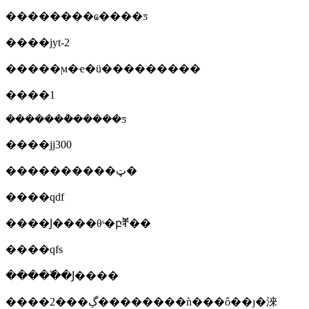
��������ҩ����ƽ
����jyt-2
�����ϻ�ҽ�ü���������
����1
�������ܵ�����ƽ
����jj300
����������ټ�
����qdf
����Ϳ����θˢ�բⶨ��
����qfs
�����߰�Ϳ����
����2���ڲ��������ǹ���ô��ȷ�淶