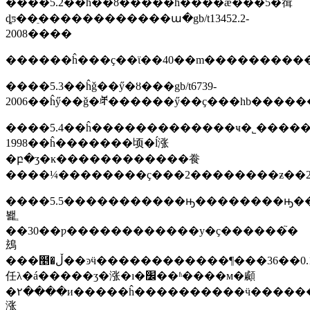
����5.2��ĥ��ȣ�����ĥ����ǽ���5�㣬
ȡƽ��ֵ������������ա�gb/t13452.2-
2008����
������ĥ���ҫ��ϊ��40��m����������
����5.3��ĥǧ��ӳ�ȣ���gb/t6739-
2006��ĥӳ��ǧ�ʲⶨ������ӳ��ҫ���hb����
����5.4��ĥ�������������ҹ�˾�������
1998��ĥ�������顷�ĺ涨
�բ�ʒ�ĸ������������飬
����¼��������ҫ���2��������ƶ��2
����5.5�����������ԣ��������ԣ��������������ڽ��с�����ҫ�����͸��������������ߣ����ĳ�λ�����
봹ֱ
��30��ƿ������������у�ҫ������֮�
䲻
���໥�ڵ��ͽӵ������������¶���36��0.1��0.7��������������ˮũ��ϊ5��1%��nacl��һ��phֵϊ6.5��7.2��������������������ϊ80cm2�����ÿсʱ1��2������������16сʱ��ƽ��������������12сʱ���һ�β���¼�����μ��ʱ�ժ�ÿ��24сʱ���һ�σ�ÿ�μ�������ӧ�
任λ�á�����ʒ�涨�ı�׼��ʱ����м�顣
�۲����и�����ĥ����������ӵ������
涨