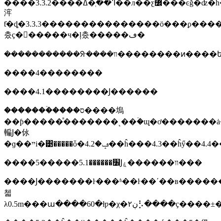
����3.3.2����ߣ��ְ�ߡ��л��ƹ߼���ͼǧ�ʣ�h��hb��b���ֹ�񣩣����
浶
ƭ�ȡ�3.3.3���������������ӧ���ϼ���
춨ҫ�󣬲�����ч�ļ춨�����ڡ�
����4��������
����4.1��������Ϳ������
�������ۡ����ס����塢
��ƥ�����ᷢ�������˻��ۡ�ɰֽ�ơ�������ȧ�����⡢���
䡢Ϳ�㲻
�ɡ��ײi�͹�����ȱ�ݡ�4.2��ĥ��
����5�����׼������5.1Ϳװ������ۼ���
����Ϳ�������ŀ���ʱ��ŀ��ʹ��в������ְ�߽��м�⣬ŀ��ʱ�̬
첿
λ0.5m���ա����60�ƚƿ�χ�ڹ۲⡣����ҫ�