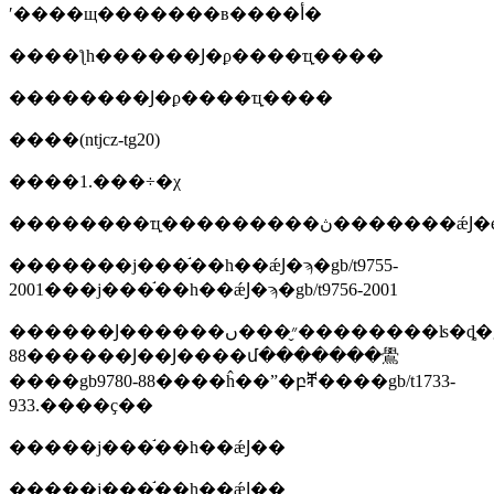
ʹ����щ�������в����أ�
����ƪһ������Ϳ�ϼ����ҵָ����
��������Ϳ�ϼ����ҵָ����
����(ntjcz-tg20)
����1.���÷�χ
�������ϳ���֬��һ��ǽͿ�ϡ�gb/t9755-
2001���ϳ���֬��һ��ǽͿ�ϡ�gb/t9756-2001
������Ϳ������״̬���ں��������ʪ�ȡ�gb9278-
88������Ϳ��Ϳ����մ�������鷽
����gb9780-88����ĥ��ˮ�բⶨ����gb/t1733-
933.����ҫ��
�����ϳ���֬��һ��ǽͿ��
�����ϳ���֬��һ��ǽͿ��