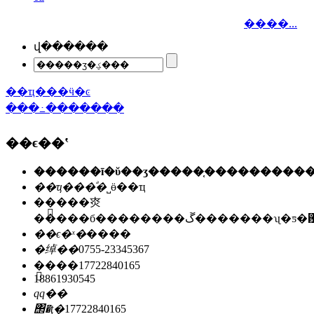
����...
վ������
��ҵ���ӵ�ͼ
���߸�������
��ϵ��ʽ
��ҵ���ͣ�
˽ӫ��ҵ
��ַ��
�㶫
�����б��������ڱ�������ʯ
��ϵ�ˣ�
����
�绰��
0755-23345367
�ֻ���
17722840165
18861930545
qq��
΢�ţ�
17722840165