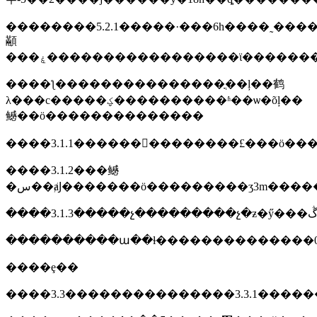
��������5.2.1�����·���6h����˷��
顢
���ۼ�����������������ϊ�������
����ƪ���������������ֳ��ļ��鹤
λ���с�����ؼ����������ʱ��ѡ�õļ��
鳡��ӧ��������������
����3.1.1�������࣬�������£���ӧ�
����3.1.2���鳡
����������ա��ɫ��������������0.
����ȩ��
����3.3���������������3.3.1����