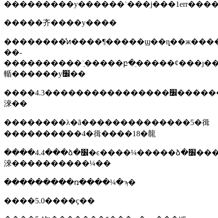
���������у������ʾ���ϳ���1err���
�����⻬����у����
��������̽ͷ����¶�����ϣ��ȵ��ж�����ʾ��
��-
����������ʾֵ�����բ�ֵ�����ȼ���ȷ�����у���ȴ�7���������զ�ȷ���ѱ�у׼����ʾ
輴������у׼��
����4.3����������������׼��������򣬻��߿ͻ���׼�ĺ
淶��
��������λ�ã��������������5�㣬
����������4�㣬����18�㡣
����4.4���ձ�׼�ͼ����¼�����ձ�׼���ճ����ļ���ͻ���׼�
淶����������¼��
���������ռ����¼�ϡ�
����5.0����ҫ��