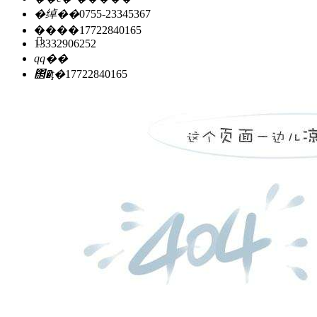
�绰��
0755-23345367
�ֻ���
17722840165
13332906252
qq��
΢�ţ�
17722840165