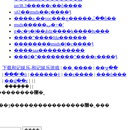
un38.3�����ҫ��ô����
ʯīϩ��msds��ҫ����ǯ
����a ��֤voc���ڿ�����⣬��ô��
msds��֤���ٻ�÷�ʽ
σ�ϲ�ʒ�ļ��ǽǳ����ķ����ƕ���
����ˮ����fda��֤����
��������msds�ļ�ҫ����ǯ
����saa��֤��������
���ô�ˮ��������ˮ����ҫ����ǯ
下载和记娱乐-和记娱乐游戏
|
��˾����
|
��ʒչ��
|
���¹�ӧ
|
������ѷ
|
��ϵ����
|
���õ���
|
��վ��ͼ
| | |
����֧�֣� | |
������ī�ῠ��ʒ�����֤�����������޹�˾
ʒ�����֤�����������޹�˾���