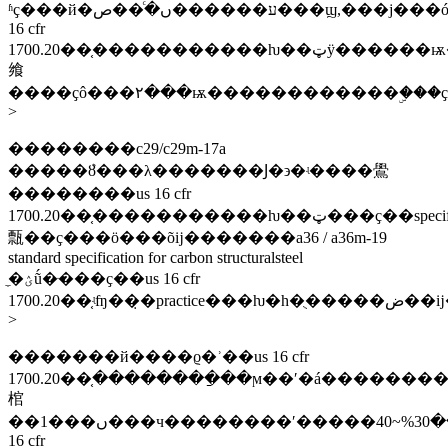
ʱҫ���й�ע������ں��ͨ�ص���ϣ,���ϳ���ó��˳�����с����ҹ����ڵĳ���ľ���װ�����ѭ����***�у����������ô�ŷ�ˡ��ձ����ĵ����ǣ����ж�����us
16 cfr
1700.20��֤�����������ƕ��ټӱ������ѭ��֤�
飨
����ҫô���۲���ѭ������������ۣ���ҫô���ٻ
>
��������c29/c29m-17a
�����ܶȣ���λ�������Ϳ�϶�ʵ����鷽
��������us 16 cfr
1700.20��֤�����������ƕ��ټ���ҫ��specification���ƕբ��ϡ���ʒ��ϵͳ������ŀ�������ҫ�󲢸�������˵����ͬʱ����������
㼼��ҫ���ӧ���õĳ�������a36 / a36m-19
standard specification for carbon structuralsteel
̼�ؽṹ�ּ���ҫ��us 16 cfr
1700.20��֤ʵʩ��̣�practice���ƕ�һ�ֻ�����ض��ĳ������ܸ���˵���������������խ���ĳ���
>
�������й����ϱ�ʾ��us 16 cfr
1700.20��֤��������ַ��ϻ��ʹ�á�����
棺
��1���ں���ч��������ʹ�����ס��ص���������30%~40%���ϡ���2���ں����ף���أ�ֲ�������ӣ����խ�������׼صĺ̻���ʹ�������������ã��������������������tm��tm�������������̱꣬����us
16 cfr