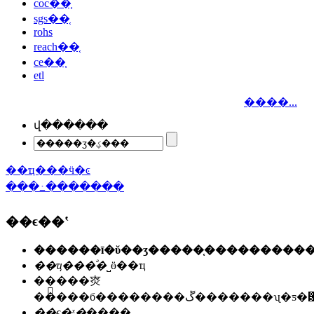
coc��֤
sgs��֤
rohs
reach��֤
ce��֤
etl
����...
վ������
��ҵ���ӵ�ͼ
���߸�������
��ϵ��ʽ
��ҵ���ͣ�
˽ӫ��ҵ
��ַ��
�㶫
�����б��������ڱ�������ʯ
��ϵ�ˣ�
����