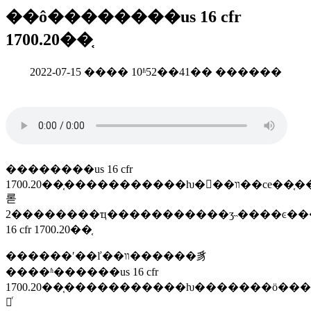
��ô��������us 16 cfr
1700.20��֤
2022-07-15 ���� 10ʱ52��41�� ������
��������us 16 cfr
1700.20��֤�����������ƕ��ٰ�װ��ce��֤���̣�1����ҵ����֤��������������
롣
2��������ҵ�����������ʒ˵����ͼ����ļ��լ���ʒ�ĸ�����ʵ���ҡ�3����֤����ȷ�������׼�լ�������ŀ�����ۡ�4����ҵȷ�ϱ��۲��ṩ�����ļ���5������ʵ��
16 cfr 1700.20��֤
������ʹ��ľ��װ������豸
����ʱ������us 16 cfr
1700.20��֤�����������ƕ�������ӧ������˽���ڶ���***����ľ��ı�׼���ٺ�������ʒ��ϳ
䣬ͬ