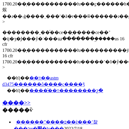
1700.20��֤�����������ƕ���ֻҫ������һ
㶼
��ɹ��˵ģ����˲���ʹ�ã�r���ѿ������ɹ�
>
��������˳��ͨ��ce��֤�����ce��־
�ĳ�ʒ�Ϳ���ŷ�˸���ա�������ۣ�����us 16
cfr
1700.20��֤�����������ƕ����������ÿ����ա����ҫ�󣬴ӷ�ʵ����ʒ��ŷ
16 cfr
1700.20��֤�����������ƕ�����ʽ�õ�ŷ�
>
��һƪ��
��װ��astm
d3475������ô����ҫ����ǯ
��һƪ��
����ͯ��װ��������շ�
����>>
�����ѷ
������ˮ����פ��è���ʼ챨
���շѱ�׼�ƕ���
2022/7/18