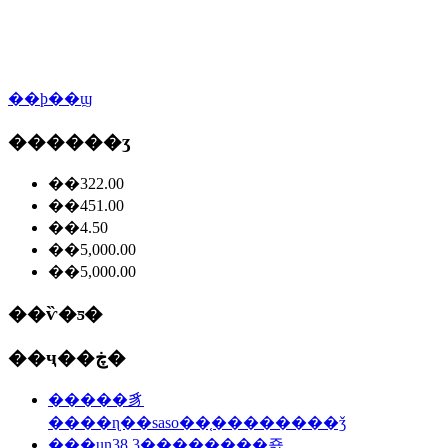
��ϸ��ϣ
������ʒ
��322.00
��451.00
��4.50
��5,000.00
��5,000.00
��ѷ�ƽ�
��ҷ��ڿ�
�����豸
����ɳ��saso��֤��������ǯ
���un38.3��������죬