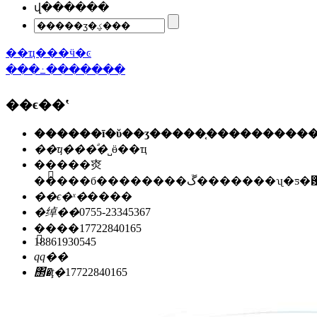
վ������
��ҵ���ӵ�ͼ
���߸�������
��ϵ��ʽ
��ҵ���ͣ�
˽ӫ��ҵ
��ַ��
�㶫
�����б��������ڱ�������ʯ
��ϵ�ˣ�
����
�绰��
0755-23345367
�ֻ���
17722840165
18861930545
qq��
΢�ţ�
17722840165