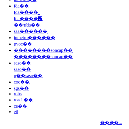
fda��֤
fda��֤��˾
fda��֤��׼
��ʒfda��֤
saa������֤
inmetro��֤����
pvoc��֤
��������soncap��֤
��������soncap��֤
saso��֤
saso��֤
ɳ��saso��֤
coc��֤
sgs��֤
rohs
reach��֤
ce��֤
etl
����...