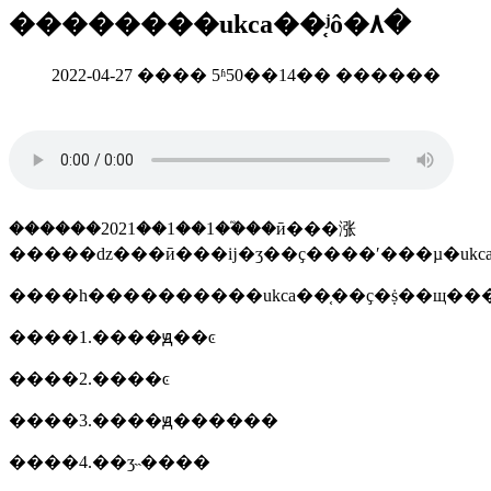
��������ukca��֤ʲô�۸�
2022-04-27 ���� 5ʱ50��14�� ������
������2021��1��1��֮��ӣ���涨
�����ǳ���ӣ���ĳ�ʒ��ҫ����ʹ���µ�ukca
����һ����������ukca��֤��ҫ�ṩ��щ��
����1.����ԭ��ͼ
����2.����ͼ
����3.����ԭ������
����4.��ʒ˵����