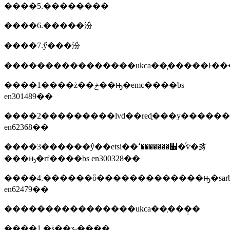
����5.��������
����6.�����汾
����7.ӳ���汾
����������������ukca��֤�����ŀ�
����1����ż��ݲ��ԣ�emc����bs
en301489��
����2���������lvd��redָ���у������
en62368��
����3������ŷ��etsi��׼�������ߵ�ͨѷ�豸
���ԣ�rf����bs en300328��
����4.������ȫ�������������ԣ�sarb
en62479��
����������������ukca��֤���̣�
����1.�ṩ��ʒ˵����