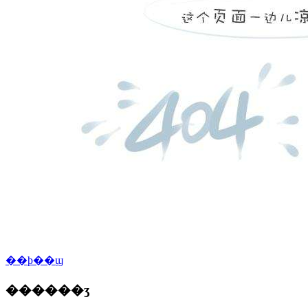
��ϸ��ϣ
������ʒ