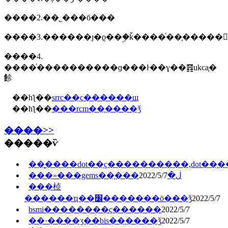
����2.��˾���б���
����3.������ȷ�ϱ��ۣ�ǩ����ͬ��֧�����
����4.
����ͨ����������ɡ���ŀ��ɣ��䷢ukca֤�
飻
��һƪ��
srrc��֤ҫ������щ
��һƪ��
���rcm��֤����ǯ
����>>
�����ѷ
��̥����dot��֤ҫ����������,dot��
2022/5/7
���»���gems��֤���ڶ�
���桢
������ҵ��׼�������ö���ǯ
2022/5/7
bsmi��֤������ҫ������
2022/5/7
��·����ӡ��bis��֤����ǯ
2022/5/7