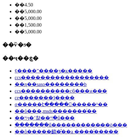
��4.50
��5,000.00
��5,000.00
��1,500.00
��5,000.00
��ѷ�ƽ�
��ҷ��ڿ�
ȼ����ˮ����ʒִ�к�����
ccs��������֤����������
��ɳ��saso��֤������ϸ
ccs��������֤��ҫʲô���ϰ���
ce��֤�����ѯ����
σ�����է�����𱨸�����ʱ��
��ΰ���,msds�������ͨ��
��ױʒ�ʼ챨��ױ�ֺű���
�������ֺű����������̷��ö���
��ô�����齺�ᷨ��a ��֤��ͨ�����