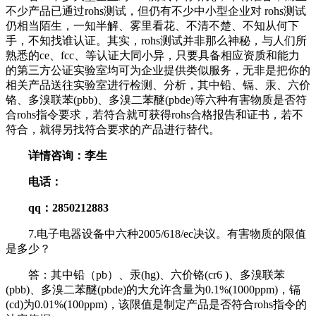
不少产品已通过rohs测试，但仍有不少中小型企业对 rohs测试
仍相当陌生，一知半解、雾里看花、不清不楚、不知从何下
手，不知找谁认证。其实，rohs测试并非那么神秘，与人们所
熟悉的ce、fcc、等认证大同小异，只要具备相应资质和能力
的第三方公证实验室均可为企业提供类似服务，无非是把你的
相关产品送往实验室进行检测、分析，其中铅、镉、汞、六价
铬、多溴联苯(pbb)、多溴二苯醚(pbde)等六种有害物质是否符
合rohs指令要求，若符合就可获得rohs合格报告和证书，若不
符合，就得另找符合要求的产品进行替代。
详情咨询：
李
生
电话：
qq：285021288
3
7.电子电器设备中六种2005/618/ec决议。有害物质的限值
是多少？
答：其中铅（pb）、汞(hg)、六价铬(cr6 )、多溴联苯
(pbb)、多溴二苯醚(pbde)的大允许含量为0.1%(1000ppm)，镉
(cd)为0.01%(100ppm)，该限值是制定产品是否符合rohs指令的