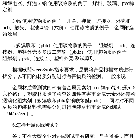
和继电器、灯泡 2 铅 使用该物质的例子：焊料、玻璃、pvc稳
定剂
3 镉 使用该物质的例子：开关、弹簧、连接器、外壳和
pcb、触头、电池 4 铬（六价） 使用该物质的例子：金属附腐
蚀涂层
5 多溴联苯（pbb）使用该物质的例子： 阻燃剂，pcb、连
接器、塑料外壳 6 多溴二苯醚（pbde） 使用该物质的例子：
阻燃剂，pcb、连接器、塑料外壳 测试原则:
根据欧盟weee&rohs指令要求，是要将产品根据材质进行
拆分，以不同的材质分别进行有害物质的检测。一般来说：
金属材质需测试四种有害金属元素如（cd镉/pb铅/hg汞/cr6
六价铬），塑胶材质除了检查这四种有害重金属元素外还需检
测溴化阻燃剂（多溴联苯pbb/多溴联笨醚pbde），同时对不同
材质的包装材料也需要分别进行包装材料重金属的测试
（94/62/eec）。
6.怎样开展rohs测试？
答：不少大型企业对rohs测试早有研究，早有准备，而且