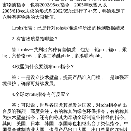
害物质指令，也称2002/95/ec指令，2005年欧盟又以
2005/618/ec决议的形式对2002/95/ec进行了补充，明确规定了
六种有害物质的大限量值。
1.rohs报告：已是针对rohs标准送样所出的检测数据结果
2. 有害物质是指哪些？
答：rohs一共列出六种有害物质，包括：铅pb，镉cd，汞
hg，六价铬cr6 ，多溴二苯醚pbde，多溴联苯pbb。
3.欧盟为什么要颁布rohs指令？
答：一是设立技术壁垒，提高产品准入门槛，二是加强环
境保护，确保可持续发展。
4.全球对rohs指令有何反应？
答：可以说，世界各国尤其是发达国家，对rohs指令的出
台反响强烈，高度关注，有的称其为绿色环保指令，有的称其
为技术壁垒指令，还有的称其为牵动全球制造业神经的指令。
其间，美国、日本、韩国、泰国等也相继出台了类似指令。中
国是全球制造业大国，也是产品出口大国，出口总量的70%以