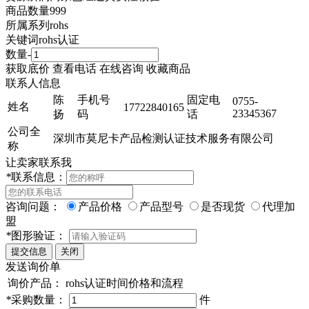
商品数量
999
所属系列
rohs
关键词
rohs认证
数量
-
获取底价
查看电话
在线咨询
收藏商品
联系人信息
陈
手机号
固定电
0755-
姓名
17722840165
23345367
扬
码
话
公司全
深圳市莫尼卡产品检测认证技术服务有限公司
称
让卖家联系我
*
联系信息：
咨询问题：
产品价格
产品型号
是否现货
代理加
盟
*
图形验证：
发送询价单
询价产品：
rohs认证时间价格和流程
*
采购数量：
件