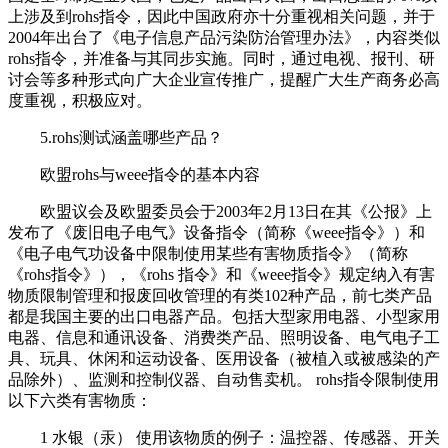
上涉及到rohs指令，因此中国政府亦十分重视相关问题，并于
2004年出台了《电子信息产品污染防治管理办法》，内容类似
rohs指令，并准备与其同步实施。同时，通过电视、报刊、研
讨会等多种形式向广大企业宣传推广，提醒广大生产商务必高
度重视，积极应对。
5.rohs测试涵盖哪些产品？
欧盟rohs与weee指令的基本内容
欧盟议会及欧盟委员会于2003年2月13日在其《公报》上
发布了《废旧电子电气》设备指令（简称《weee指令》）和
《电子电气功设备中限制使用某些有害物质指令》（简称
《rohs指令》），《rohs 指令》和《weee指令》规定纳入有害
物质限制管理和报废回收管理的有类102种产品，前七类产品
都是我国主要的出口电器产品。包括大型家用电器、小型家用
电器、信息和通讯设备、消费类产品、照明设备、电气电子工
具、玩具、休闲和运动设备、医用设备（被植入或被感染的产
品除外）、监测和控制仪器、自动售卖机。 rohs指令限制使用
以下六类有害物质：
1 水银（汞） 使用该物质的例子：温控器、传感器、开关