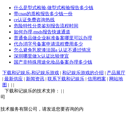
什么是型式检验,做型式检验报告多少钱
带cnas的质检报告多少钱一份
ce认证免费咨询热线
危险特性分类鉴别报告流程时间
如何办理,msds报告快速通道
普通食品做企业标准备案哪里可以办理
代办消字号备案申请流程费用多少
怎么避免乳胶漆法国a 认证不通过情况
深圳哪里做3c认证比较便宜
国产非特殊用途化妆品备案办理多少钱
下载和记娱乐-和记娱乐游戏
|
和记娱乐游戏的介绍
|
产品展厅
|
最新供应
|
新闻资讯
|
联系下载和记娱乐
|
信用档案
|
网站地
图
| | |
下载和记娱乐的技术支持： | |
公司
证技术服务有限公司，请发送您要咨询的内