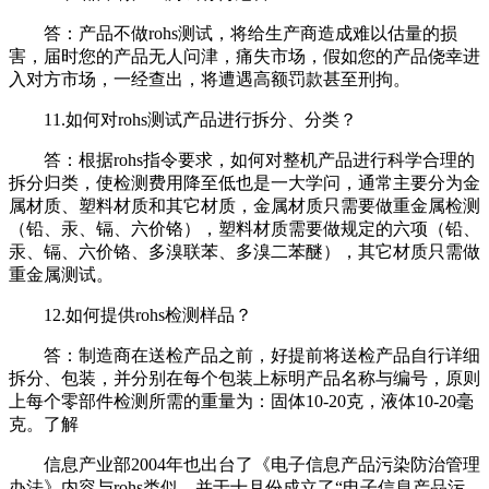
答：产品不做rohs测试，将给生产商造成难以估量的损
害，届时您的产品无人问津，痛失市场，假如您的产品侥幸进
入对方市场，一经查出，将遭遇高额罚款甚至刑拘。
11.如何对rohs测试产品进行拆分、分类？
答：根据rohs指令要求，如何对整机产品进行科学合理的
拆分归类，使检测费用降至低也是一大学问，通常主要分为金
属材质、塑料材质和其它材质，金属材质只需要做重金属检测
（铅、汞、镉、六价铬），塑料材质需要做规定的六项（铅、
汞、镉、六价铬、多溴联苯、多溴二苯醚），其它材质只需做
重金属测试。
12.如何提供rohs检测样品？
答：制造商在送检产品之前，好提前将送检产品自行详细
拆分、包装，并分别在每个包装上标明产品名称与编号，原则
上每个零部件检测所需的重量为：固体10-20克，液体10-20毫
克。了解
信息产业部2004年也出台了《电子信息产品污染防治管理
办法》内容与rohs类似，并于十月份成立了“电子信息产品污