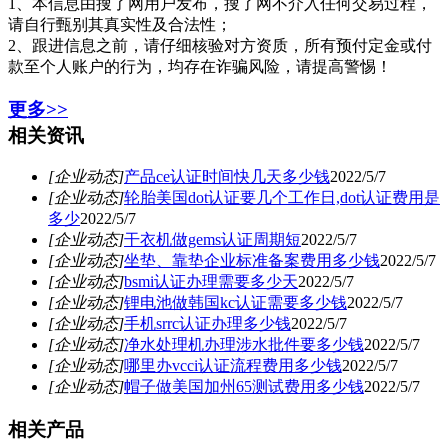
1、本信息由搜了网用户发布，搜了网不介入任何交易过程，
请自行甄别其真实性及合法性；
2、跟进信息之前，请仔细核验对方资质，所有预付定金或付
款至个人账户的行为，均存在诈骗风险，请提高警惕！
更多>>
相关资讯
[企业动态]
产品ce认证时间快几天多少钱
2022/5/7
[企业动态]
轮胎美国dot认证要几个工作日,dot认证费用是
多少
2022/5/7
[企业动态]
干衣机做gems认证周期短
2022/5/7
[企业动态]
坐垫、靠垫企业标准备案费用多少钱
2022/5/7
[企业动态]
bsmi认证办理需要多少天
2022/5/7
[企业动态]
锂电池做韩国kc认证需要多少钱
2022/5/7
[企业动态]
手机srrc认证办理多少钱
2022/5/7
[企业动态]
净水处理机办理涉水批件要多少钱
2022/5/7
[企业动态]
哪里办vcci认证流程费用多少钱
2022/5/7
[企业动态]
帽子做美国加州65测试费用多少钱
2022/5/7
相关产品