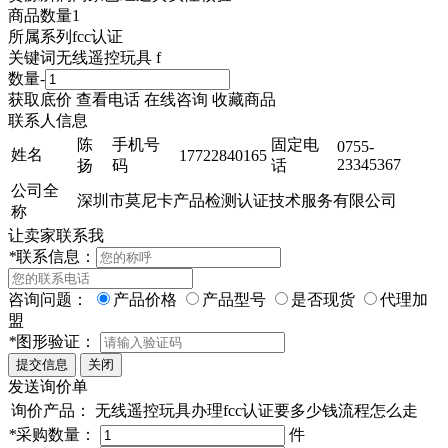
商品数量
1
所属系列
fcc认证
关键词
无线遥控玩具 f
数量
-
获取底价
查看电话
在线咨询
收藏商品
联系人信息
陈
手机号
固定电
0755-
姓名
17722840165
23345367
扬
码
话
公司全
深圳市莫尼卡产品检测认证技术服务有限公司
称
让卖家联系我
*
联系信息：
咨询问题：
产品价格
产品型号
是否现货
代理加
盟
*
图形验证：
发送询价单
询价产品：
无线遥控玩具办理fcc认证要多少钱流程怎么走
*
采购数量：
件