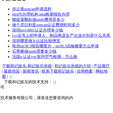
连云港soncap申请流程
ntra代办理机构,ntra检测报告办理
螺旋藻颗粒做msds费用是多少
做个尼日利亚soncap认证费用时间多少
深圳iso14001认证办理多少钱
ccc证书上的申请人、制品商及生产企业分别是什么关系
深圳哪里做3c认证比较便宜
电池un38.3报告哪里办，un38.3试验概要怎么申请
石墨烯做msds需要多少钱
法国a 认证voc室内空气检测，怎么做
下载和记娱乐-和记娱乐游戏
|
和记娱乐游戏的介绍
|
产品展厅
|
最新供应
|
新闻资讯
|
联系下载和记娱乐
|
信用档案
|
网站地
图
| | |
下载和记娱乐的技术支持： | |
公司
证技术服务有限公司，请发送您要咨询的内