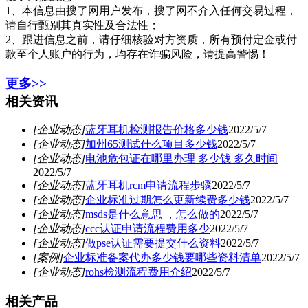
1、本信息由搜了网用户发布，搜了网不介入任何交易过程，
请自行甄别其真实性及合法性；
2、跟进信息之前，请仔细核验对方资质，所有预付定金或付
款至个人账户的行为，均存在诈骗风险，请提高警惕！
更多>>
相关资讯
[企业动态]
蓝牙耳机检测报告价格多少钱
2022/5/7
[企业动态]
加州65测试什么项目多少钱
2022/5/7
[企业动态]
电池危包证在哪里办理 多少钱 多久时间
2022/5/7
[企业动态]
蓝牙耳机rcm申请流程步骤
2022/5/7
[企业动态]
企业标准过期怎么更新续费多少钱
2022/5/7
[企业动态]
msds是什么意思 ，怎么做的
2022/5/7
[企业动态]
ccc认证申请流程费用多少
2022/5/7
[企业动态]
做pse认证需要提交什么资料
2022/5/7
[案例]
企业标准备案代办多少钱要哪些资料清单
2022/5/7
[企业动态]
rohs检测流程费用介绍
2022/5/7
相关产品