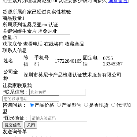
维生素片办理坦桑尼亚coc认证要多少钱时间多久
询盘留言
|
货源所属商家已经过真实性核验
商品数量
1
所属系列
坦桑尼亚coc认证
关键词
维生素片 坦桑尼亚
数量
-
获取底价
查看电话
在线咨询
收藏商品
联系人信息
陈
手机号
固定电
0755-
姓名
17722840165
23345367
扬
码
话
公司全
深圳市莫尼卡产品检测认证技术服务有限公司
称
让卖家联系我
*
联系信息：
咨询问题：
产品价格
产品型号
是否现货
代理加
盟
*
图形验证：
发送询价单