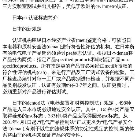
三方实验室测试并出具报告，类似于欧洲的ce. inmetro认证.
日本pse认证标志简介
日本的新规定
认证机构应经日本经济产业省(meti)鉴定合格，可依照日
本电器和原料安全法(denan)进行符合性评估的机构。在日本所
有的电气电子产品皆必须通过pse标志认证。根据日本denan将
产品分为两类：指定产品specified products和非指定产品non-
specifiedproducts。所有指定类的产品皆必须经由meti所授权的
符合性评估机构(cab)，来进行产品及工厂测试设备的检验。工
厂检查必须针对每一工厂或产品类别进行检验，并根据不同产
品类别核发认证，认证有效期约在3-7年之间。认证更新时，
必须重新对产品进行评估测试。
日本的dentorl法（电器装置和材料控制法）规定，498种
产品进入日本市场必须通过安全认证。其中，165种a类产品应
取得菱形的pse标志，333种b类产品应取得圆形pse标志。从
2001年4月1日起,“电气产品控制法”正式更名为“电气产品安全
法”(denan),有别于以往的法规体系的协定性规定的控制,新的体
系将由非的机构来保证产品的安全性.