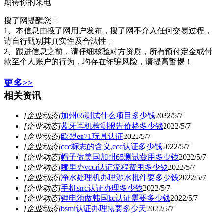
期待你的来电
搜了网提醒您：
1、本信息由搜了网用户发布，搜了网不介入任何交易过程，
请自行甄别其真实性及合法性；
2、跟进信息之前，请仔细核验对方资质，所有预付定金或付
款至个人账户的行为，均存在诈骗风险，请提高警惕！
更多>>
相关资讯
[企业动态]
加州65测试什么项目多少钱
2022/5/7
[企业动态]
蓝牙耳机检测报告价格多少钱
2022/5/7
[企业动态]
欧盟en71玩具认证
2022/5/7
[企业动态]
ccc标志的含义,ccc认证多少钱
2022/5/7
[企业动态]
帽子做美国加州65测试费用多少钱
2022/5/7
[企业动态]
哪里办vcci认证流程费用多少钱
2022/5/7
[企业动态]
净水处理机办理涉水批件要多少钱
2022/5/7
[企业动态]
手机srrc认证办理多少钱
2022/5/7
[企业动态]
锂电池做韩国kc认证需要多少钱
2022/5/7
[企业动态]
bsmi认证办理需要多少天
2022/5/7