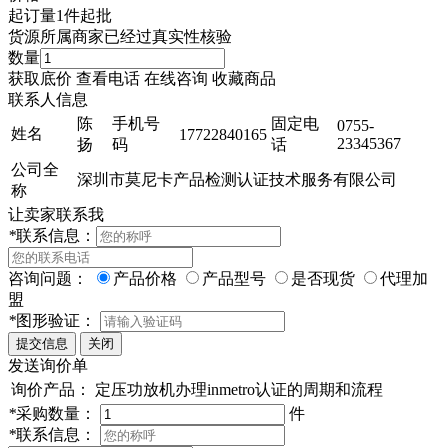
起订量
1件起批
货源所属商家已经过真实性核验
数量
获取底价
查看电话
在线咨询
收藏商品
联系人信息
陈
手机号
固定电
0755-
姓名
17722840165
23345367
扬
码
话
公司全
深圳市莫尼卡产品检测认证技术服务有限公司
称
让卖家联系我
*
联系信息：
咨询问题：
产品价格
产品型号
是否现货
代理加
盟
*
图形验证：
发送询价单
询价产品：
定压功放机办理inmetro认证的周期和流程
*
采购数量：
件
*
联系信息：