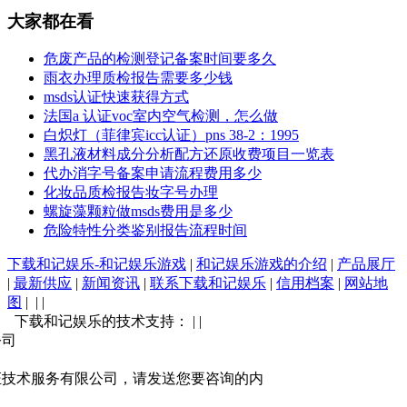
大家都在看
危废产品的检测登记备案时间要多久
雨衣办理质检报告需要多少钱
msds认证快速获得方式
法国a 认证voc室内空气检测，怎么做
白炽灯（菲律宾icc认证）pns 38-2：1995
黑孔液材料成分分析配方还原收费项目一览表
代办消字号备案申请流程费用多少
化妆品质检报告妆字号办理
螺旋藻颗粒做msds费用是多少
危险特性分类鉴别报告流程时间
下载和记娱乐-和记娱乐游戏
|
和记娱乐游戏的介绍
|
产品展厅
|
最新供应
|
新闻资讯
|
联系下载和记娱乐
|
信用档案
|
网站地
图
| | |
下载和记娱乐的技术支持： | |
公司
证技术服务有限公司，请发送您要咨询的内