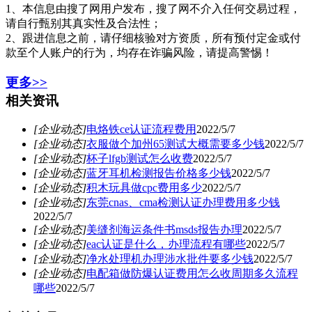
1、本信息由搜了网用户发布，搜了网不介入任何交易过程，
请自行甄别其真实性及合法性；
2、跟进信息之前，请仔细核验对方资质，所有预付定金或付
款至个人账户的行为，均存在诈骗风险，请提高警惕！
更多>>
相关资讯
[企业动态]
电烙铁ce认证流程费用
2022/5/7
[企业动态]
衣服做个加州65测试大概需要多少钱
2022/5/7
[企业动态]
杯子lfgb测试怎么收费
2022/5/7
[企业动态]
蓝牙耳机检测报告价格多少钱
2022/5/7
[企业动态]
积木玩具做cpc费用多少
2022/5/7
[企业动态]
东莞cnas、cma检测认证办理费用多少钱
2022/5/7
[企业动态]
美缝剂海运条件书msds报告办理
2022/5/7
[企业动态]
eac认证是什么，办理流程有哪些
2022/5/7
[企业动态]
净水处理机办理涉水批件要多少钱
2022/5/7
[企业动态]
电配箱做防爆认证费用怎么收周期多久流程
哪些
2022/5/7