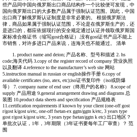
些产品同中国向俄罗斯出口商品结构作一个比较便可发现，中
国向俄罗斯出口的大多数产品属于强制认证范围。因此，中国
出口商了解俄罗斯认证制度是非常必要的。 根据俄罗斯法
律，商品如果属于强制认证范围，不论是在俄罗斯生产的，还
是进口的，都应依据现行的安全规定通过认证并领取俄罗斯国
家标准合格证书（缩写gost合格证）.没有gost证书产品不能上
市销售，对许多进口产品来说，连海关也不能通过。 清单
1. product name and deion; 产品名称、型号和描述 2. hs
code;海关代码 3.copy of the register record of company 营业执照
以及翻译 4.reference to the manufacturer’s web site 网站
5.instruction manual in russian or english操作手册 6.copy of
available certificates (iso, atex, etc);iso证书复印件（iso或防爆
等） 7. company name of end user（终用户的名称） 8.scope of
supply 产品用途 9.general arrangement drawing and diagrams 总
装图 10.product data sheets and specification 产品规格表
11.certification requirements if known by your client (one-off gost
r/gost k/gost u/etc, one-off fsetan-ex ggtn/ggtn k/etc, 3 years type
gost r/gost k/gost u/etc, 3 years type fsetan/ggtn k etc) 出口地区？
单批次认证，1年，3年期限（3年证书要每年工厂审查）？ 范
围