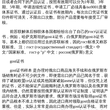
目或者合同下的产品认证，按照有效期可以分为1年期、3年
期、5年期。申请连续性证书，申请工厂必须具备iso9001质量
体系证书。通过认证后，在证书有效期内，每次出口凭证书复
印件即可清关，不限出口次数。部分产品需要每年接受工厂审
核。
前苏联解体后独联体各国都纷纷出台了自己的гост认证证
书，例如，哈萨克斯坦的gost-k证书，白俄罗斯的gost-b证书
等。基本上都仍旧沿用过去的苏联标准，因此гост标准又称苏
联标准。 注：гост (государственный стандарт) <俄文> 中
文:"国家标准。 гост-р "p" 中文：россия(俄罗斯) 意义
gost证书
gost证书样本 是办理对俄出口商品海关手续和在俄罗斯市
场销售时必不可少的文件，即便需出口的产品已闻名于世，获
得了诸如欧盟ce认证或其他国家诸如asme认证等，但仅凭上述
的证书，还不能保证产品能顺利进入俄罗斯市场以及在俄罗斯
境内销售。仍然需要按照俄罗斯认证和许可证制度，证明该产
品符合进入俄罗斯市场的要求。俄罗斯市场没有取得gost证书
的产品根本不准上市销售，因此进口商对领取gost合格证非常
重视。但是，实际上常常是由出口商办理gost认证手续。 而对