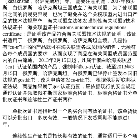
（kazakhstan，哈萨克斯坦）等。 需要注意的是，2007年俄罗
斯，白俄罗斯，哈萨克斯坦三国成立了海关联盟。为了使联盟
国之间的贸易更容易，也为了避免在这个关税联盟内进出口产
品的技术法规壁垒，海关联盟立法签发强制性海关联盟tr技术
法规证书，海关联盟证书customs uniontechnical regulations
certificate：是证明该产品符合海关联盟技术法规的证明，该证
书适用于：俄罗斯、白俄罗斯、哈萨克斯坦全境。凡是持
有“cu-tr”证书的产品就可在海关联盟各成员国内销售，无须符
合每个成员国的要求，从而实现了商品在海关同盟成员国范围
内的自由流通。 2013年2月15日起，凡属于俄白哈海关联盟
（cu）认证范围内的产品，强制申请cu-tr认证。截至2013年3
月15日，俄罗斯、哈萨克斯坦、白俄罗斯已经停止签发本国旧
法规的gost证书，改为申请签发cu-tr证书。 根据俄罗斯联邦认
证法规，商品如果属于gost认证范围，应依据现行的安全规定
通过认证并领取俄罗斯国家标准合格证书。标准合格证书分单
批次证书和连续性生产证书两种：
单批次证书是指针对一个购买合同有效的证书。该单货物
可以分批出口，多次有效。一般情况下发货周期不能超过1
年。
连续性生产证书是指长期有效的证书。通常适用于多个项