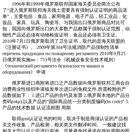
1996年和1999年俄罗斯联邦国家海关委员会两次公布
了“进入俄罗斯联邦海关领土需要具有强制认证证明的商品清
单”，主要包括：食品，家用电器，电子产品，轻工业品，化
妆品、家具、玩具、陶瓷等。与我国出口俄罗斯商品对比可
知，我国向俄罗斯出口的大多数产品都属于强制认证范围，动
物性产品还必须有动物检疫证明，食品还必须有卫生证。
2010年7月1日俄罗斯取消了卫生证书，取代的是海关联盟的
《注册证书》。 2009年第304号法规消防产品强制性清单
перечень продукции по пожарному регламенту 2010年9月25
日俄罗斯实施no：753号法令《机械设备安全技术规则》
《технический регламенто безопасности машин и
оборудования》 申请
俄罗斯进口商附将进口之产品数据向俄罗斯联邦工商会自
治费商业性组织申请核发单次进口的免税文件,所需检附的产
品数据如下： 1.进口产品的合约及发票 2.俄罗斯本地的产品分
类码(okp),以及产品的“国际商品统一分类制度编码(hs code)” 3.
产品的技术数据 认证流程图 周期
取得gost认证证书的时间，取决于制造商须认证的产品相
关文件收集，产品检测，相关类文件翻译时间。 一般建议找
相关大型认证公司进行咨询，尽量避免找承诺在很短周期内即