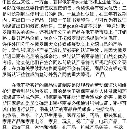
中国企业来说，一方面，获得俄罗斯gost证书和卫生证书后，
可以在俄设立委托销售或直接销售，价格也会有较大优势；二
是可长期解决使用证书的问题。一旦通过认证，在三年有效期
内，每出口一批产品，领取一份证书复印件，即可作为有效证
明保证出口和俄市场销售。三是gost合格证不只是一项通过俄
罗斯海关的条件，还有助于公司的产品在俄罗斯市场上打开销
路，提升产品价值，为企业开拓俄罗斯市场提供信誉保证。
许多外国公司在俄罗斯大众传媒或展览会上介绍自己的产品
时，常常强调这些产品已通过所必要的认证手续，是因为俄罗
斯进口商有充足的选择余地，经过认证的商品他们自然会优先
考虑。这会使他们在签合同以前确认产品符合所规定的安全要
求，在办海关手续和销售商品时不会有问题。商品没有经过俄
罗斯认证往往成为签订外贸合同的重大障碍。 产品
在俄罗斯实行的商品认证制度是以现行的劳动保证法和维
护消费者利益法为依据，目的是为了确保商品对人体健康和环
境保证不构成危害。根据商品可能对消费者造成的危害，俄罗
斯国家标准委员会确定出哪些商品必须通过强制认证，哪些可
以自愿进行认证。 强制认证的商品种类颇多，包括食品、、
化妆品、香水、个人卫生用品、医疗器械、药品、服装和鞋、
家用产品和家用电器、家具、玩具、视听产品、电讯产品、工
具、运输工具、汽油和油脂、化工品、机械产品等等。 把这