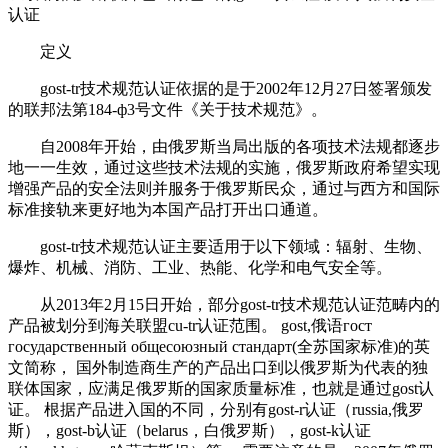
认证
定义
gost-tr技术规范认证依据的是于2002年12月27日签署颁发
的联邦法第184-ф3号文件《关于技术规范》。
自2008年开始，由俄罗斯当局出版的各项技术法规都逐步
地一一生效，通过这些技术法规的实施，俄罗斯政府希望实现
增强产品的安全法则并服务于俄罗斯民众，通过与西方和国际
标准接轨来更好地为本国产品打开出口通道。
gost-tr技术规范认证主要适用于以下领域：辐射、生物、
爆炸、机械、消防、工业、热能、化学和电气安全等。
从2013年2月15日开始，部分gost-tr技术规范认证范畴内的
产品被划分到海关联盟cu-tr认证范围。 gost,俄语гост
государственный общесоюзный стандарт(全苏国家标准)的英
文简称， 国外制造商生产的产品出口到以俄罗斯为代表的独
联体国家，应满足俄罗斯的国家质量标准，也就是通过gost认
证。 根据产品进入国的不同，分别有gost-r认证（russia,俄罗
斯），gost-b认证（belarus，白俄罗斯），gost-k认证