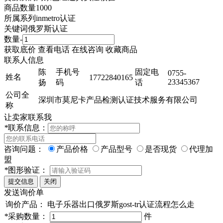
商品数量
1000
所属系列
inmetro认证
关键词
俄罗斯认证
数量
-
获取底价
查看电话
在线咨询
收藏商品
联系人信息
陈
手机号
固定电
0755-
姓名
17722840165
23345367
扬
码
话
公司全
深圳市莫尼卡产品检测认证技术服务有限公司
称
让卖家联系我
*
联系信息：
咨询问题：
产品价格
产品型号
是否现货
代理加
盟
*
图形验证：
发送询价单
询价产品：
电子乐器出口俄罗斯gost-tr认证流程怎么走
*
采购数量：
件