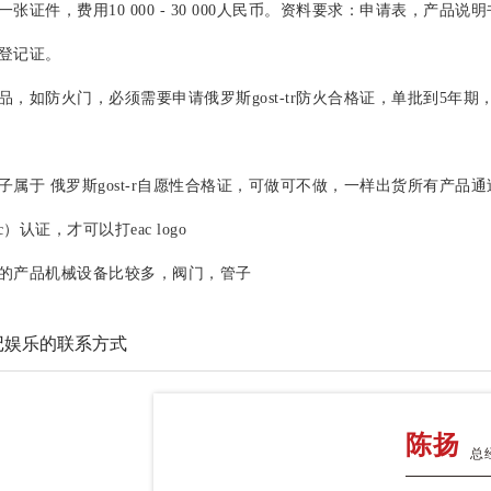
张证件，费用10 000 - 30 000人民币。资料要求：申请表，产品
登记证。
防火门，必须需要申请俄罗斯gost-tr防火合格证，单批到5年期，价格：9
于 俄罗斯gost-r自愿性合格证，可做可不做，一样出货所有产品通过俄罗
eac）认证，才可以打eac logo
产品机械设备比较多，阀门，管子
记娱乐的联系方式
陈扬
总