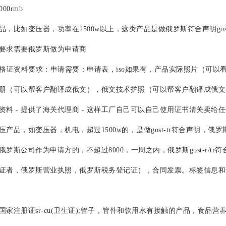
00rmb
比如变压器，功率在1500w以上，这类产品是做俄罗斯符合声明gost-
求需要俄罗斯做为申请商
合格证资料要求：申请需要：申请表，iso如果有，产品实际照片（可
册（可以帮客户翻译成俄文），俄文技术护照（可以帮客户翻译成俄文）
资料 - 提供了海关代理商 - 这样工厂自己可以自己使用证书清关卖给任
，如变压器，机电，超过1500w的，是做gost-tr符合声明，俄罗斯go
俄罗斯公司作为申请方的，不超过8000，一周之内，俄罗斯gost-r/
证者，俄罗斯营业执照，俄罗斯税务登记证），合同发票。标签信息和说
注册证sr-cu(卫生证);管子，管件和饮用水有接触的产品，食品营养剂