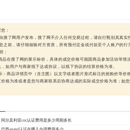
醒您：
息由搜了网用户发布，搜了网不介入任何交易过程，请自行甄别其真实
信息之前，请仔细核验对方资质，所有预付定金或付款至个人账户的行
明：
品在搜了网的展示标价，具体的成交价格可能因商品参加活动等情况
化，如用户与商家线下达成协议，以线下协议的结算价格为准。
：商品详情页中（含主图）以文字或者图片形式标注的抢购价等价格
页价格为准或者是您与商家联系后协商达成的实际成交价格为准；如
。
阿尔及利亚coc认证费用是多少周期多长
巴西anatel认证在哪儿办理费用多少