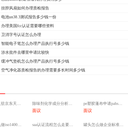
挂脖风扇如何办理质检报告
电池un38.3测试报告多少钱一份
办理美国fcc认证需要哪些资料
卫消字号认证怎么办理
智能电子笔怎么办理产品执行号多少钱
涉水批件去哪里申请比较快
缓冲气垫机怎么办理产品执行号多少钱
空气净化器质检报告的办理需要多长时间多少钱
小型冰箱入驻京东天猫 质检报告，门店检测报告怎么申请
除味剂化学成分分析检测周期多久 费用多少
pe塑胶蓬布申请pahs多环芳烃测试周期多久流程有哪些
面议
面议
服装厂怎么做iso14001体系认证
saa认证流程怎么走要多久
罐头怎么做企业标准备案