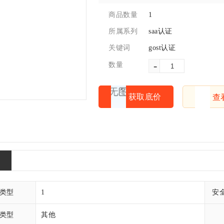
1
商品数量
saa认证
所属系列
gost认证
关键词
-
数量
获取底价
查
类型
1
安
类型
其他