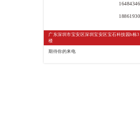
16484346
18861930
广东深圳市宝安区深圳宝安区宝石科技园b栋3
楼
期待你的来电