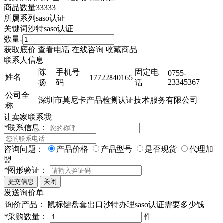
商品数量
33333
所属系列
saso认证
关键词
沙特saso认证
数量
-
获取底价
查看电话
在线咨询
收藏商品
联系人信息
陈
手机号
固定电
0755-
姓名
17722840165
23345367
扬
码
话
公司全
深圳市莫尼卡产品检测认证技术服务有限公司
称
让卖家联系我
*
联系信息：
咨询问题：
产品价格
产品型号
是否现货
代理加
盟
*
图形验证：
发送询价单
询价产品：
鼠标键盘套出口沙特办理saso认证需要多少钱
*
采购数量：
件