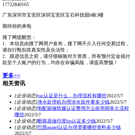
17722840165
广东深圳市宝安区深圳宝安区宝石科技园b栋3楼
期待你的来电
搜了网提醒您：
1、本信息由搜了网用户发布，搜了网不介入任何交易过程，
请自行甄别其真实性及合法性；
2、跟进信息之前，请仔细核验对方资质，所有预付定金或付
款至个人账户的行为，均存在诈骗风险，请提高警惕！
更多>>
相关资讯
[企业动态]
eac认证是什么，办理流程有哪些
2022/5/7
[企业动态]
净水处理机办理涉水批件要多少钱
2022/5/7
[企业动态]
电配箱做防爆认证费用怎么收周期多久流程
哪些
2022/5/7
[企业动态]
断路器做印度bis认证多少钱
2022/5/7
[企业动态]
巴西anatel认证办理需要哪些资料多少钱
2022/5/7