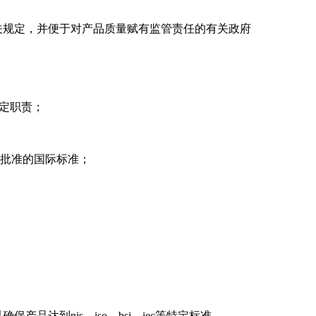
关规定，并便于对产品质量赋有监管责任的有关政府
定职责；
批准的国际标准；
品达到nis、iso、bsi、iec等特定标准。