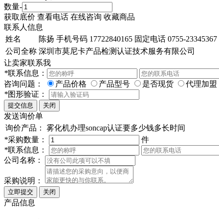
数量
-
获取底价
查看电话
在线咨询
收藏商品
联系人信息
姓名
陈扬
手机号码
17722840165
固定电话
0755-23345367
公司全称
深圳市莫尼卡产品检测认证技术服务有限公司
让卖家联系我
*
联系信息：
咨询问题：
产品价格
产品型号
是否现货
代理加盟
*
图形验证：
发送询价单
询价产品：
雾化机办理soncap认证要多少钱多长时间
*
采购数量：
件
*
联系信息：
公司名称：
采购说明：
产品信息