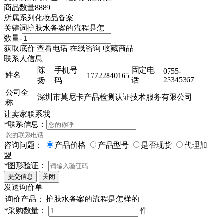
商品数量
8889
所属系列
化妆品备案
关键词
护肤水备案的流程是怎
数量
-
获取底价
查看电话
在线咨询
收藏商品
联系人信息
陈
手机号
固定电
0755-
姓名
17722840165
23345367
扬
码
话
公司全
深圳市莫尼卡产品检测认证技术服务有限公司
称
让卖家联系我
*
联系信息：
咨询问题：
产品价格
产品型号
是否现货
代理加
盟
*
图形验证：
发送询价单
询价产品：
护肤水备案的流程是怎样的
*
采购数量：
件