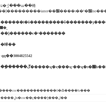
棬
�
������ī�ῠ�����֤����ȫ�������ʒ���
������ī�ῠ��ʒ�����֤�����������޹�˾
�
��ѯ������ϵ�ˣ�������
�
�绰��
�
qq��3004825542
�
��ַ�����ڱ�����ʯ�ҽֵ���ʯ·��ʯ�ƽ�԰b��
ɣ����coc��֤����������ô�߷����ƕ���
�����ڸɴ�coc��֤ҫ����ǯ���ڶ��