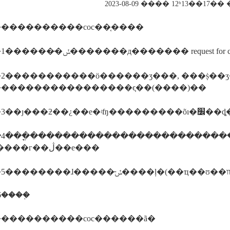
2023-08-09 ���� 12ʱ13��17
����������coc��֤����
2�����������ӧ������ʒ���, ���ṩ��
����������������ϵ֤��(����)��
����3��ȷ��
���ֳ����������������������������ص���ļ���
���з����г��ڷ��е���
����֤
����������coc������ã�