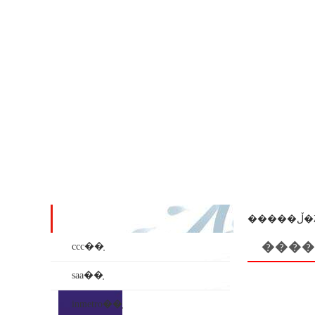
��ʒϵ��
���
����
ccc��֤
saa��֤
inmetro��֤