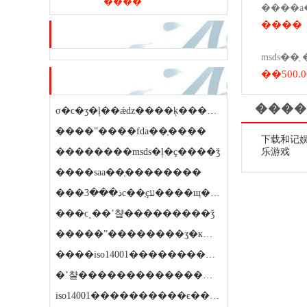
����
����
��ѷ�ƽ�
��500.0
��ҷ��ڿ�
����
σ�ϲ�ʒ�ļ��ǽǳ����ķ����ƕ���
����ˮ����fda��֤����
下载和记娱
��������msds�ļ�ҫ����ǯ
乐游戏
����saa��֤��������
���ذ���3c��֤ҫע����щ����
���ϲ˰��ʼ챨���������ǯ
�����ˮ��������ʒִ�к�������������
����iso14001����������ϵ��֤ҫ����ǯ
�ʼ챨����������������
iso14001����������ϵ��������ǯ