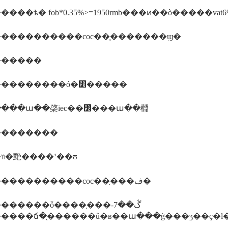
���ѣ� fob*0.35%>=1950rmb���ͷ��ò�����vat
����������coc��֤�������ϣ�
������
������������ó�׵�����
�������ա��棨iec��׼���ա��棩
��������
����װ�䵥����ʽ��ʊ
��������������coc��֤���ڣ�
�����ȫ����֤���ڴ��7-