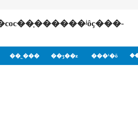
oc��֤������ʲôҫ���-
��˾���
��ʒ��ƶ
���¹�ӧ
�