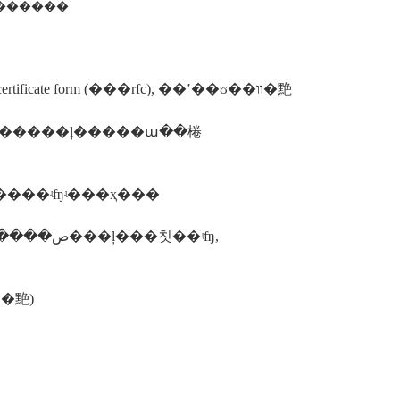
�� ������
����1�������̵ݽ�������д������� request for certificate form (���rfc), ��ʽ��ʊ��װ�䵥
ʒ�����ļ�����ա��棬
�ƻ��¿��е�ʵʩ���������õı�׼��ȡ����ʵʩʵ���ҳ���
칫��ʵʩ,
����5��������ɺ�����̵ݽ����ļ�(��ҵ��ʊ��װ�䵥)