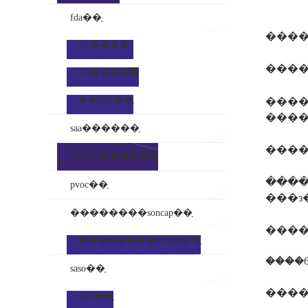
fda��֤
����
fda��֤��˾
fda��֤��׼
��ʒfda��֤
����
����
saa������֤
inmetro��֤����
����4
pvoc��֤
��������soncap��֤
��������soncap��֤
����6
saso��֤
����
saso��֤