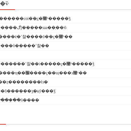
�ѷ
������coi��֤ҫ�೤ʱ�����ǯ
���������ڰĵ�����saa��֤��ʲô
������è�ʼ챨����ô��ҫ�೤ʱ��
���ô�����ʼ챨��
������ʼ챨��i�����ҫ�೤ʱ�����ǯ
�ֻ�ĥ������ҵ��׼����ҫ��щ���϶೤ʱ��
��ȥ��������ƚͽ�
�ô������ʒִ�кŷ���ǯ
ֺ���֤��ô����