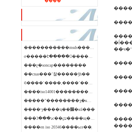
����
��ѷ�ƽ�
��ҷ��ڿ�
�����
�ĺ��
�����������msds�����ƕ���
��ч�
σ�����է�����𱨸�����ʱ��
����
���ƹ�soncap��������
��cnas���ʼ챨�����ǯһ��
����a 
ʲô����ʽ����,����ʽ���鱨�����ǯ
����
����iso14001����������ϵ��֤ҫ����ǯ
�����ˮ��������ʒִ�к�������������
���
����ʳʒ����ҵ��׼ִ�кű���
���ذ���3c��֤ҫע����щ����
����
����
����en iso 20346����ьce��֤