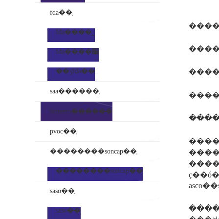
fda��֤
����
fda��֤��˾
����
fda��֤��׼
��ʒfda��֤
���
saa������֤
����q
inmetro��֤����
pvoc��֤
����co
��������soncap��֤
�������ڲ�ʒ��coi (certificate of inspect
�����ʹ��ұ�׼is
��������soncap��֤
ҫ��ó
asco
saso��֤
�������
saso��֤