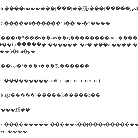
����c �����װ״������װ��ʽ�ͱ�װ����
��ɹ�ӧ���ṩ��sgs��ҵ��������iran �����ṩir
���ա�����ַ�ʽ������ч�ġ� ���ǽ����ɹ�ӧ
ʻ��ǹ�һщ�ġ�
��sgs�º���э���칫������
���������- io# (inspection order no.)
b sgs�����ʽ�����ǩ�����э��
����鱨��
a ���������ʽ�����ǩ��ļ���э�������
voc����