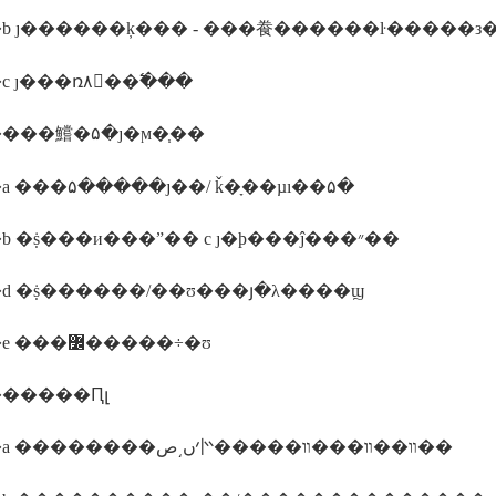
b ȷ������ķ��� - ���飬������ŀ�����з�
 ȷ���ռ۸񲢳��߱���
���鱨�۵�ȷ�ϻ�֧��
 ���۵�����ȷ��/ ǩ�ָ��µı��۵�
����b �ṩ���и���ˮ�� c ȷ�ϸ���ĵ���״��
d �ṩ������/��ʊ���յ�λ����ϣ
����e ���߼�����÷�ʊ
�����Ԥլ
����a ��������ں͵ص㣺�����װ��װ���װ��