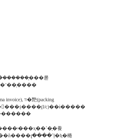
��������֤���롣
�ʼ��֤����
䵥(packing
�����ṩ����֤(l/c)��ɨ�����
���׼ȷ����󷽿ɰ��������