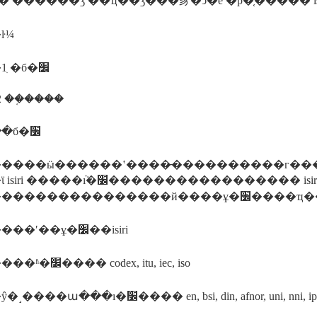
� ������ʒ ��ҵ��ʒ���豸�ͻ�е �ϸ�֤����� isi
ŀ¼
����1 ִ�б�׼
 ��֤����
����ִ�б�׼
����ӹ������ʽ����̵����������г��
�׼����������������� isiri �����ܵĳ�ʒ��׼/�����淶
�������ʹ��ұ�׼��isiri
�������ʱ�׼���� codex, itu, iec, iso
����ŷ�˼����ա���ı�׼���� en, bsi, din, afnor, uni, n