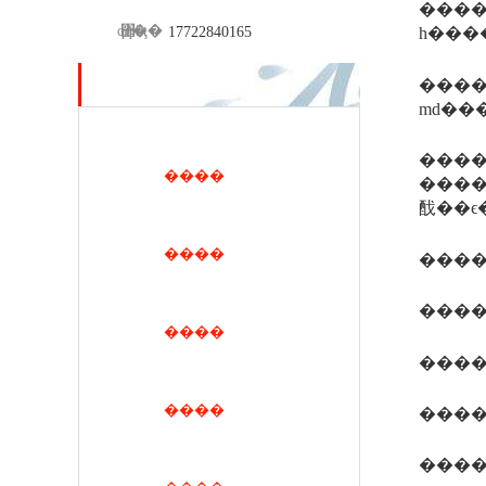
��������ӣ�
qq��
΢�ţ�
17722840165
һ���
������ʒ
�����ڶ�������������ƿ������ǵĺ���һ��
md��
���
����
����ǰ�����ʼ�֪ͨ�
䣬��ϵ
����
����
����
����
����
����