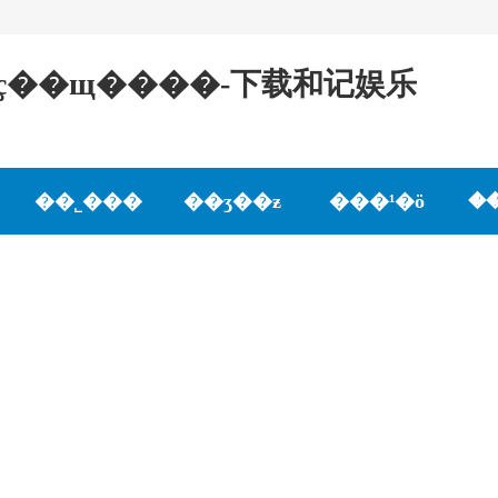
�ҫ��щ����-下载和记娱乐
��˾���
��ʒ��ƶ
���¹�ӧ
�