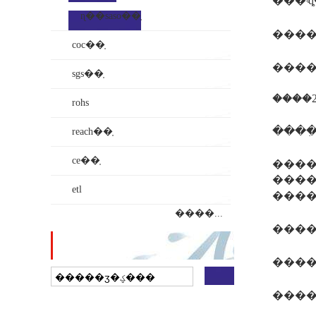
���ʵȡ
ɳ��saso��֤
����
coc��֤
sgs��֤
����2
rohs
reach��֤
ce��֤
����
����ϊ isiri �����ܵı
etl
����...
վ������
��ҵ���ӵ�ͼ