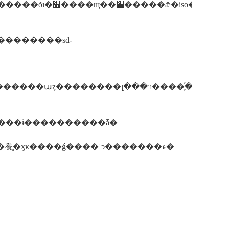
�ӣ����׼���ձ���׼�ȡ�
���֤(co)ԭ����ɨ����������ǡ�
�������岽�� �����ܲ�ȷ�������ļ��󣬻����coi֤�飬ֱ�ӽĸ����ǵ����ʿͻ�������ء�