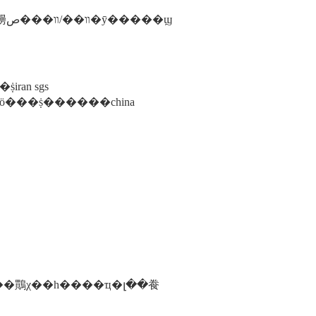
����b ����˫������լ���ļ��鷶χ���լ�����ص㡢װ��/װ���ص�ȳ�����ϣ
an sgs
���ṩ������china
�鷶χ��һ����ҵ�լ��飬