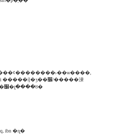
ri�ϸ�֤��
���ȼ��������˫��ѡ����,
�������������������й����ұ�׼����ҵ��׼�լ����ȣ�
ni, ipq, ibn �ȵ�