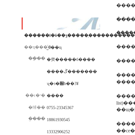
���߸�������
��ϵ��ʽ
����
����
��ҵ���ͣ�
˽ӫ��ҵ
��ַ��
�㶫�����б����
����
����ڱ�������
����ǰ
����
ʯ�ƽ�԰b��3¥
��ϵ�ˣ�
����
������
list)
�绰��
0755-23345367
�ֻ���
18861930545
������ע�����ա���( test report)�����֣�һ
��ce��֤�
13332906252