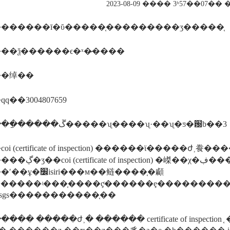
2023-08-09 ���� 3ʱ57��07�
������ī�ῠ�����֤���������ʒ�����֤
��ѯ������ϵ�ˣ�̷����
��绰��
q��3004807659
������ַ�����ڱ�����ʯ����ʯ·��ʯ�ƽ�԰b��3
i (certificate of inspection) ������ϊ�����ժ˲
ion) �嵥��χ�ڣ������̽������ʱ�����밴
iri���м��鲢����֤�顣
������ʵ���֤����ҫͨ������ȩ���������
��sgs�����������֤��
� �����ժ˲� ������ certificate of inspection ֤ �� ���ʹ��ұ