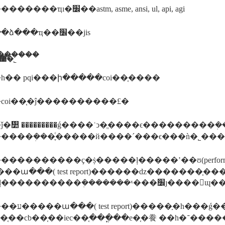
�����������ҵı�׼��astm, asme, ansi, ul, api, agi
�����ձ���ҵ��׼��jis
��֤����
������ī�ῠ��ʒ�����֤�����������޹�˾
һ�� pqi���ի�����coi��֤����
coi��֤�ĵ����������£�
�᣺ ���������ǵ����ʿͻ�ֱ����ϵ���������ܲ
����ܲ���֪ͨ�����й����´���ϵ���ǹ�˾���
��������ҫ�ṩ�����ļ�����ʽ��ʊ(performa invoice), װ�
�����ա���( test report)������ǳ�������֤�
��щ�ļ����������ܲ�������ˣ
���ǵ�����ʵ���ҳ��ߵ�֤�飬
�cb��֤��iec��֤���ֳ��е�֤�飬 ��һ�־������ǹ����լ����ߵļ�ⱨ�棬