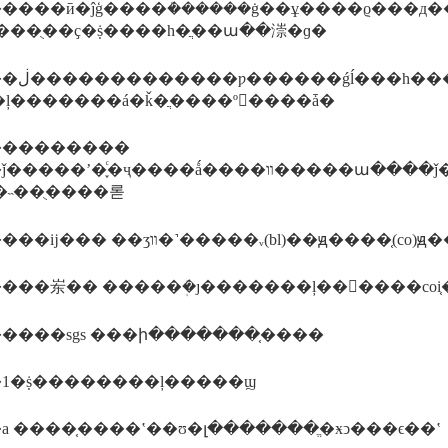
ĵģ����ܳ������ġ��ұ����ϱ���д������õı�׼����щ��׼�����ǣ�iso���ʱ�׼��������׼��ŷ�ޱ�׼�
���ֻ��ҫ�ṩ����һ�ֲ��ա��漴�ɡ�
��������sd-
�ļ�������á�ǩ�ֲ����º󷢸����ǡ�
���������
ҷ����ǻ����װ�����ա����ǰ������աȥ��������լ���װ����֪ͨ���������ַ�����ʱ�
�˵��ֻ����롣
�������ĳ��� ��ʒװ�˺�����ᵥ(bl)��ԭ�
����sgs ���ի�������֤����
1�ṩ��������ļ�����ϣ
a ����֤����ʽ��ʊ�լ�������ֱ�ӿͻ���ϵ��ʽ