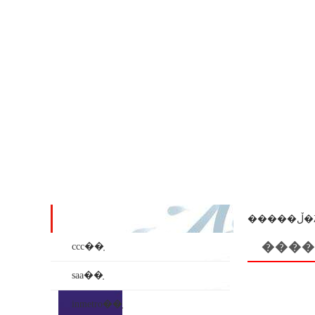
��ʒϵ��
���
����
ccc��֤
saa��֤
inmetro��֤