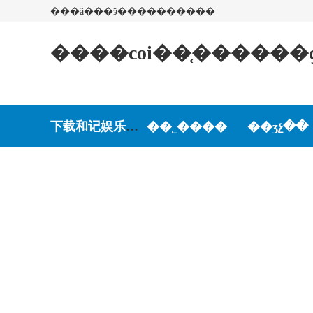
���ã���ӭ����������
����coi��֤�����
下载和记娱乐-和记娱乐游戏
��˾����
��ʒչ��