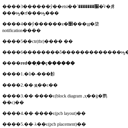
����3������ŷ��etsi��׼�������ߵ�ͨѷ�豸
���ԣ�rf���ԣ���
����4��ŷ������ƶ�׵���ϣͨ�棨
notification����
����5��ctr(tbr)���� ��
����6��������ȫ�������������ԣ�
����
red��֤��ҫ������
����1.�û�˵���飻
����2.��·ԭ��ͼ��
����3.��·����ͼ(block diagram ,ҳ��ģ�鹦
��ͼ)��
����4.��·����ͼ(pcb layout)��
����5.��·λ��ͼ(pcb placement)��