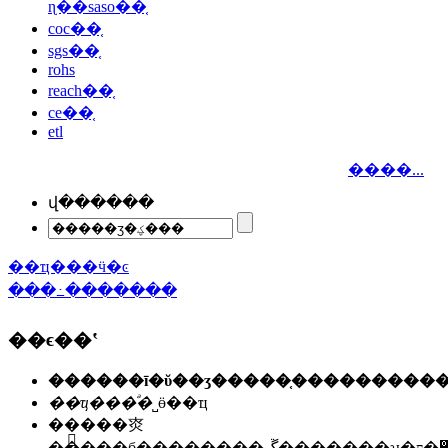
ɳ��saso��֤
coc��֤
sgs��֤
rohs
reach��֤
ce��֤
etl
����...
վ������
��ҵ���ӵ�ͼ
���߸�������
��ϵ��ʽ
��ҵ���ͣ�
˽ӫ��ҵ
��ַ��
�㶫
�����б��������ڱ�������ʯ