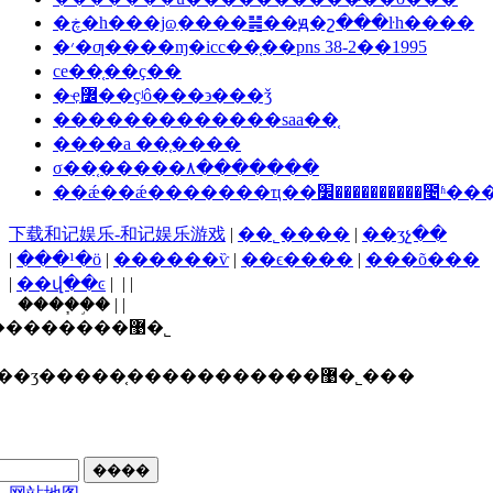
�ڿ�һ���ϳɷַ����䷽��ԭ�շ���ŀһ����
�׳�ƣ����ɱ�icc��֤��pns 38-2��1995
ce��֤��ҫ��
�ҿ߼��ҫʲô���϶���ǯ
�������������saa��֤
����a ��֤����
σ��֤�����۸�������
��ǽ��ǽ�������ҵ��׼��������
下载和记娱乐-和记娱乐游戏
|
��˾����
|
��ʒչ��
|
���¹�ӧ
|
������ѷ
|
��ϵ����
|
���õ���
|
��վ��ͼ
| | |
����֧�֣� | |
������ī�ῠ��ʒ�����֤�����������޹�˾
ʒ�����֤�����������޹�˾���