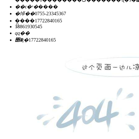
��ϵ�ˣ�
����
�绰��
0755-23345367
�ֻ���
17722840165
18861930545
qq��
΢�ţ�
17722840165