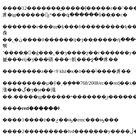
����12�������̼�����̵ĵ�ַ����ϵ��ʽ�
豸�ϣ������豸̫сʱ���գ������û��ֲ��с�
�������е���щ�ķ���δ���������ķ�
쵽
��˾�ڽ����δ������ĳ�ʒ��֤�����դ����ھͱ��
뿪
ʼ����ָ��ǵ���˾��ʒ����ƺ��г������
뵽ָ���еĳ�ʒ���磺 ���߹㲥���ջ��豸��
��������ƶ��<9 khz�ĸ�ӧ���ݴ����豸��
���������µ�ŷ�˿�ܾ���768/2008/ec��redָ
涨���ڲ�ʒ�ϻ��渽
��˵�����ϣ������ʶ�������̺ͽ����̵��
����
red������ŀ
����1����ż��ݲ��ԣ�emc���ԣ���
�