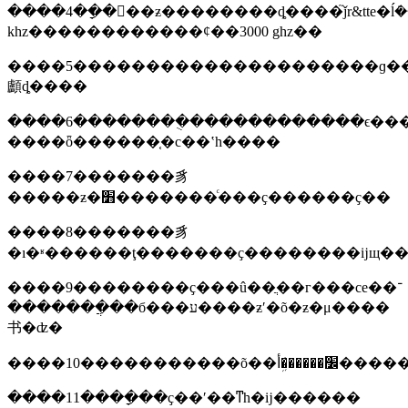
����4��ָ���ƶ��������ȡ����֮ǰr&tte�ĺܿ
khz������������ȼ��3000 ghz��
����5���������������������ɡ��
顱ȡ����
����6��������ֻ������������ϵ���
����ȫ������֤�c��ʽh����
����7�������豸
�����ƶ�׻�������ͨ���ҫ������ҫ��
����8�������豸
����9��������ҫ���û��ֲ��г���ce��־
�������ֲ��б���ע����ƶʹ�õ�ƶ�μ����
书�ʣ�
����10�������
����11����ָ��ҫ��ʹ��ͳһ�ĳ������