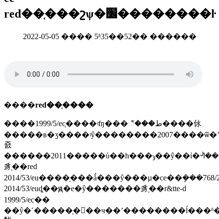
red��֤���շѱ�׼��������ŀ
2022-05-05 ���� 5ʱ35��52�� ������
����
red��֤����
����1999/5/ecָ����ʵʩ���꣬���ط����㲻
�����в�ʒ����ʵŷ��������2007����ѿ�
죬
������2011�����ύ��һ���ݸ��ŷ��ί�ᣬ������2014��5��22�գ�ŷ�˹������°�������
豸ָ��red
2014/53/eu����ָ���ǻ���ŷ���µ�ce��ܾ���768/20
2014/53/euȡ��ԭ�е�ŷ�������豸ָ��r&tte-d
1999/5/ec��
��ŷ�˹�����ָ���ч��ʼ��������ĺ���ʱ