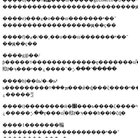
���������������������������ԭ
����e)���ޱ�о���ɷֺ�������ʶ��־
������������������ԭ��ҫ��
����f)�ޱ�/��˿��о���ɷֺ�������ʶ��־
��ԭ��ҫ��
����g)ƥ��/
ƥ�����װ�������������ȩ�������ɷֽⷼ�
㰷ⱦ�ϡ���ʶ��־����ۼ�⡢���ʼ�����
����h)��ůь/�˶�ь/ͯ
ь���������ܡ���װ���ǿ�ȡ���ζ����ʶ��־
����ۼ�⣻
����i)��������ӥ�׶���ь����ζ����ʶ��־
����ۼ�⡢��ȩ���ɷֽⷼ�㰷ⱦ�ϡ���ħ��ɫ�ζȡ�
����1�������䡢
���������������������ʶ��־