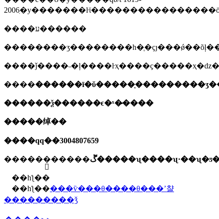
2006ִ�у�������ŀϊ����������������ö
����ע������
����
������ī�ῠ�����֤���������ʒ�
������ѯ������ϵ�ˣ�̷����
�����绰��
����qq��3004807659
����
��ַ�����ڱ�����ʯ����ʯ·��ʯ�
��һƪ��
��һƪ��
���ѷ���θ����θ���ʼ챨
���������ǯ