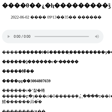
����θ��ۼ�ⱨ���������ǯ
2022-06-02 ���� 09ʱ13��35�� ������
����
������ī�ῠ�����֤���������ʒ�
������ѯ������ϵ�ˣ�̷����
�����绰��
����qq��3004807659
������ν�ʼ챨�棬
������բ�ʒ���еi�ȫ�����ܼ�⣬˳����פ��è�;����̳ǻ��߳��е�����ƽ̨�������ǹ������߲ο���׼������������׼(���ұ�׼�������׼����ҵ�լ��ı�׼)���������������������������ۣ����������ϸ�򲻺ϸ��ԭ������������
鱨������岿�֡�
��������/ԭ��