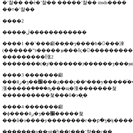
�ʼ챨�� ��è�ʼ챨�� �����ʼ챨�� msds����
��װ�ʼ챨��
����2
�����ڶ������������
����1 ��ʽ���顣��֤��ʒ����һ����淶
(������ˮƽ�����ܡ���ȫҫ�󡢻���������)
���������ĺ涨2
����3 �������顣
���йز�ʒ��׼���д���ҫ��ʱ���у�����ͬ����������֤��ʒ�
涨�����ܺ����ԡ���щ�涨�������쳧
����������쳧���û�э�̡�
����4 �������顣
�ɸ����йز�ʒ��׼�����쳧
���û�э����у��������г��բ�ʒ�ķ���
�������ρ��ҷġ�ͯװ��ŀ���ʼ챨��ҫ��