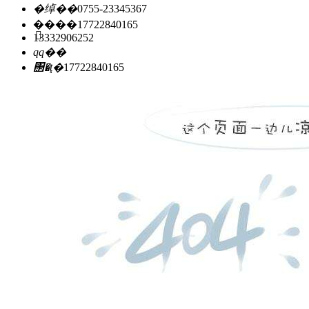
�绰��
0755-23345367
�ֻ���
17722840165
13332906252
qq��
΢�ţ�
17722840165