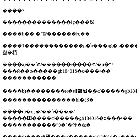
����3
��������������ŀҫ���׼
����һ�� �ʼ챨������ŀҫ��
����1������������ρ�ͯװ���ҷġ�ь����ŀ�ĵ��̣�ÿ��ʒ���������ṩһ���ɵ������������ߵ��ʼ
챨�档
����a)��ůװ/����/������/ͯװ/�и�װ/
���ӣ��ɷֺ�����gb18401ȫ�ס���ʶ��־
�����������
����b)��������ӥ�׶���װ�ࣺ�ɷֺ�����gb18401ȫ�ס���ʶ��־
���������������һɫ�ζȣ�
����c)�ҿӷ�/��ů����/
�����׼����ɷֺ�����gb18401ȫ�ס���ʶ��־
�����������ˮθ�ߴ�仯�ʣ�
����d)���޷�װ���ɷֺ�����gb18401ȫ�ס���ʶ��־