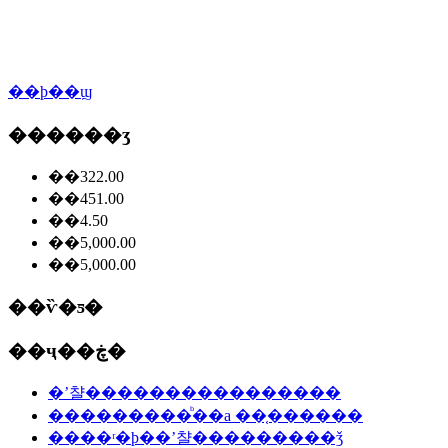
��ϸ��ϣ
������ʒ
��322.00
��451.00
��4.50
��5,000.00
��5,000.00
��ѷ�ƽ�
��ҷ��ڿ�
�ʼ챨����������������
���������ᷨ��a ��֤������
����ʳ�þ��ʼ챨���������ǯ