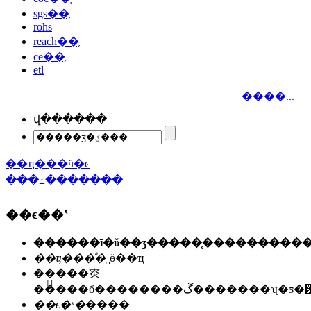
sgs��֤
rohs
reach��֤
ce��֤
etl
����...
վ������
��ҵ���ӵ�ͼ
���߸�������
��ϵ��ʽ
��ҵ���ͣ�
˽ӫ��ҵ
��ַ��
�㶫
�����б��������ڱ�������ʯ
��ϵ�ˣ�
����