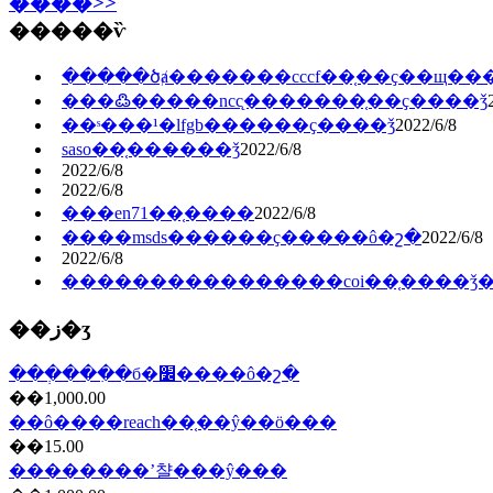
����>>
�����ѷ
�����ծⱥ�������cccf��֤��ҫ��щ��
���߷�����ncc̨�������֤��ҫ����ǯ
��ˢ���¹�lfgb������ҫ����ǯ
2022/6/8
saso��֤���̶���ǯ
2022/6/8
2022/6/8
2022/6/8
���en71��֤����
2022/6/8
����msds������ҫ�����ô�շ�
2022/6/8
2022/6/8
����������������coi��֤����ǯ
��ز�ʒ
���ְ���ִ�б�׼����ô�շ�
��1,000.00
��ô����reach��֤��ŷ��ö���
��15.00
��������ʼ챨���ŷ���