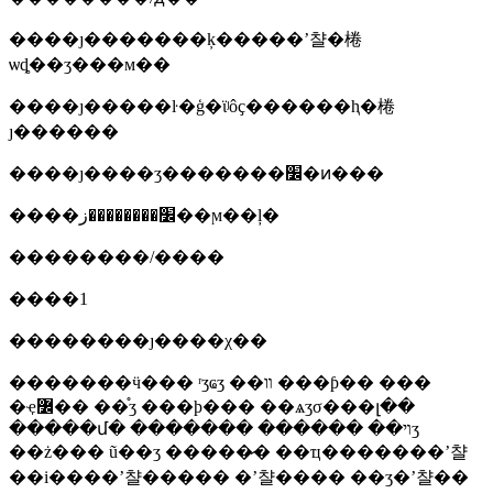
����ȷ�������ķ�����ʼ챨�棬
ѡȡ��ʒ���м��
����ȷ�����ŀ�ģ�ϊʲôҫ������ⱨ�棬
ȷ������
����ȷ����ʒ�������׼�ͷ���
����׼��������ز��ϻ��ļ�
��������/����
����1
��������ȷ����χ��
�������ӵ��� ʳʒҩʒ ��װ ���ƥ�� ���
�ҿ߼�� ��֯ʒ ���ϸ��� ��ѧʒσ���լ��
�����մ� ������� ������ ��ױʒ
��ż��� ũ��ʒ �����̷� ��ҵ�������ʼ챨
��i����ʼ챨����� �ʼ챨���� ��ʒ�ʼ챨��