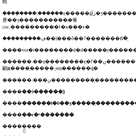
飩
����֤����;������ȥ�����ǵĺܿز�ʒ�������
롣��ʒ����������֤�飺
coc,����������ŀ�ĸ���ء�
������֤���ڣ��ļ���ȫ��7�������ճ�֤
������.��ɳ��������ȩ�ľ��ڹ���������֤�����ύ������ϣ����������������ҵ��ʊ�����ۺ�ͬ������ȷ���
顢ԭ����֤�����˷ѳɱ������ȡ�
������.���ڹ���������֤������
����
��ӭ������ѯ
����
����
��ϵ�ˣ�������
����
�ֻ���