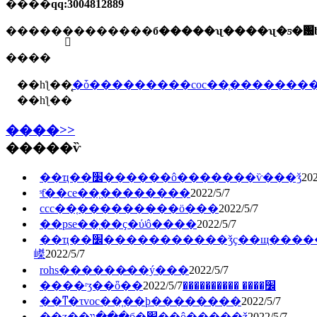
����
qq:3004812889
����
��ַ�������б�����ʯ����ʯ�ƽ�԰b
����
��һƪ��
̨�ȱ���������coc��֤�������
��һƪ��
����>>
�����ѷ
��ҵ��׼������ô�������ѷ���ǯ
202
ˢƭ��ce��֤��������
2022/5/7
ccc��֤�������̷��ö���
2022/5/7
��pse��֤��ҫ�ύʲô����
2022/5/7
��ҵ��׼�����������ǯҫ��щ�����
嵥
2022/5/7
rohs������̷��ý���
2022/5/7
2022/5/7
����ʳʒ��ȫ��׼���� ����������
��ͳ�τvoc��֤��ϸ��������
2022/5/7
��ʒ��װ��ִ�б�׼��ô�����ǯ
2022/5/7