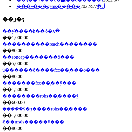
2022/5/7
���»���gems��֤���ڶ�
��ز�ʒ
��ƴ����ⱨ��ʲô�۸�
��1,000.00
����������reach��֤���̷���
��80.00
��soncap��֤���̷��ö���
��5,000.00
ů������ô����fcc��֤���ö���
��80.00
�������fcc��֤��ŷ���
��1,500.00
��������rohs��֤����ǯ
��600.00
���ܼ��ȳ�ʒ����rohs��֤����
��1,000.00
ʲô��msds�����ŷ���
��80.00