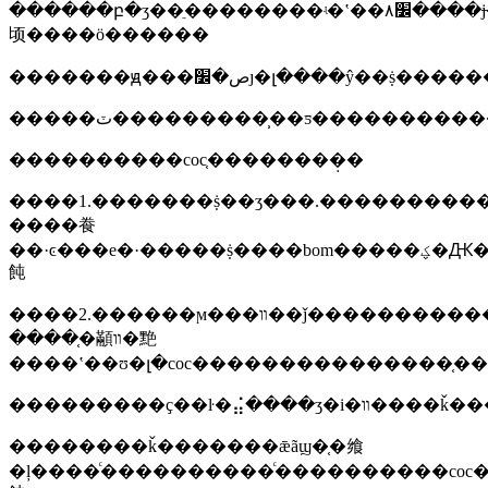
������բ�ʒ��ֵ��������ʵ�ʽ��׼۸����ϳ̶��ṩ���������������wto�����ع���э�
顷����ӧ������
�������ԭ���ص�׼ȷ�լ����ŷ��ṩ�
�����ٽ����������̹�ƽ�������
����������coc֤��������̣�
����1.�������ṩ��ʒ���.���������
����飬
��·ͼ���е�·�����ṩ����bom�����ؼ�Ԫ����֤�
飩
����2.������ϻ���װ��ǰ�������������ύ�����ϣ���ʒ�ĳ��ա���/
����֤�顢װ�䵥
����ʽ��ʊ�լ�coc���������������֤
��������ǩ�������ǣãϣ�֤�飨
�ļ����ͨ����������ͨ����������coc�