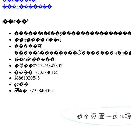
���߸�������
��ϵ��ʽ
��ҵ���ͣ�
˽ӫ��ҵ
��ַ��
�㶫
�����б��������ڱ�������ʯ
��ϵ�ˣ�
����
�绰��
0755-23345367
�ֻ���
17722840165
18861930545
qq��
΢�ţ�
17722840165