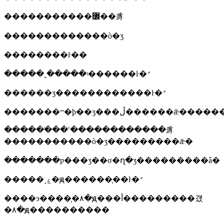
�����������߼��豸
�������������ò�ʒ
��������ŀ��
�����˷���ּ��ʵ������ŀ�꣺
������ʒ������������ŀ�꣺
������ֹ��ʹ������������豸
�����������ò�ʒ���������ǣ�
������ֹ�ƿ���ʒ��σ�ղ�ʒ���������ǡ�
�����˼ۼ�ԭ������֤��ŀ�꣺
����э����֤�۸�ԭ���أ���ֹ������걨
�۸�ԭ����������