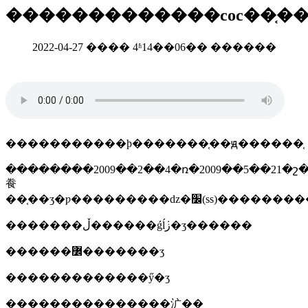
�������������coc��֤�
2022-04-27 ���� 4ʱ14��06�� ������
�����������ϸ�������֤��ԭ������֤
��������2009��2��4�ռ�2009��5��21�շ�����954/1�ż�4113/1���������ڸ��i�����2010��9��1���������ǰ�������׼���ͼ�����֯(sasmo)��ʵʩ��ʒ���
飬
�������ڵ������ǵĺܿز�ʒ������
������߼�������ʒ
�������������ӳ�ʒ
���������������㲿��