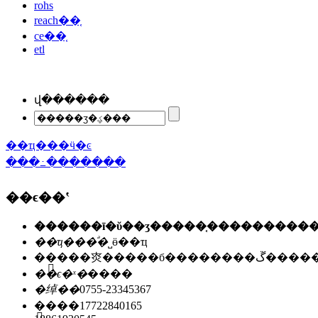
rohs
reach��֤
ce��֤
etl
վ������
��ҵ���ӵ�ͼ
���߸�������
��ϵ��ʽ
��ҵ���ͣ�
˽ӫ��ҵ
��ַ��
�㶫�����б��
��ϵ�ˣ�
����
�绰��
0755-23345367
�ֻ���
17722840165