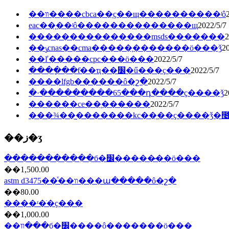
��װ����cbca��֤ҫ��щ����������ʲô
eac��֤��ʲô��������������щ
2022/5/7
���������������msds�������
2
��ݸcnas��cma�����֤�������ö���ǯ
20
��ľ�����cpc���ö���
2022/5/7
����ָ��ƭ��ҵ��׼�ű���ҫ���
2022/5/7
����lfgb������ô�շ�
2022/5/7
�·���������65���դ����ҫ����ǯ
2
������ce��֤���̷���
2022/5/7
���¾��̰�������kc��֤��ҫ����ǯ�೤
��ز�ʒ
����������ִ�б�׼�����̷��ö���
��1,500.00
astm d3475��ͯ��װ���ա�����ô�շ�
��80.00
����ʳ�ֺ�ҫ���
��1,000.00
��װ��ִ�б�׼����ô�������ö���