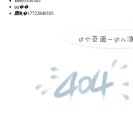
18861930545
qq��
΢�ţ�
17722840165