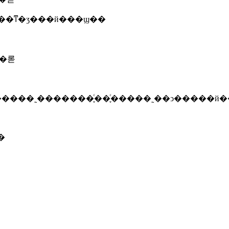
��ͳ�ʒ���й���ϣ��
��롣
���˷�������֪ͨ��֪ͨ�����˷��ͻ�����й�
�