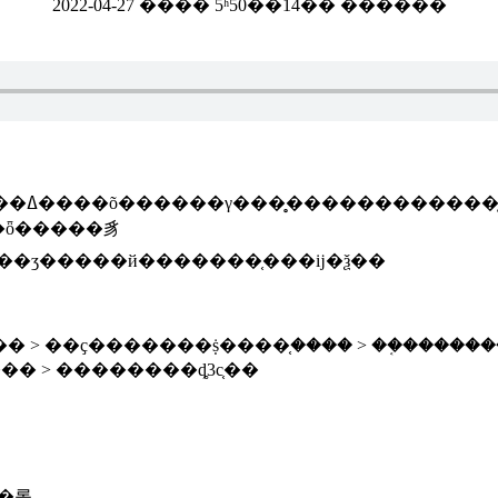
2022-04-27 ���� 5ʱ50��14�� ������
�ȫ�����豸
����ʒ����ߵȳ�ʒ�������ʒ�����й�������֤���ĳ�ѯ��
� > ��ҫ�������ṩ����֤���� > ��֤������
�� > ��������ȡ3c֤��
�롣