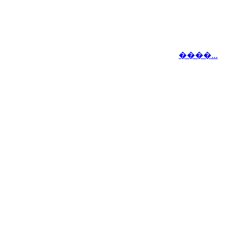
����...