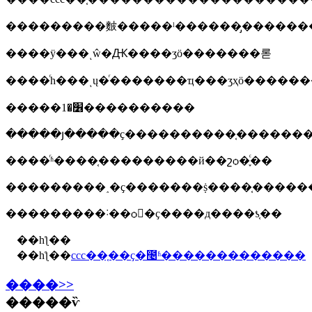
���������麬�����ˡ������̡������
����ÿ���ͺŵ�Ԫ����ʒӧ�������롣
����ͬһ���ͺų�ͬ�������ҵ���ʒҳӧ�����
�����׶�1����������
�����յ�����ҫ����������֤��������
����ͬʱ����֤���������й��շѻ�֪ͨ��
���������˰�ҫ�������ṩ����֤�����
���������˸��ѻ󣬰�ҫ����д����ƾ֤��
��һƪ��
��һƪ��
ccc��֤��ҫ�೤ʱ�������������
����>>
�����ѷ