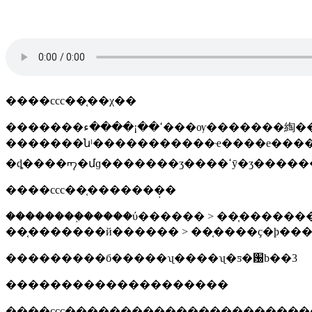
����ccc��֤��χ��
�������ߵ��¡����ء���ѹ�������綯���ߡ����õ������γ���̥������������̥������ƶ�豸����ϣ�豸
�������նˡ�����������ҽ����е���
�ȡ����ᡢ�մɡ���
����ccc��֤�������̣�
��������֤�����ύ������ > ��֤�������
��֤�������й������ > ��֤����ҫ�ϸ���
���������б�����ʯ����ʯ�ƽ�԰b��3
��������������������
����ccc��֤��������������������