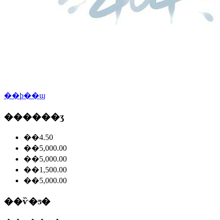
��ϸ��ϣ
������ʒ
��4.50
��5,000.00
��5,000.00
��1,500.00
��5,000.00
��ѷ�ƽ�