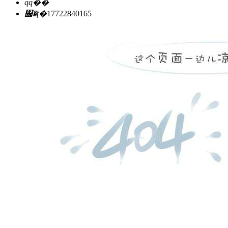
qq��
΢�ţ�
17722840165