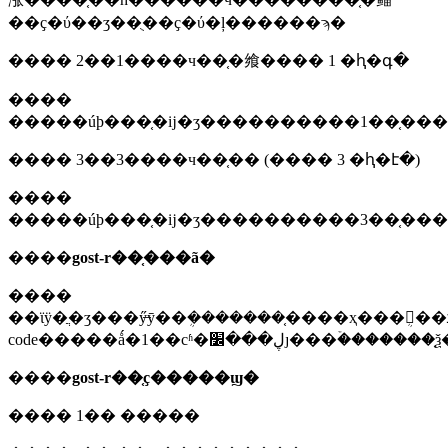
��ҫ�ύ��ʒ��ֻ��ҫ�ύ�ļ������ϡ�
����
2��1����ч��֤�飨���� 1 �ԧ�գ�
����
����
3��3����ч��֤�� (���� 3 �ԧ�է�)
����
����
gost-r��֤���ã�
����
��ϊÿ�ֲ�ʒ���ӳ̶ȳ��ܴ�������֤����ҳ���ܴ󡣸��ݿͻ��ṩ�ļ������ϻͳ�ʒ���������ر���hs
code�����ǻ�1��сʱ�ڸ���
����
gost-r��֤ҫ�����ϣ�
����
1�� �����