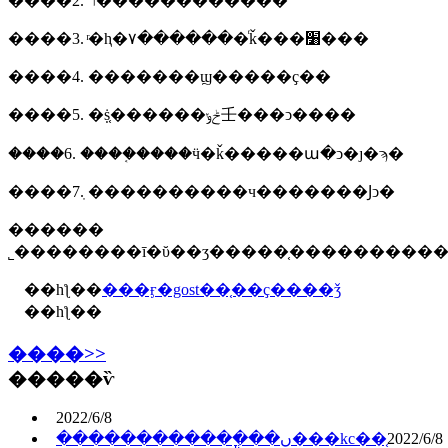
����2. ר������������
����3. ͬ�ⱨ�۷�������ͬǩ���׸���
����4. �������ϣ�����ҫ��
����5. �ṩ֤������ݲݸ壬���ͻ����
����6. ����֤����ӵ�ǩ�����ա�ͻ�ȷ�ϡ�
����7. ֽ����������ч�������Ϳͻ�
������
��һƪ��
���ӻ�gost��֤��ҫ����ǯ
��һƪ��
����>>
�����ѷ
2022/6/8
������������ֳ��ں���kc��֤
2022/6/8