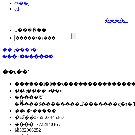
ce��֤
etl
����...
վ������
��ҵ���ӵ�ͼ
���߸�������
��ϵ��ʽ
��ҵ���ͣ�
˽ӫ��ҵ
��ַ��
�㶫
�����б��������ڱ�������ʯ
��ϵ�ˣ�
����
�绰��
0755-23345367
�ֻ���
17722840165
13332906252