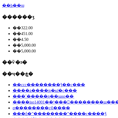
��ϸ��ϣ
������ʒ
��322.00
��451.00
��4.50
��5,000.00
��5,000.00
��ѷ�ƽ�
��ҷ��ڿ�
��ccc��������ǯ��ҫ���
����ȧ����ҵִ�кſ�ҫ���
���ߵ�����ɳ��saso��֤
����iso14001��ʱ���󳧵��������щ��
σ��֤������ҫʲô����
���ô�ˮ��������ˮ����ҫ����ǯ