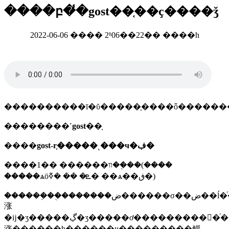
����բ�̾�gost��֤��ҫ����ǯ
2022-06-06 ���� 2ʱ06��22�� ����һ
����������ī�ῠ�����֤����ȫ������
��������˹
gost
��֤
����
gost-r֤�����ͺ���ч�ڣ�
����1�� ������װ��֤��(����
�����ѧӧܧ� �� �ߧ� ��ѧ��ڧ�)
������֤��ֻ�������ض������σ��ض��ĺ�ͬ�
涨
�ĳ�ʒ�����ڲ�ʒ�����ơ���������񡢺�ͬ������˹�ͻ��ȵƚ������ϸ�ĺ
涨����֤��һ������ч��������֤�鲻