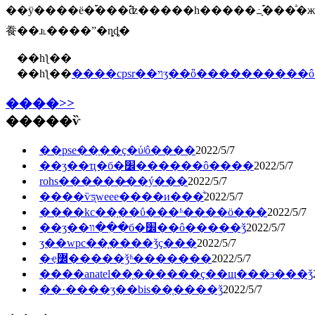
��ӱ����ë�࣬���߱ʣ�����һ�����߸ָ࣬���ͣ�ж��ˮ��ˬ��ˮ��θ��
飬��ɹ˪����ˮ�ȵȡ�
��һƪ��
��һƪ��
����cpsr��ױʒ��ȫ���������
����>>
�����ѷ
��pse��֤��ҫ�ύʲô����
2022/5/7
��ʒ��ҵִ�б�׼������ô����
2022/5/7
rohs������̷��ý���
2022/5/7
����ѷƽ̨weee����и���ͣ
2022/5/7
����kc��֤��ΰ���ʱ����ö���
2022/5/7
��ʒ��װ��ִ�б�׼��ô�����ǯ
2022/5/7
ӡ��wpc��֤����ǯҫ���
2022/5/7
�ҿ߼�����ǯʱ�������
2022/5/7
����anatel��֤������ҫ��щ���϶���ǯ
��·����ӡ��bis��֤����ǯ
2022/5/7