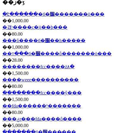
��ز�ʒ
�է������ִ�б�׼�����̷��ö���
��1,000.00
�걨ʳ�ֺ���ҫ�ĳ��ϸ���
��80.00
���ΰ���ִ�б�׼��һ�����
��1,000.00
��װ��ִ�б�׼����ô�������ö���
��28.00
��������fcc��֤��ż۸�
��1,500.00
����weee�������̷���
��80.00
��ָ������fcc��֤��ŷ���
��1,500.00
��fda��֤����ʱ�������
��80.00
���ݲɼ���fda��֤��ô����
��5,000.00
������ִ�б�׼���̷���