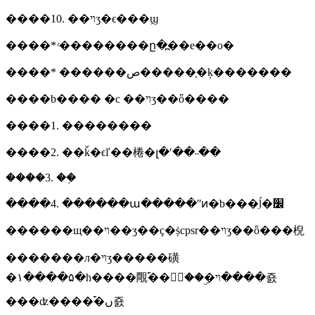
����10. ��ױʒ�ϵ���ϣ
����* ͨ��������ը�߽��е��о�
����* ������ص�����֤�ķ�������
����b���� �c ��ױʒ��ȫ����
����1. ��������
����2. ��ǩ�ϵľ��棬�լ�ʹ��˵��
����3. ��֤
����4. ������ա�����ʺͷ�b���ֵĺ�׼
������щ��ױ��ʒ��ҫ�ṩcpsr��ױʒ��ȫ���棿
�������л�ױʒ�����磺
�۱����۵�һ����覸࣬��ױ�ۣ��۷ۣ����죬
���ʣ����࣬�ں죬