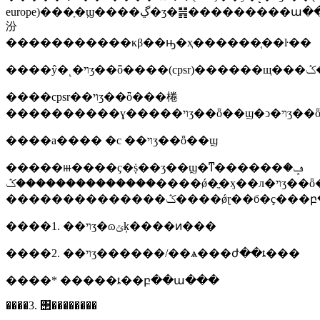
europe)���ָ�ϣ����ڲ�ʒ�䷽���������ա�����(΢������������ؽ������ȶ��ժͱ�װ���ϵĳ���)���е���˺����������
汾
�����������κβ��ԣ�ҳ������֤��ŀ��
����ŷ�˻�ױʒ��ȫ
����cpsr��ױʒ��ȫ���棬
����������ɣ�
����a���� �c ��ױʒ��ȫ��ϣ
�����ⲿ����ҫ�ṩ��ʒ��ϣ�ͳ������ݡ�
��������������ݣ����ǿ�ֱ�ӽ��л�ױʒ��ȫ������
����1. ��ױʒ�ɷݵķ����ͷ���
����2. ��ױʒ������/��ѧ���ժ��ȶ���
����* �����ȶ��բ��ա���
����3. ΢��������