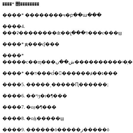
����* ΢��������
����* ��������ч�բ��ա���
����4.
���ʡ��������ʣ��լ���װ���ϵ���ϣ
����* ԭ���ϵĵ���
����*
�����ϲ��ɱ���ش��ں����������ʵ�
����* ��װ���ϵĺ�񣬰������ⱥ��ȶ���
����5. �����ͺ�����Ԥ������;
����6. ��ױʒ�ı�¶���
����7. �ɷֵı�¶���
����8. �ɷֵķ�����ϣ
����9. ������ӧ�����ز�����ӧ