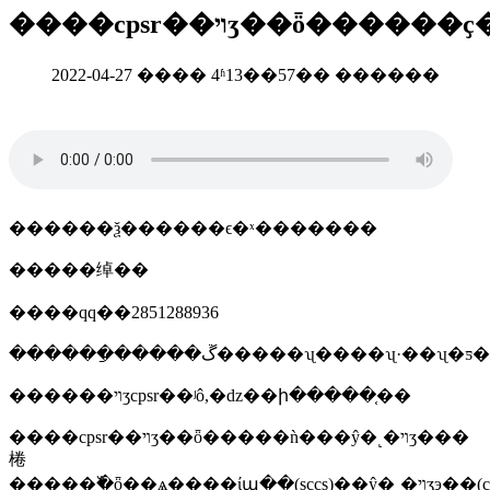
����cpsr��ױʒ��ȫ�����
2022-04-27 ���� 4ʱ13��57�� ������
������ѯ������ϵ�ˣ�������
�����绰��
����qq��2851288936
������ַ�����ڱ�����ʯ����ʯ·��ʯ
������ױʒcpsr��ʲô,�ǳ��ի�����֤��
����cpsr��ױʒ��ȫ�����ǹ���ŷ�˻�ױʒ���
棬
�����߰�ȫ��ѧ����ίա��(sccs)��ŷ�˻�ױʒэ��(cosmetics