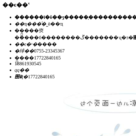
��ϵ��ʽ
��ҵ���ͣ�
˽ӫ��ҵ
��ַ��
�㶫
�����б��������ڱ�������ʯ
��ϵ�ˣ�
����
�绰��
0755-23345367
�ֻ���
17722840165
18861930545
qq��
΢�ţ�
17722840165