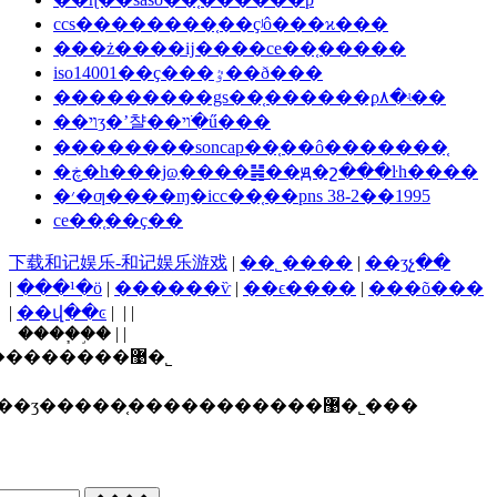
ccs��������֤��ҫʲô���ϰ���
���ż����ĳ����ce��֤�����
iso14001��ҫ���ٷ��ð���
���������gs��֤������ϼ۸�ʵ��
��ױʒ�ʼ챨��ױ�ֺű���
��������soncap��֤��ô�������֤
�ڿ�һ���ϳɷַ����䷽��ԭ�շ���ŀһ����
�׳�ƣ����ɱ�icc��֤��pns 38-2��1995
ce��֤��ҫ��
下载和记娱乐-和记娱乐游戏
|
��˾����
|
��ʒչ��
|
���¹�ӧ
|
������ѷ
|
��ϵ����
|
���õ���
|
��վ��ͼ
| | |
����֧�֣� | |
������ī�ῠ��ʒ�����֤�����������޹�˾
ʒ�����֤�����������޹�˾���