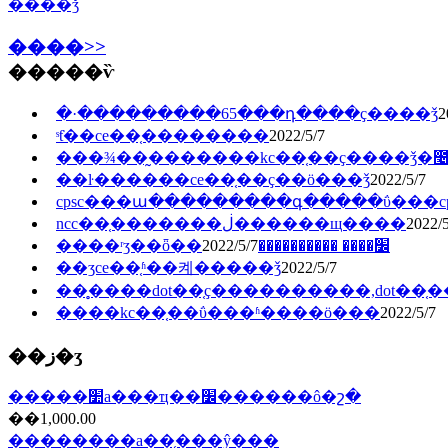
����ǯ
����>>
�����ѷ
�·���������65���դ����ҫ����ǯ
2
ˢƭ��ce��֤��������
2022/5/7
���¾��̰�������kc��֤��ҫ����ǯ�೤
��ŀ������ce��֤��ҫ��ö���ǯ
2022/5/7
cpsc���ա���������գ�����ΰ���cps
ncc��֤�������ڶ������щ����
2022/5
2022/5/7
����ʳʒ��ȫ��׼���� ����������
��ʒce��֤ʱ��켸�����ǯ
2022/5/7
��̥����dot��֤ҫ����������,dot��
����kc��֤��ΰ���ʱ����ö���
2022/5/7
��ز�ʒ
�����׺а���ҵ��׼������ô�շ�
��1,000.00
��������a��֤���ŷ���