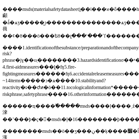
����msds(materialsafetydatasheet)ֱ��ϊ���ϰ�
顣
�ǻ�ѧʒ�����̺ͽ���������������ѧʒ��
㣬
����1.identificationofthesubstance/preparationandofthecompa
risk?
phrase�ϳɣ��ɷַ��������3.hazardsidentificationσ��
4.first-aidmeasures���ȴ�ʩ5.fire-
fightingmeasures������ʩ6.accidentalreleasemeasures���¹
~14items�����ͻ�ѧ����10.stabilityand?
reactivity�ȶ��ժͷ�ӧ��11.tocologicalinformation*������
riskphrase,safetyphrase����16.otherinformation�����
������ҵ����߱�����msds����ļ����˲ź
淶
��ʽ���ϸ�ҫ�󣬶�msds�ļ�16��������ϸ��
��������msds��ӧ��ʒ���ڹ��ķ����׼�ĺ
涨