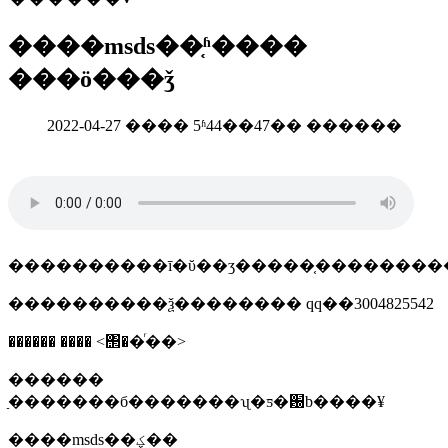
����msds��֤ʱ����
���ö���ǯ
2022-04-27 ���� 5ʱ44��47�� ������
����������ѯ�������� qq��3004825542
������ ���� <΢��ͬ��>
������
ַ�������б�������ʯ�ƽ�԰b����¥
����msds��ؼ��