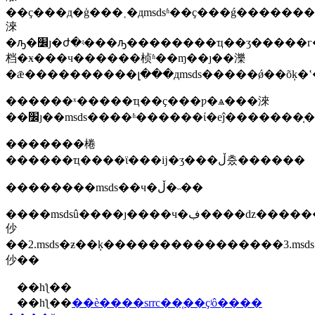
��ҫ���д�ģ���˱�дmsdsʱ��ҫ���ǵ�����������ŷ�޸��������������ݣ������������ݣ��ի�ѧ��ʒ�����ķ��ɷ���ҫ��ĳ�ͬ����щ���������˶�msds��дҫ��ĳ�һ�¡���ҳ��������ҵ�լ���дmsds����ѵ�֮һ���ҳ�˵msds��д�˲��ڹ��ڵ��ѷ�������ÿ����д��աҳ��������ϥ�����ڹ����ɺ͹���ͨ�ù����ר�ң�����ҳ����ÿ����д�߶����ҵ���ʹ��ȫ���է��ɼ������ݿ⡣�������������լ�����ms
淶
�ԡ�׼ȷ�ժ�ʵ���ԡ��������ҵ��ʒ�����г������µĺ��һ����ʱ��msds��д��ա��ҫ��ȥ�о��ͷ���������һ�������ڻ�ѧʒ��ȫ�����ķ��ɷ��
档�ӿ���ч������桢ʱ��ɱ��ȷ��濼
�ǣ����������լ���дmsds�����ǿ��õķ�
������ˣ�����ҵ��ҫ���ƿ�ѧ���淶
�������棬
������ҵ����ϊ���ĳ�ʒ���ڵ춨������
��������msds��ч�ڵ�˵��
����msdsû����ȷ����ч�ڣ����ǳ����������������ҫ�������ϣ���и��£�1.msds��եĳ�ʒ�ĳɷַ����
仯
��2.msds�ƶ��ķ����������������3.m
仯��
��һƪ��
��һƪ��
��è����srrc��֤��ҫʲô����