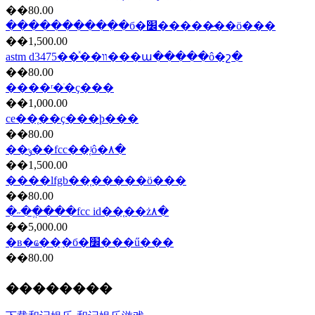
��80.00
����������ִ�б�׼�����̷��ö���
��1,500.00
astm d3475��ͯ��װ���ա�����ô�շ�
��80.00
����ʳ�ֺ�ҫ���
��1,000.00
ce��֤��ҫ���ϸ���
��80.00
��ݸ��fcc��֤ʲô�۸�
��1,500.00
����lfgb��֤���̷��ö���
��80.00
�˶��ֱ���fcc id��֤��ż۸�
��5,000.00
�в�ҩ��ִ�б�׼���ű���
��80.00
��������