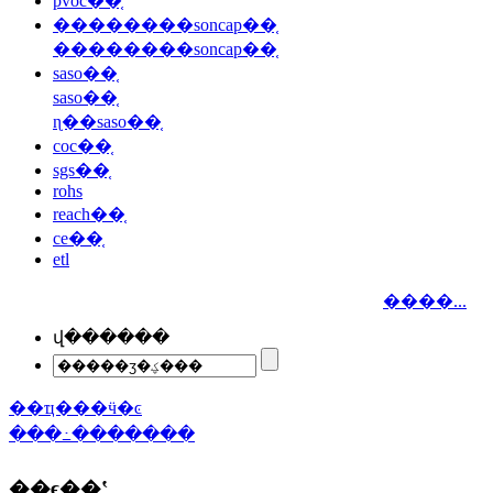
pvoc��֤
��������soncap��֤
��������soncap��֤
saso��֤
saso��֤
ɳ��saso��֤
coc��֤
sgs��֤
rohs
reach��֤
ce��֤
etl
����...
վ������
��ҵ���ӵ�ͼ
���߸�������
��ϵ��ʽ