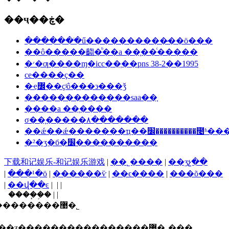
��ҷ��ڿ�
�������ֺű����������̷��ö���
��ô�����齺�ᷨ��a ��֤��ͨ�����
�׳�ƣ����ɱ�icc��֤��pns 38-2��1995
ce��֤��ҫ��
�ҿ߼��ҫʲô���϶���ǯ
�������������saa��֤
����a ��֤����
σ��֤�����۸�������
��ǽ��ǽ�������ҵ��׼��������
�²�ʒִ�б�׼����������
下载和记娱乐-和记娱乐游戏
|
��˾����
|
��ʒչ��
|
���¹�ӧ
|
������ѷ
|
��ϵ����
|
���õ���
|
��վ��ͼ
| | |
����֧�֣� | |
������ī�ῠ��ʒ�����֤�����������޹�˾
ʒ�����֤�����������޹�˾���