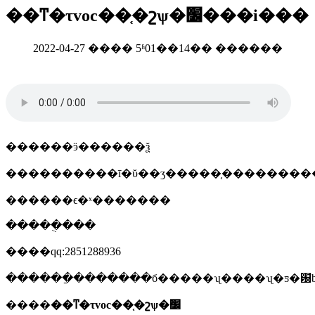
��ͳ�τvoc��֤�շѱ�׼���i���
2022-04-27 ���� 5ʱ01��14�� ������
������ӭ������ѯ
������ϵ�ˣ�������
�����ֻ���
����qq:2851288936
������ַ�������б�����ʯ����ʯ�ƽ�԰b
����
��ͳ�τ
voc��֤�շѱ�׼