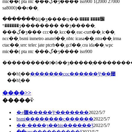
mic��( pta ntc ���ڲ�ʒ���� iso900 1(2000 27000
sa8000)��ϵ��֤
�������۵ĳ�ʒ����ҵ��׼���� ����/
������ױʒ�������� ��ʒ�����֤
���ڲ�ʒ��� ccc��֤ kcc��֤ eac-curt��֤ ic��֤
ncc��֤ bsmi inmetro anatel��֤ nbtc icasa��֤ ntra��֤ irma
ctac��֤ srrc telec jate ptcrb��֤ gcf��֤ cra ida��֤ wpc
mic��( pta ntc ���ڲ�ʒ���� iso900
��һƪ��
�������coc��֤����ǯʱ��೤
��һƪ��
����>>
�����ѷ
�ҿ߼�����ǯʱ�������
2022/5/7
bsmi��֤������ҫ������
2022/5/7
��·����ӡ��bis��֤����ǯ
2022/5/7
�ֻ�srrc��֤��������ǯ
2022/5/7