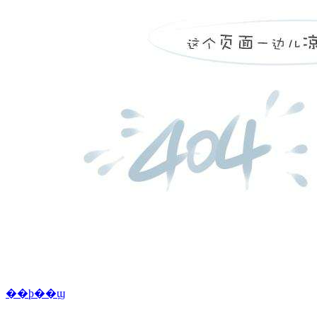
��ϸ��ϣ