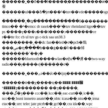
������˾��ȫ��ܶ�ĺ�����֤���������ͷ�����ʵ�
飬
������˾�գ������������š���������ݡ����š��ķ���ӫ����õ�����ͻ��ͺ���������֧�֣�ŀǰ��˾�ѷ�ʵ���ҽ�����чϵͳ�ĺ�������������
timco�� �¹�emcc dr rasek���¹�tuv rheinland lqps��tuv
ps ����ȩ���ɹ���ϊ����ͻ�������ce
r��tte fcc cb ul tuv gs c-tick saa un38.3
����֤����˾��dc fan��led�ơ�pcb�塢
���ص�դ����ħ���ġ��ֻ�ͨѷ���绰
�������ߵ��¡�
������bluetooth����wlan�ͷխ��豸��two-way
radio���ȷ����еļ������ơ�
������ӫ��χ����ҵ��׼���� ����/
������ױʒ�������� ��ʒ�����֤
���ڲ�ʒ��� ccc��֤ kcc��֤ eac-curt��֤ ic��֤
ncc��֤ bsmi inmetro anatel��֤ nbtc icasa��֤ ntra��֤ irma
ctac��֤ srrc telec jate ptcrb��֤ gcf��֤ cra ida��֤ wpc