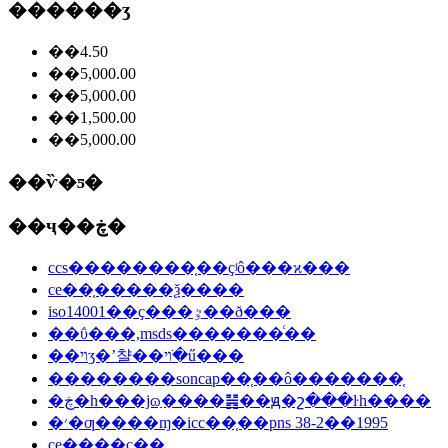
������ʒ
��4.50
��5,000.00
��5,000.00
��1,500.00
��5,000.00
��ѷ�ƽ�
��ҷ��ڿ�
ccs��������֤��ҫʲô���ϰ���
ce��֤�����ѯ����
iso14001��ҫ���ٷ��ð���
��ΰ���,msds�������ͨ��
��ױʒ�ʼ챨��ױ�ֺű���
��������soncap��֤��ô�������֤
�ڿ�һ���ϳɷַ����䷽��ԭ�շ���ŀһ����
�׳�ƣ����ɱ�icc��֤��pns 38-2��1995
ce��֤��ҫ��