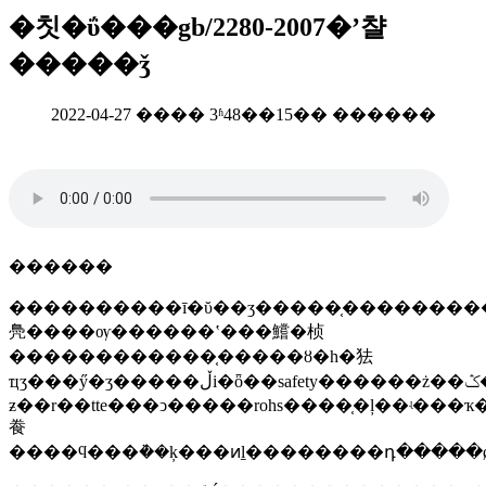
�칫�ΰ���gb/2280-2007�ʼ챨
�����ǯ
2022-04-27 ���� 3ʱ48��15�� ������
������
����������ī�ῠ��ʒ�����֤�����������޹�˾��һ��ר�ŵ��²�ʒ��׼������������ʒ����ױʒ��ҽ����е����ͨʳʒ������ʳʒ��������ʒ����������������ڱ��������߲�ʒ����srrc��ccc��cta��֤�͹��ʼ����֤;������ʒ�����֤��
鳧����ѹ������ʽ���鱨�桢
������������֤�����ȣ�һ�㹤
ҵʒ���ӳ�ʒ�����ڵi�ȫ��safety������ż��ݣ�emc������
ƶ��r��tte���ͻ�����rohs����֤�ļ��ʵ���ҡ
飬