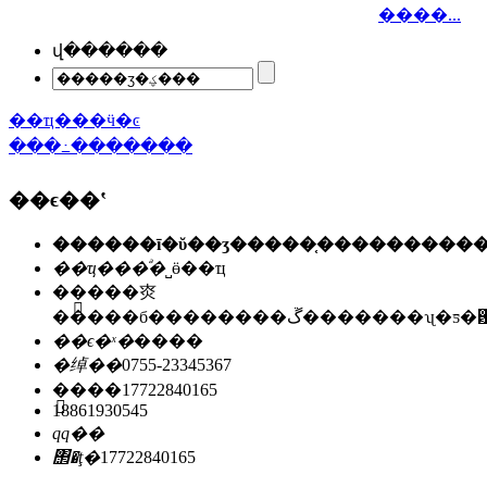
����...
վ������
��ҵ���ӵ�ͼ
���߸�������
��ϵ��ʽ
��ҵ���ͣ�
˽ӫ��ҵ
��ַ��
�㶫
�����б��������ڱ�������ʯ
��ϵ�ˣ�
����
�绰��
0755-23345367
�ֻ���
17722840165
18861930545
qq��
΢�ţ�
17722840165