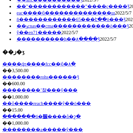
��ˮ������������ˮ����ҫ����ǯ
2
eac��֤��ʲô��������������щ
2022/5/7
ñ������������65���է��ö���ǯ
202
��ݸcnas��cma�����֤�������ö���ǯ
20
ŷ��en71�����֤
2022/5/7
����������ⱨ��۸����ǯ
2022/5/7
��ز�ʒ
����ȡʊ����fcc��֤ʲô�۸�
��3,500.00
��������rohs��֤����ǯ
��600.00
��������ʼ챨���ŷ���
��1,000.00
��ô����reach��֤��ŷ��ö���
��15.00
���ְ���ִ�б�׼����ô�շ�
��1,000.00
��������a��֤���ŷ���