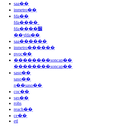
saa��֤
inmetro��֤
fda��֤
fda��֤��˾
fda��֤��׼
��ʒfda��֤
saa������֤
inmetro��֤����
pvoc��֤
��������soncap��֤
��������soncap��֤
saso��֤
saso��֤
ɳ��saso��֤
coc��֤
sgs��֤
rohs
reach��֤
ce��֤
etl