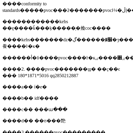
����conformity to
������������kebs
��ȩ����ǩ���ķ�����֤�飨coc����
����kebs�������ǳ�׼�֣������ڲ�ʒ���ڿ����������pvoc֤�
飬����ŀ�ĸ�
������أ�δ��
����2. ����pvoc�������ϣ� ��ҫ��ϵ
��� 180*1871*5016 qq2850212887
����a�� ί�е�
����b�� idf����
����c�� ���ա���
����d�� ��ʊ���䵥
����3.������pvoc֤��������̣�