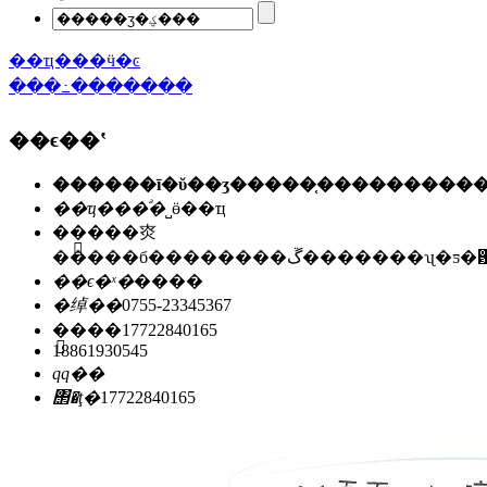
��ҵ���ӵ�ͼ
���߸�������
��ϵ��ʽ
��ҵ���ͣ�
˽ӫ��ҵ
��ַ��
�㶫
�����б��������ڱ�������ʯ
��ϵ�ˣ�
����
�绰��
0755-23345367
�ֻ���
17722840165
18861930545
qq��
΢�ţ�
17722840165