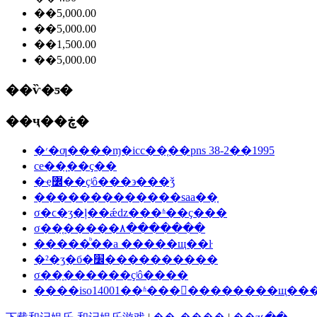
��5,000.00
��5,000.00
��1,500.00
��5,000.00
��ѷ�ƽ�
��ҷ��ڿ�
�׳�ƣ����ɱ�icc��֤��pns 38-2��1995
ce��֤��ҫ��
�ҿ߼��ҫʲô���϶���ǯ
�������������saa��֤
σ�ϲ�ʒ�ļ��ǽǳ���ʱ��ҫ���
σ��֤�����۸�������
�����ᷨ��a �����щ��ŀ
�²�ʒִ�б�׼����������
σ��֤������ҫʲô����
����iso14001��ʱ���󳧵��������щ��