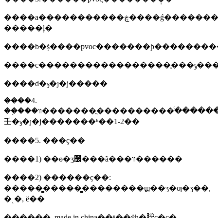
����a�����������ڿ����ǵ�������idf
�����ļ�
����b�ṩ����pvoc�������ϸ��������
����d�ݸ�ȷ�ϳ�����
����4.
��֤���ڣ��������ͨ���������ֳ�������װ�󣬳��ݸ
壬�ݸ�ȷ�ϳ�������ʱ��1-2��
����5. ���ҫ��
����1) ��ѳ�ʒ׼���ã���װ������
����2) ������ҫ��:
�����̻�����̻��������ϣ��ʒ�ƣ�ʒ��,
�ͺ�, ë��
������, made in china��ʶ��ÿһ�䶼ҫ�с�