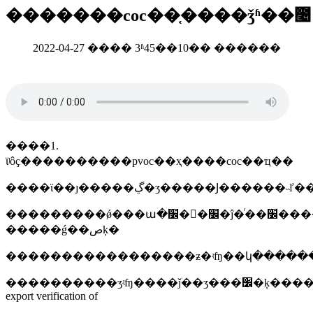
�������coc��֤����ǯʱ��೤
2022-04-27 ���� 3ʱ45��10�� ������
����1.
ϊʲôҫ����������pvoc��ҳ����coc��ҵ��
����ϊ��ȷ�����ڲ�ʒ�����Ϳ
���������ǿ���ա�׼�򾭺�׼�ĵ�ͬ��׼�������ǳ�׼�֣�kebs-
�����ǵ��صķ�
����������ʒʵʩ����ǰ��ʒ���׼�ķ�������֤��pre-
export verification of