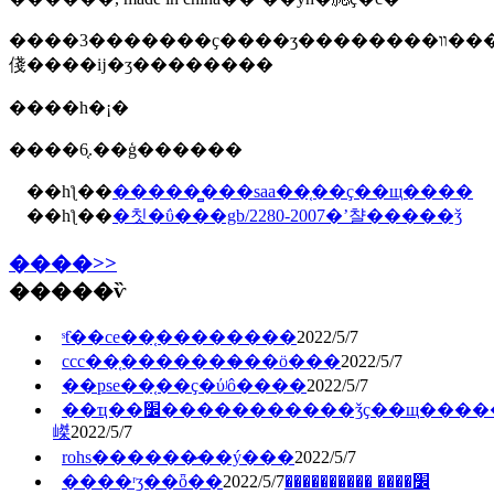
����3�������ҫ����ʒ��������װ������ϣ������򿪼��
俴����ĳ�ʒ��������
����һ�¡�
����6.֤��ģ������
��һƪ��
�����̻���saa��֤��ҫ��щ����
��һƪ��
�칫�ΰ���gb/2280-2007�ʼ챨�����ǯ
����>>
�����ѷ
ˢƭ��ce��֤��������
2022/5/7
ccc��֤�������̷��ö���
2022/5/7
��pse��֤��ҫ�ύʲô����
2022/5/7
��ҵ��׼�����������ǯҫ��щ�����
嵥
2022/5/7
rohs������̷��ý���
2022/5/7
2022/5/7
����ʳʒ��ȫ��׼���� ����������