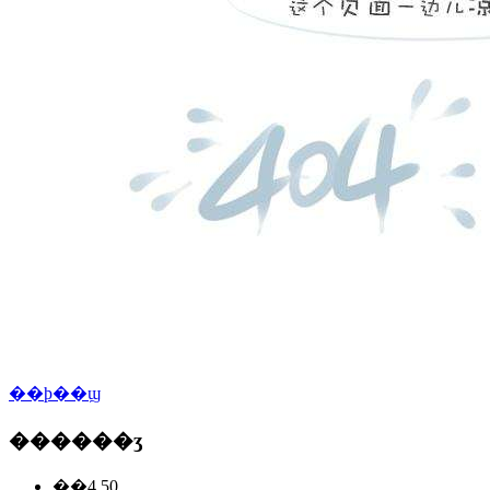
��ϸ��ϣ
������ʒ
��4.50