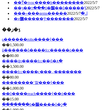
��ͳ�τvoc��֤��ϸ��������
2022/5/7
��ʒ��װ��ִ�б�׼��ô�����ǯ
2022/5/7
2022/5/7
���»���gems��֤���ڶ�
�ҿ߼�����ǯʱ�������
2022/5/7
��ز�ʒ
ɢ������rohs��֤��ŷ���
��1,500.00
ů������ô����fcc��֤���ö���
��80.00
����ȡʊ����fcc��֤ʲô�۸�
��3,500.00
����fcc��֤��ҫ���ٸ�������
��80.00
��������ʼ챨���ŷ���
��1,000.00
��ô����reach��֤��ŷ��ö���
��15.00
���ְ���ִ�б�׼����ô�շ�
��1,000.00