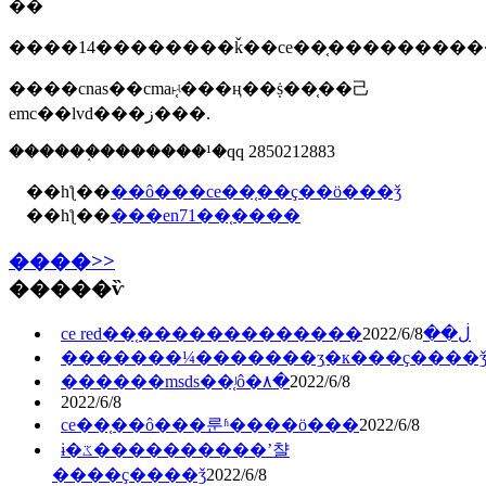
��
����cnas��cma˫֤ʵ���ң��ṩ��֤��⼰
emc��lvd���ز���.
������֤�������¹�qq 2850212883
��һƪ��
��ô���ce��֤��ҫ��ö���ǯ
��һƪ��
���en71��֤����
����>>
�����ѷ
2022/6/8
ce red��֤�������������ڶ��
�������¼�������ʒִ�к���ҫ����
������msds��֤ʲô�۸�
2022/6/8
2022/6/8
ce��֤��ô���룬ʱ����ö���
2022/6/8
ɨ�ػ����������ʼ챨
����ҫ����ǯ
2022/6/8