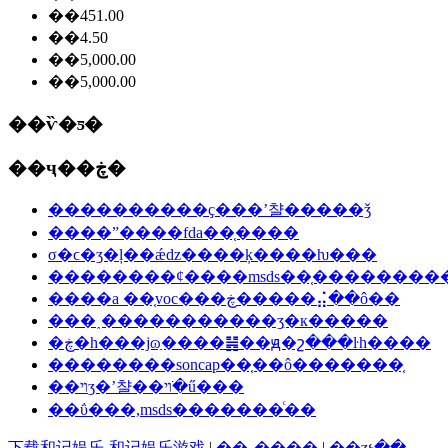
��451.00
��4.50
��5,000.00
��5,000.00
��ѷ�ƽ�
��ҷ��ڿ�
����������ҫ���ʼ챨�����ǯ
����ˮ����fda��֤����
σ�ϲ�ʒ�ļ��ǽǳ����ķ����ƕ���
��������ȼ����msds��֤�������
����a ��֤voc���ڿ�����⣬��ô��
���˰�����������ʒִ�к�����
�ڿ�һ���ϳɷַ����䷽��ԭ�շ���ŀһ����
��������soncap��֤��ô�������֤
��ױʒ�ʼ챨��ױ�ֺű���
��ΰ���,msds�������ͨ��
下载和记娱乐-和记娱乐游戏
|
��˾����
|
��ʒչ��