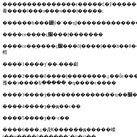
���������������ϵ�����£�ŷ��ָ����
飬����ϊ���з���ч���ļ���֤��;
������һ���⵽ŷ�˹��ҵĵ�������֤�����
����ce��֤��ҫ׼���ļ�������
����ce��֤����ҫ׼���õļ����ļ���һ��8���
棺
����1����ʒʹ��˵���顣
����2����ȫ����ļ��������ؼ��ṹͼ�����ܷ�ӳ������
롢��϶����ե�����ͺ�ȵ����ͼ����
����3��
����4����ʒ��ԭ��ͼ��
����5����ʒ��·ͼ��
����6���ؼ�Ԫ������ԭ�����嵥
(��ѡ����ŷ����֤��־�ĳ�ʒ)��