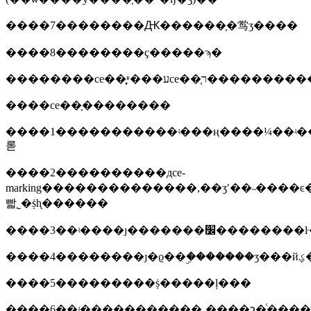
����7��������Ԫ������֤�鸴ӡ����
����8��������ҫ�����ϡ�
����ce��֤��������
����1�����������ʵ���ң����¼��ʵ
롣
����2����������дce-
marking��������������,��ʒʹ��˵����
빫˾�ṩһ̨������
����3��ʵ����ȷ�������׼�
�
����5���������ṩ�����ļ���
����6��ʵ�����������˷����շ�֪ͨ������