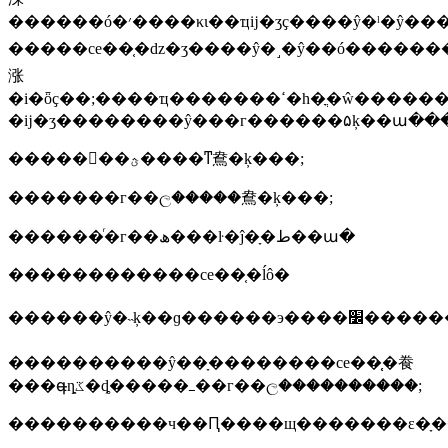
������ó�׳����κι��ҵĳ�ʒҫ����ŷ�ˡ�ŷ������ó�����������ce��֤���ڲ�ʒ�ϼ���ce��־
�����ce��֤�ǳ�ʒ����ŷ�˼�ŷ��ó������������
涨
�i�ȫҫ��;����ҵ�������ߵ�һ�ֳ�ŵ�������������߶բ�ʒ�����γ̶�;����ce��־
�ĳ�ʒ��������ŷ���г������۵ķ��ա��
�����񱻺��ؿ����ͳ鴦�ķ���;
�������г��ල�����鴦�ķ���;
������ͬ�г��ھ���ŀ�ĵ�ָ�ط��ա�
������������ce��֤�ĺô�
����������ŷ��ָ��������ce��֤֤�飬
���գ̶ȵػ�ȡ�����ߺ��г��ල����������;
����������ч��Ԥ����щ�������ε�ָ�