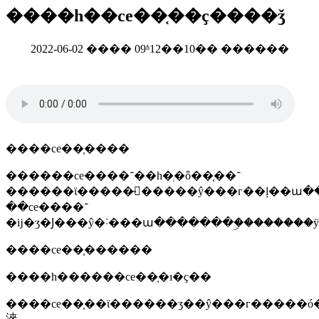
����һ��ce��֤��ҫ����ǯ
2022-06-02 ���� 09ʱ12��10�� ������
����ce��֤����
������ce����־��һ�ְ�ȫ��֤��־
������ϊ�����̴򿪲�����ŷ���г��ļ��ա
��ce����־
����ce��֤������
����һ������ce��֤�ı�ҫ��
����ce��֤��ϊ������ʒ��ŷ���г�����ó
淶