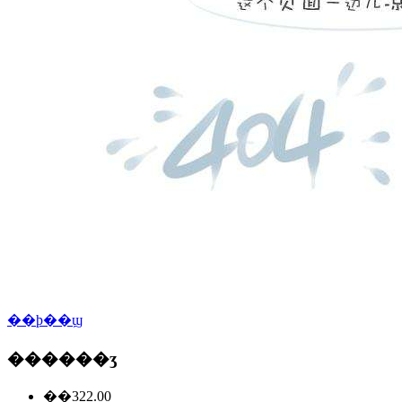
��ϸ��ϣ
������ʒ
��322.00