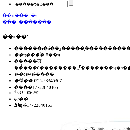
��ҵ���ӵ�ͼ
���߸�������
��ϵ��ʽ
��ҵ���ͣ�
˽ӫ��ҵ
��ַ��
�㶫
�����б��������ڱ�������ʯ
��ϵ�ˣ�
����
�绰��
0755-23345367
�ֻ���
17722840165
13332906252
qq��
΢�ţ�
17722840165