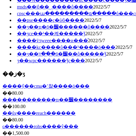
���¾��̰�������kc��֤��ҫ����ǯ�೤
msds��ʲô��˼ ����ô����
2022/5/7
cpsc���ա���������գ�����ΰ���cps
��pse��֤��ҫ�ύʲô����
2022/5/7
��ʒ��ҵִ�б�׼������ô����
2022/5/7
��ʒce��֤ʱ��켸�����ǯ
2022/5/7
����ѷƽ̨weee����и���ͣ
2022/5/7
����kc��֤��ΰ���ʱ����ö���
2022/5/7
��ʒ��װ��ִ�б�׼��ô�����ǯ
2022/5/7
ӡ��wpc��֤����ǯҫ���
2022/5/7
��ز�ʒ
����ӳ��cma�ʼ챨����ö���
��80.00
�����������ҵ��׼��������
��100.00
��ůχ����reach��֤����
��80.00
ɢ������rohs��֤��ŷ���
��1,500.00