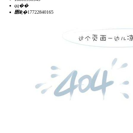
qq��
΢�ţ�
17722840165