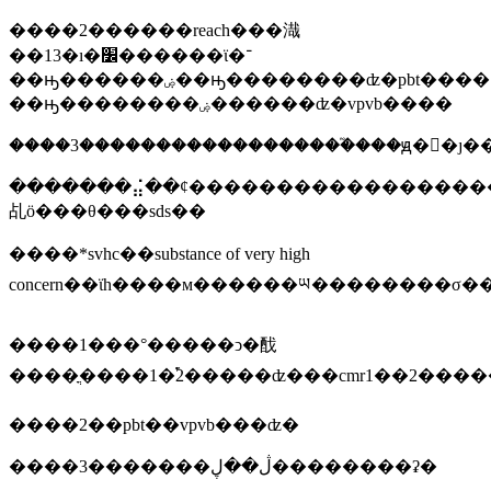
����2������reach���渽
��13�ı�׼������ϊ�־
��ԣ������ۻ��ԣ��������ʣ�pbt����߳־
��ԣ��������ۻ������ʣ�vpvb����
����3������������������֮���ԭ�򣬱�ȷ��ϊ
�������⣬��ȼ���������������������ڽ���������ҫ���ṩ������ͬ��ҵ�����ʷ����ǩ�����ϸ�ʱ�
乩ӧ���θ���sds��
����*svhc��substance of very high
����1���°�����ͻ�䣬
����ֳ����1�࣬2�����ʣ���cmr1��2���
����2��pbt��vpvb���ʣ�
����3�������ڷ��ڸ��������ʡ�