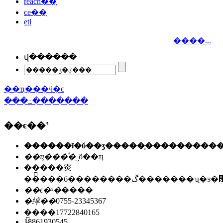
reach��֤
ce��֤
etl
����...
վ������
��ҵ���ӵ�ͼ
���߸�������
��ϵ��ʽ
��ҵ���ͣ�
˽ӫ��ҵ
��ַ��
�㶫
�����б��������ڱ�������ʯ
��ϵ�ˣ�
����
�绰��
0755-23345367
�ֻ���
17722840165
18861930545