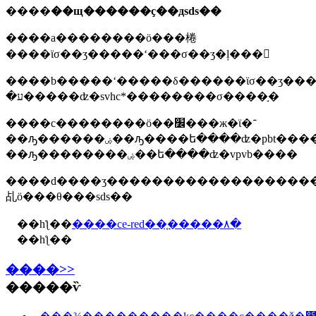
����
��щ������ҫ��дsds��
����a��������ӧ���棬
����ϊσ��ʒ�����ʻ���σ��ʒ�ļ���
����b�����ʻ�����δ������ϊσ��ʒ��
�ע�����ʣ�svhc*��������σ����֣�
����c��������ӧ��׼���ж�ϊ�־
��ԡ������ۻ��ԡ����ե����ʣ�pbt����߳־
��ԡ��������ۻ��ե����ʣ�vpvb����
����d����ʒ���������������������
乩ӧ���θ���sds��
��һƪ��
����ce-red��֤�����۸�
��һƪ��
����>>
�����ѷ