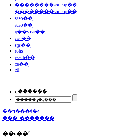
��������soncap��֤
��������soncap��֤
saso��֤
saso��֤
ɳ��saso��֤
coc��֤
sgs��֤
rohs
reach��֤
ce��֤
etl
վ������
��ҵ���ӵ�ͼ
���߸�������
��ϵ��ʽ