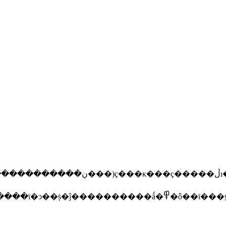
���ҫ��һ�����صĵ��������ܹ�������fda
���������й����ǵĳ�