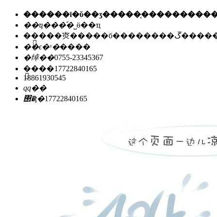
��ҵ���ͣ�
˽ӫ��ҵ
��ַ��
�㶫�����б��
��ϵ�ˣ�
����
�绰��
0755-23345367
�ֻ���
17722840165
18861930545
qq��
΢�ţ�
17722840165