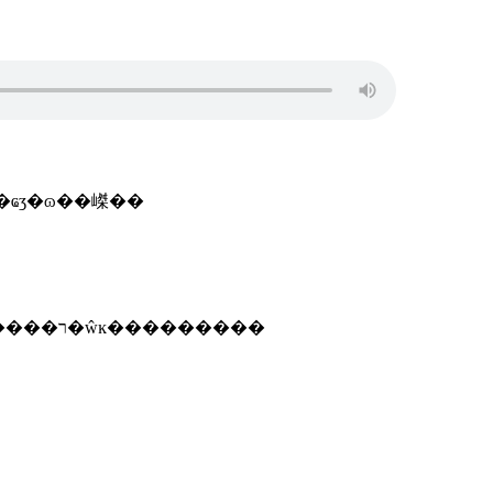
�֤������ҫ�ύ��щ���ϣ����������ˣ��˰��ϱ��룬��ʒ��ǩ����װͼ��ҩʒ�ɷ��嵥��
�����ǵ���ҩ���뱻�϶��ǰ�ȫ��ч�ģ�����������ҩ��ʳʒ�����֣�fda���ļ��ҫ���լ��κ����ר�ŵĸ���������