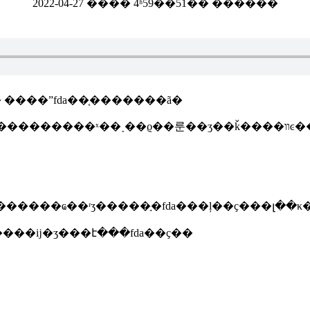
2022-04-27 ���� 4ʱ59��51�� ������
 ����ˮfda��֤�������ã�
��������ˮfda�
��������ר����э������ȷ��ע�����ĳ�ʒ���է���fda��ҫ��