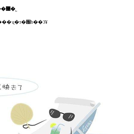
������ī�ῠ��ʒ�����֤�����������޹�˾
������ڱ�������ʯ�ƽ�԰b��3¥