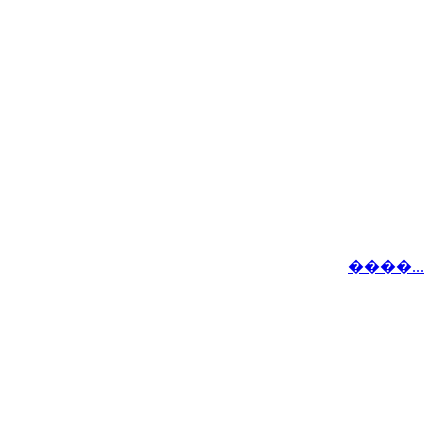
����...