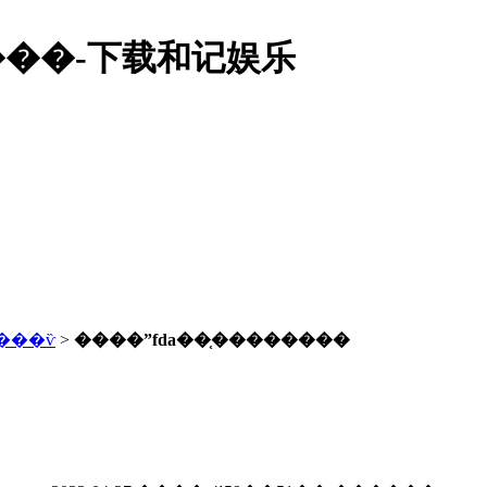
���-下载和记娱乐
���ѷ
>
����ˮfda��֤��������