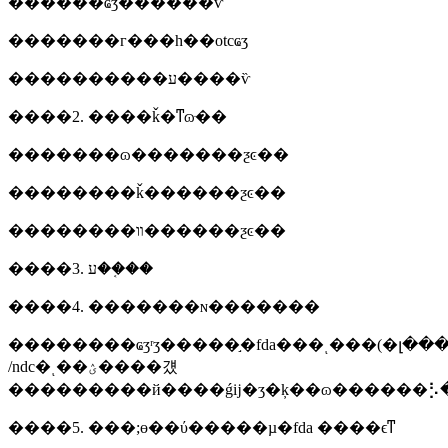
������ҩʒ������ѷ
�������г���һ��otcҩʒ
����������ע����ѷ
����2. ����ǩ�ͳɷּ��
�������ɷ�������ƺͼ��
��������ǩ������ƺͼ��
��������װ������ƺͼ��
����3. ע��֤��
����4. �������ɴ�������
��������ҩʒʳʒ�����֣�fda���ͺ���(�լ�������������ڹ���)ҫ���κ���ҫ�����ڵı��ػ�������������̺;����̱
/ndc�ͺ��ؽ����걨
����5. ���;ɵ��ύ�����µ�fda ����ϵͳ