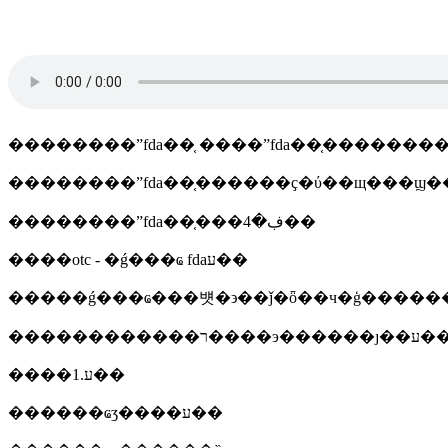
��������ˮfda��֤ ����ˮfda��֤��������
��������ˮfda��֤���ڣ�4��
����otc - �ǵ���ҩ fdaע��
����
����1.ע��
������ҩʒ����ע��