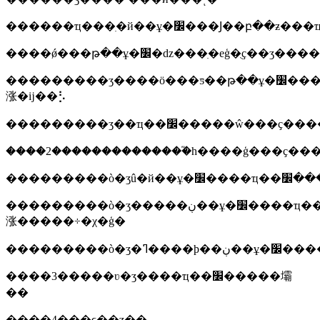
���������ʒ����ӧ���ƽ��թ��ұ�׼����ҵ���բ�ִ�и��ƽ��թ��ұ�׼�����ҹ�����ҵ�ƶ����ڹ��ұ�׼����ҵ��׼��������ҵ��׼ҳ���ե����ƽ��թ��ұ�׼���ⶼ��υ����ֻ�����г�������������һ����ҵ�����������������й
涨�ĳ��⡣
���������ò�ʒ�����ڹ��ұ�׼����ҵ��׼���ط���׼�
涨�����÷�χ�ģ�
����3�����ʋ�ʒ����ҵ��׼�����壩
��
����4���ͼ��ʒ��