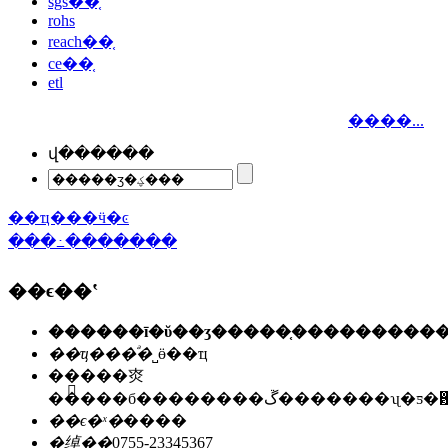
sgs��֤
rohs
reach��֤
ce��֤
etl
����...
վ������
��ҵ���ӵ�ͼ
���߸�������
��ϵ��ʽ
��ҵ���ͣ�
˽ӫ��ҵ
��ַ��
�㶫
�����б��������ڱ�������ʯ
��ϵ�ˣ�
����
�绰��
0755-23345367