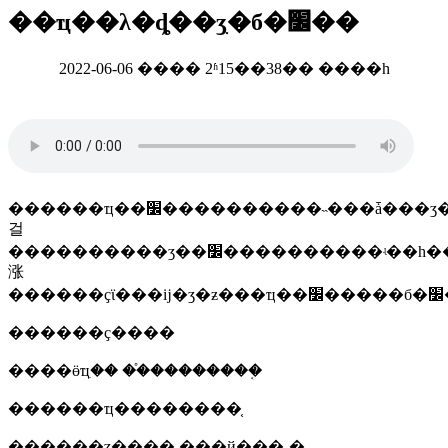
��ҵ��λ�ȡ��ʒִ�б�׼��
2022-06-06 ���� 2ʱ15��38�� ����һ
������ҵ��׼����������˵���ǡ���ʒ��ҵ��׼���������ܶ����׳�ϊ����ҵ��ʒ��׼������������ҵ��׼������������
걸
����������ʒ��׼����������ʵ��һ����˼��������ĳ�ʒû�п�ִ�еĺ��ұ�׼����ҵ��׼���������ĳ�ʒ�ļ���ָ�������ӧ�ĺ��ұ�׼����ҵ��׼�����ݡ���׼����������ʵʩ�����
涨
�
������ҫ����
����ӫҵִ�� ��֯��������֤
������ҵ��������֤
������ʒ���� ���й���ͺ�