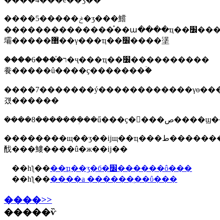
����5�����ݲ�ʒ���鱨
��������������֯��ա����ҵ��׼�����
壩�����޸��γ���ҵ��׼����塣
����6����֯ר�ҷ���ҵ��׼����������
飬�����û����ҫ�������ۡ�
����7�������ý������������γɵ���ز��ϻ�����ҵ��׼���ܲ���
걨������
��������щ��ʒ��ĳщ��ҵ���ط������������̿����в�ͬ�ĸı
䣬���䱾����û�ж��ĳ��
��һƪ��
��ҵ��ʒִ�б�׼������ô���
��һƪ��
����a ������֤��ΰ���
����>>
�����ѷ