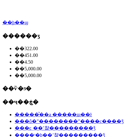
��ϸ��ϣ
������ʒ
��322.00
��451.00
��4.50
��5,000.00
��5,000.00
��ѷ�ƽ�
��ҷ��ڿ�
�����ᷨ��a �����щ��ŀ
���ô�ˮ��������ˮ����ҫ����ǯ
���ϲ˰��ʼ챨���������ǯ
����ʳ�þ��ʼ챨���������ǯ