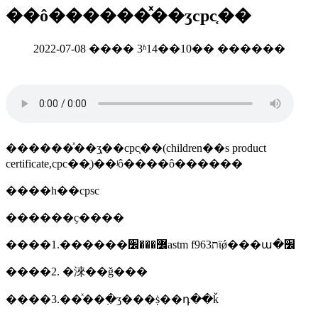
��ô������ͯ��ʒcpc֤��
2022-07-08 ���� 3ʱ14��10�� ������
������ͯ��ʒ֤��cpc֤��(children��s product
certificate,cpc��֤)��ʲô����ô������
����һ��cpsc
������ҫ����
����1.������߼���׼astm f963תϊǿ���ա�׼
����2. �淶��ǧ���
����3.��ͯ��߲�ʒ���ṩ��դ��ǩ