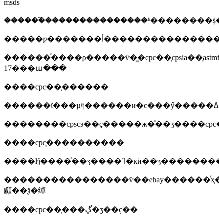
msds
������֮���������������ʱ��������ṩ�
������ͯ����ϼ�����ѷ�̳�cpc��֤cpsia��֤astmf9
17���ա���
����cpc��֤������
��������cpscэ��ҫ�����ж�ͯ��ʒ����cpc
����cpc֤����������
����������������ѷ��ebay������ͨҳ���
顣��ѯ�绰
����cpc��֤���ڲ�ʒ��ҫ��