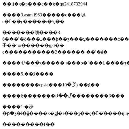
��ĳ�ʒ�ƿ���ҫ��ġ�qq2418733944
����3.astm f963�����с���塢
с�򡢵��ӻ�����ı�ʶҫ��
�������磺����3-
6���ͯʹ�õ���ߺ���ϸ��ʒ���ұ�������с���
壬��־ӧϊ������ϣσ��-
с�����������3������ ��ͯʹ�á�
����5.��ѯ����
��������cpsia���ڱ�10p ��ǧ��
����ǧ�������ժ��ڱ��������β���
����1.�淶
���������ŀ��