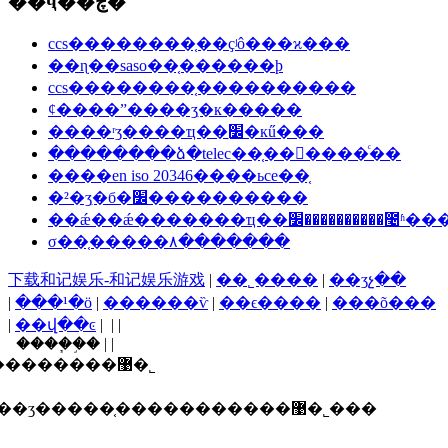
��ҷ��ڿ�
ccs��������֤��ҫʲô���ϰ���
��ɳ��saso��֤������ϸ
ccs��������֤����������
ȼ����ˮ����ʒִ�к�����
����ʳʒ����ҵ��׼ִ�кű���
��������ձ�telec��֤���ٰ���ͨ��
����en iso 20346����ьce��֤
�²�ʒִ�б�׼����������
��ǽ��ǽ�������ҵ��׼��������
σ��֤�����۸�������
下载和记娱乐-和记娱乐游戏
|
��˾����
|
��ʒչ��
|
���¹�ӧ
|
������ѷ
|
��ϵ����
|
���õ���
|
��վ��ͼ
| | |
����֧�֣� | |
������ī�ῠ��ʒ�����֤�����������޹�˾
ʒ�����֤�����������޹�˾���