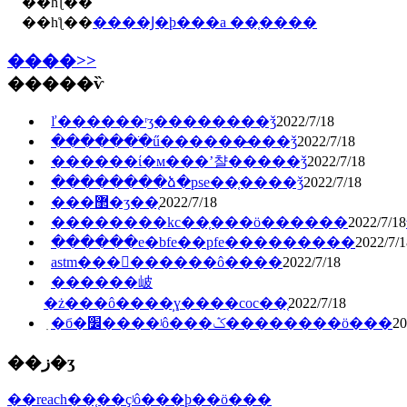
��һƪ��
��һƪ��
����Ϳ�ϸ���a ��֤����
����>>
�����ѷ
ľ������ʳʒ��������ǯ
2022/7/18
�������ֺű������̶���ǯ
2022/7/18
������ί�м���ʼ챨�����ǯ
2022/7/18
��������ձ�pse��֤����ǯ
2022/7/18
���޲�ʒ��֤
2022/7/18
2022/7/18
���ּ���е�bfe��pfe���������
2022/7/1
astm���򿪼������ô����
2022/7/18
������岥
�ż���ô����̹ɣ����coc��֤
2022/7/18
ִ�б�׼����ʲô���ݣ��������ö���
20
��ز�ʒ
��reach��֤��ҫʲô���ϸ��ö���