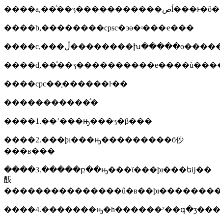
����a,��ͯ��ʒ
����b,��������cpsc�ͽɵ�ʵ���ҽ���
����c,���ڵ��������խ�����ɵ��
����d,��ͯ��ʒ����������е����ù��
����cpc��֤������ŀ��
�����������ͣ�
����1.��ʼ���ԣ���ʒ�β���
����2.���ϸı���ԣ���������б仯
���в���
����3.�����բ��ԣ���ϊ���ϸı���եĳ��
䣬
���������������û�в��ϸı�������