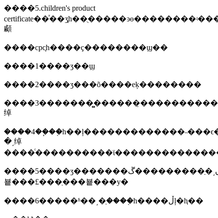
����5.children's product
certificate��ͯ��ʒ֤һ��ֻ�����ͽɵ��������ʵ���ҽ��м�
顣
����cpc֤һ����ҫ��������ϣ��
����1����ʒ��ϣ
����2����ʒ���õ����еķ��������
����3�������̻������̣����������
绰
����4��֧��֤һ��ļ�������������˵���
�͵绰
����ͨ����������ϊ�������������
����5����ʒ�������ں͵�ַ���������ڱ��
뵽���£���ַ���뵽���у�
����6�����ʱ��͵�ַ����֤һ����ڵļ�ⱨ��