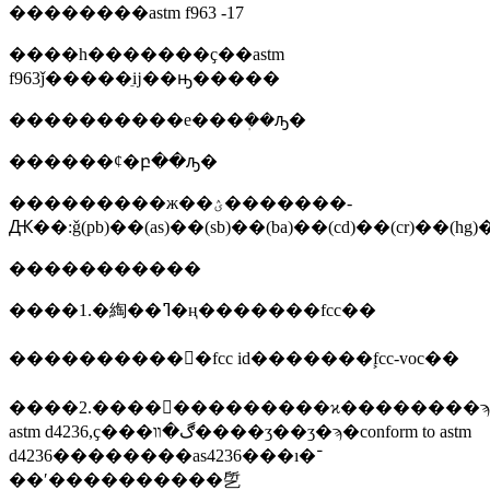
��������astm f963 -17
����һ�������ҫ��astm
f963ǰ�����ֵĳ��ԣ�����
����������е���ܲ��ԡ�
������ȼ�բ��ԡ�
���������ж��ؽ�������-
Ԫ��:ǧ(pb)��(as)��(sb)��(ba)��(cd)��(cr)�
�����������
����1.�綯��ߣ�ң�������fcc��
�����������ࣺfcc id�������ࣺfcc-voc��
����2.�����ࣺ��������ϰ��������ϡ���
astm d4236,ҫ���ڰ�װ����ʒ��ӡ�ϡ�conform to astm
d4236��������as4236���ı�־
��ʹ����������乺