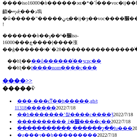
����iso16000�ǹ������ͽɶ�*�ߵĺ���voc�ĳ��է�������Ϳ�ϡ����ϡ��
齺�ᡢǽֽ���ذ塢
�ŵ�����ˮ�����ڼҿ߽��ĳ�ʒ��voc����׼��ŀǰ�ƚ�ͨ�õ��ƿ�����iso16000��⣬�ܶ�����ҳ��ҫ���շ�����vociso16000��ҫ�����в�ʒ�ȼ���**�ĵȼ��ƿ���a
!
�������ǹ��ݹ��ʱ�׼iso-
16000���ڿ����ļ����涨
��һƪ��
��ô������ͯ��ʒcpc֤��
��һƪ��
ī����nom��֤��ҫ���
����>>
�����ѷ
���·���ϵͳ��ⱨ�����,gb/t
11318������
2022/7/18
��ħ�������ʼ챨����ҫ����ǯ
2022/7/18
����������ͺź�׼����ҫ��
2022/7/18
�����������˼������շ��ƕ���
20
�ƶ���ʒ��ⱨ���������
2022/7/18