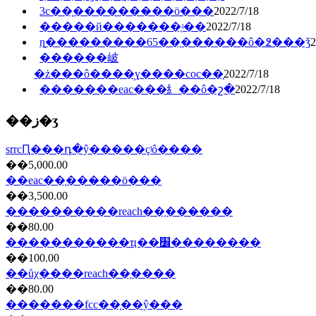
3c��֤�������̷��ö���
2022/7/18
�����й�������֤ʵ��
2022/7/18
ɳ̲���������65��֤������ô�߶���ǯ
2
������岥
�ż���ô����̹ɣ����coc��֤
2022/7/18
�������eac���⺯��ô�շ�
2022/7/18
��ز�ʒ
srrcԤ���դ�ŷ�����ҫʲô����
��5,000.00
��eac��֤���̷��ö���
��3,500.00
����������reach��֤���̷���
��80.00
�����������ҵ��׼��������
��100.00
��ůχ����reach��֤����
��80.00
�������fcc��֤��ŷ���