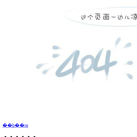
��ϸ��ϣ