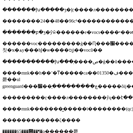
�������խ�����ʒ�ļӷ����л��������
��������24��48��96сʱ�������������
������voc���������ģ��Ԥ���׼��������(�
칫�ҡ�ѧу���һͿ�ѡ����סլ)��vocũ��
�����������խ���ָ����ص�ģ
����mnk��һ��ʼ�ͳ�����ca��01350�ڣ����իش������ڱ���׼�����⣬ҳ����ָ�����˽����øñ�׼�����������ҫ�����
磬��ul
���������ӷ����л��������ŷų��է�
������������ζ����
������65���᰸��¶�о������磬