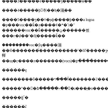
����3��ʵ���ҽ�����ʒ�����м��
����4�����ϸ񣬰취��ⱨ�漰֤��
����5����ʒ��װ�ϻϸ����ϸ���a logoa
�ƿ���voc��ǩ�л����ȼ�*�ߵı�־
������voc��ǩ�����ڽ������뷨
���г�ǿ��ʹ�õļ�����ǩ��
������֪��voc�ŷų����漰
��ʲô�������֮����������ʹ�õľ�����ʒ�������л���ѧ�
䡣
������ȩ
��������ȫ�����أ���ױ����
�����°���ձ�����»���ɹ���֢�о����
�����йٴ̼�
������ζ