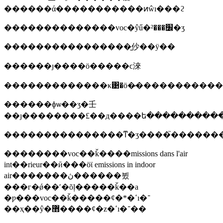
������ά�����������ͷŵı���ϩ
��������������voc�ŷű�׼���²�ʒ
����������������̱仯��ӱ��
������ȷ����ӧ�����ϲ淶
�������������κ͹�ӧ�̷�����������
������ɸѡ��ʒ�壬
��ȷ��������£��д����ե����������
���������������ͳ�ʒ����֮������
��������voc��ǩ����missions dans l'air
int��rieur��ӣ���ӧϊ emissions in indoor
air�������ڽ������뷨
���г�ǿ��ʹ�õļ�����ǩ��a
�ƿ���voc��ǩ�����ȼ�*�ߵı�־
��ҳ��ŷ�޻����ȼ�z�ߵı�־��