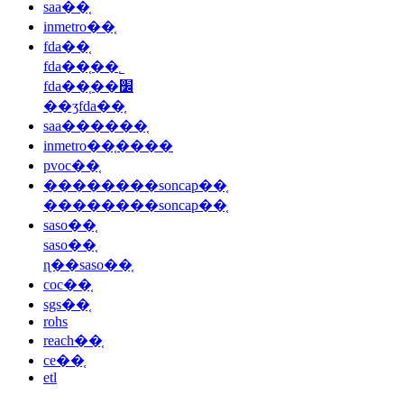
saa��֤
inmetro��֤
fda��֤
fda��֤��˾
fda��֤��׼
��ʒfda��֤
saa������֤
inmetro��֤����
pvoc��֤
��������soncap��֤
��������soncap��֤
saso��֤
saso��֤
ɳ��saso��֤
coc��֤
sgs��֤
rohs
reach��֤
ce��֤
etl