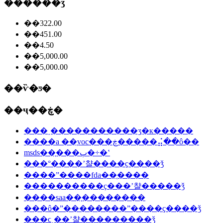
������ʒ
��322.00
��451.00
��4.50
��5,000.00
��5,000.00
��ѷ�ƽ�
��ҷ��ڿ�
���˰�����������ʒִ�к�����
����a ��֤voc���ڿ�����⣬��ô��
msds��֤���ٻ�÷�ʽ
���°����ʼ챨����ҫ����ǯ
����ˮ����fda��֤����
����������ҫ���ʼ챨�����ǯ
����saa��֤��������
���ô�ˮ��������ˮ����ҫ����ǯ
���ϲ˰��ʼ챨���������ǯ