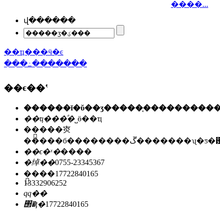
����...
վ������
��ҵ���ӵ�ͼ
���߸�������
��ϵ��ʽ
��ҵ���ͣ�
˽ӫ��ҵ
��ַ��
�㶫
�����б��������ڱ�������ʯ
��ϵ�ˣ�
����
�绰��
0755-23345367
�ֻ���
17722840165
13332906252
qq��
΢�ţ�
17722840165