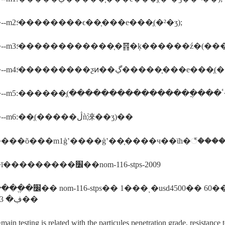
-m2:ͨ��������ϵ��֤���е���֤(�²�ʒ);
--m3:ͨ������������֤�䷢�ķ������ź�(���
����--m4:ͨ���������ƺͷ��ڲ���
����--m6:��֤(�����ڷǹ淶��ʒ)��
����ī������ּ���׼��nom-116-stps-2009
�ͺ�usd4500�� 60����ʒ������ī������ԣ�
���ڣ� 3-4��
testing is related with the particules penetration grade, resistance t