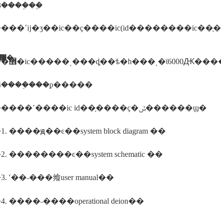
����֤��֪
�������ʱ��ҫ��ͨ����5�������գ���ϊ����ͨ��ҫһ��ʱ�
������ī�ῠ��ʒ�����֤�����������޹�˾
�����޾�ic�����ͺ���ȡ��ѣ�һ���ͺ�ϊ6000Ԫ
4����֤���ϼ�����
��������˹����ic id��֤����ҫ�ݽ������ϣ�
 ����ԭ��ͼ��system block diagram ��
. ��������ͼ��system schematic ��
. ʹ��˵���飨user manual��
 ����˵����operational deion��