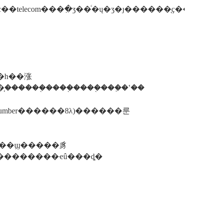
mc��telecom���߲�ʒ��ͨ�ų�ʒ�ȷ������֤ҫ��
������֤����֤����֤���ַ�ʽ��
oductnumber������8λ)������룬
���ϣ�����豸
��ntek��������ҽû���ȡ�