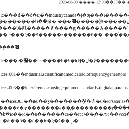
2023-08-09 ���� 12ʱ00��17
ic���ǽ��ô�ҵ��industrycanada�ļ�ƣ���ϊ
�ն��豸�ļ���׼�����涨�����ڵ��ӳ�ʒͨ�����й�emc����֤���为
��ϊ�㲥�����豸����ϣ�����豸�����ߵ��豸�������豸������ҽ�豸
��ic��֤�ǵ��ӵ�����ʒ������ô��г���ͨ��
������֤��׼
����ic��֤�ı�׼��fcc����һ�£�icŀǰֻ
-001��industrial,scientificandmedicalradiofrequencygenerators
-003��interference-causingequipmentstandards-digitalapparatus
�ices003��ite:��ʒ�������ܱ߰칫�豸�ȣ�icrssseries
0�����ò�ʒ:�������ͼ��̡���������լ����ֵ͹�
c��id��һ������ce��fccʱ��ֱ��תic��vcci��mic��bsmi֤�顣
csa��cul�ǽ��ô�i�ȫ��ic�ǵ�ż��ݡ�