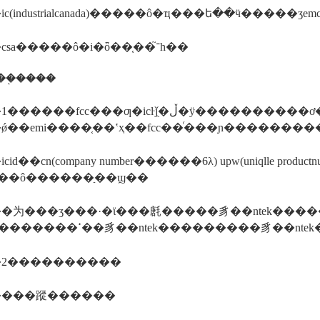
c(industrialcanada)�����ô�ҵ���ե��ӵ�����ʒe
����csa�����ô�i�ȫ��֤��־֮һ��
��֤����
��fcc���ƣ�icŀǰֻ�ڵ�ÿ����������ơ�һ��涨
��emi����֤��ʽҳ��fcc��ͬ���ɲ���������֤
id��cn(company number������6λ) upw(uniqlle pr
��ô������ַ��ϣ��
�为���ʒ���·�ϊ���㲥�����豸��ntek���
��ntek�������ߵ��豸��ntek���������豸
2����������
����蹤������