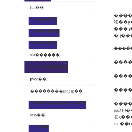
fda��֤
����
fda��֤��˾
涨��ģ�������
���ʒ��
fda��֤��׼
�ȡ��
��ʒfda��֤
saa������֤
inmetro��֤����
����ices
pvoc��֤
����ices
��������soncap��֤
��������soncap��֤
�����
rss21
saso��֤
飬ҳ���է�i
saso��֤