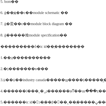
. bom��
 ģ��ԭ��ͼ��module schematic ��
 ģ�鷽��ͼ��module block diagram ��
 ģ�����飨module specification��
���������ô�ic id��֤�������̣�
1.��д����������
2.�ṩ�������в���
����4.������ɺ���˾�ݽ���֤���ϻͳ
����5.��