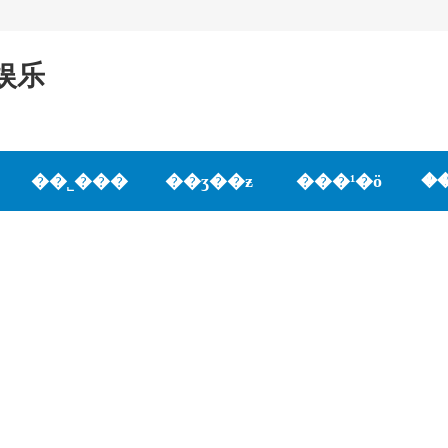
娱乐
��˾���
��ʒ��ƶ
���¹�ӧ
�