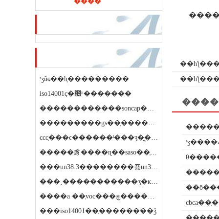
����
����
��ѷ�ƽ�
��ҷ��ڿ�
��һƪ��
�
ʳʒũҩ��ⱨ���������
��һƪ��
�
iso14001ҫ�೤ʱ�������
����
������������soncap��֤����ʱ�����
���������gs��֤������ϼ۸�ʵ��
�����
ccc֤���ϵ������ˡ���ʒ�̼�������ҵ�ֱ���ʲô��ϵ
ʳʒ���
�����豸����ɳ��saso��֤��������ǯ
θ����
���un38.3��������죬un38.3�����ҫ��ô����
���˰�����������ʒִ�к�����
��ӧ��
����a ��֤voc���ڿ�����⣬��ô��
cbca��
���iso14001��֤��������ǯ
�����