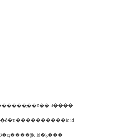
����3.ע��ע��industry canada�����ϣ����ṩ�����̺������̷ֱ��ע��id����
��ա���ȥ���ô�ҵ����������ic id
����ic id�󣬿ͻ�֧��β���˾��֪�����ڼ��ô�ҵ����ѯic id�ķ���