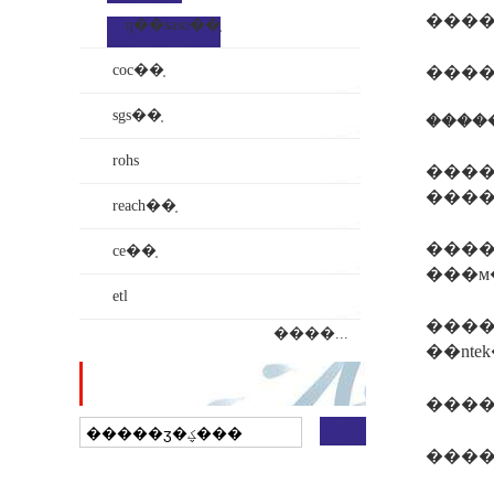
����i
ɳ��saso��֤
coc��֤
sgs��֤
����
rohs
����1����
����ǿ
reach��֤
����ic
ce��֤
���м
etl
����
����...
վ������
����
���
��ҵ���ӵ�ͼ