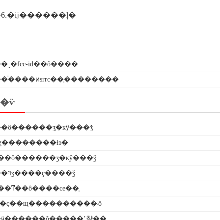
6.�ĳ������ļ�
�˷�fcc-id��ô����
�ͥ����ͷsrrc��֤��������
�ѷ
�ô������ʒִ�кŷ���ǯ
�ȥ��������ƚͽ�
��ô������ʒִ�кŷ���ǯ
������ױʒ����ҫ����ǯ
��ͳ��ô����ce��֤
֤��ҫ��щ����������ʲô
ӵ������ô�����ʼ챨��