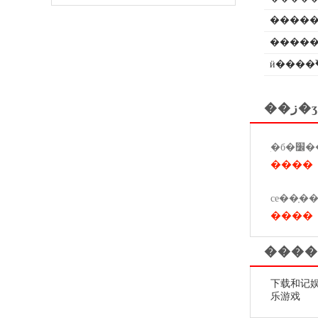
�����
�����
ӥ����߰
��ز�ʒ
����
����
����
下载和记娱
乐游戏