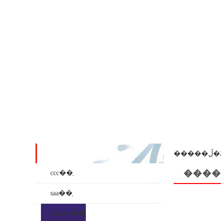
��ʒϵ��
���
����
ccc��֤
saa��֤
inmetro��֤