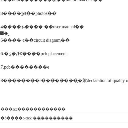
����ʒͼƭ��photos��
����ʒ˵���� ��user manual��
������ī�ῠ��ʒ�����֤�����������޹�˾
���·ͼ��circuit diagram��
����6.�ؼ�Ԫ����pcb placement
7.pcb��������ͼ
�������ϵ��������֤�飨declaration of quality managemen
����fcc��֤�������̷���
�ô����c-tick ��֤��������