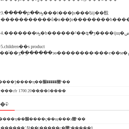
3.�����բ��ԣ���ϊ���ϸı���եĳ��䣬
�����������û�в��ϸı��������һ���
hildren��s product
ҫ����ǯ����ҵ��׼�����೤ʱ��
���cfr 1700.20��֤��ô����
�ѷ
�ֻ�ĥ������ҵ��׼����ҫ��щ���϶೤ʱ��
������ʼ챨��i�����ҫ�೤ʱ�����ǯ