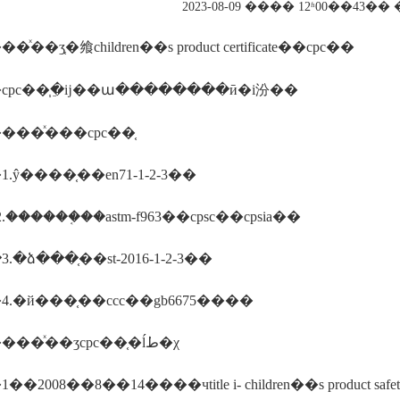
2023-08-09 ���� 12ʱ00��43
ͯ��ʒ֤�飨children��s product certificate��cpc��
cpc��֧�ֵĳ��ա��������ӣ�i汾��
���ͯ���cpc��֤
.ŷ����֤��en71-1-2-3��
������֤��astm-f963��cpsc��cpsia��
.�ձ���֤��st-2016-1-2-3��
.�й���֤��ccc��gb6675����
�������ͯ��ʒcpc��֤�ĺܿط�χ
�2008��8��14����чtitle i- children��s product s