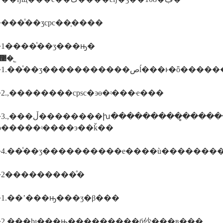
���ͯ��ʒcpc��֤����
1����ͯ��ʒ���ԣ�
������ī�ῠ��ʒ�����֤�����������޹�˾
����1.��ͯ��ʒ��������
2.,��������cpsc�ͽɵ�ʵ���ҽ���
��������̻������ǩ��cpc֤�飬
ɵ�����ʵ����э��ǩ��
4.��ͯ��ʒ����������е����ù�������
2���������ͣ�
1.��ʼ���ԣ���ʒ�β���
2.���ϸı���ԣ���������б仯���в���