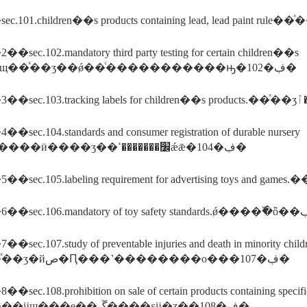
ec.102.mandatory third party testing for certain children��s
product.ĳщ��ͯ��ʒ��ǿ��ͨ�����������ԣ�102�ڣ�
ec.104.standards and consumer registration of durable nursery
products.����ӥ����ʒ��׼�������ߵǽǣ�104�ڣ�
c.107.study of preventable injuries and death in minority childre
���ֶ�ͯ��ʒ�йص�Ԥ���˺��������о���107�ڣ�
c.108.prohibition on sale of certain products containing specific
��ֹ����ĳщ���е��ڱ����εĳ�ʒ��108�ڣ�