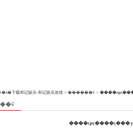
��ڵ�λ�ã�
下载和记娱乐-和记娱乐游戏
>
������ѷ
>
��ѷ