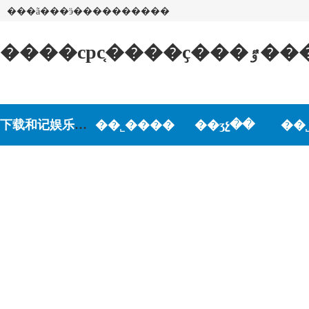
���ã���ӭ����������
����cpc
下载和记娱乐-和记娱乐游戏
��˾����
��ʒչ��
��