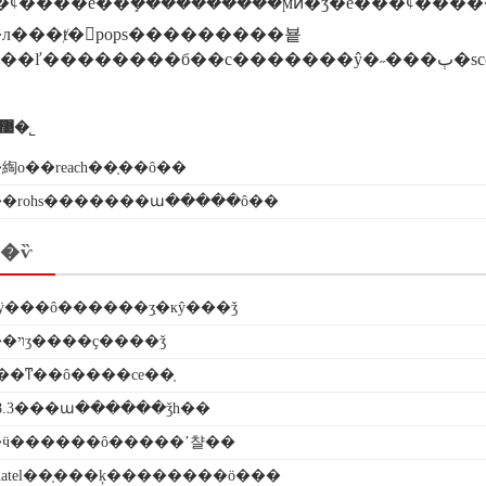
�ȼ����е��ܻ����������ϻͷ�֯ʒ�е���ȼ����������
л���ⱦ�pops���������뵽
pop
������ī�ῠ��ʒ�����֤�����������޹�˾
綯ο��reach��֤��ô��
��rohs�������ա�����ô��
�ѷ
ӱ���ô������ʒִ�кŷ���ǯ
������ױʒ����ҫ����ǯ
��ͳ��ô����ce��֤
38.3���ա������ǯһ��
ӵ������ô�����ʼ챨��
atel��֤���ķ��������ö���