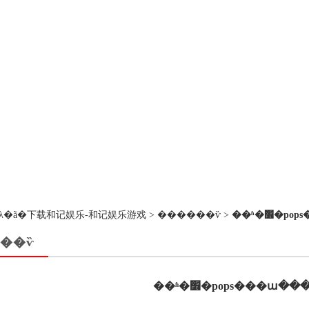
��ڵ�λ�ã�
下载和记娱乐-和记娱乐游戏
>
������ѷ
>
��ʱ�׻
��ѷ
��ʱ�׻�pops���ա�