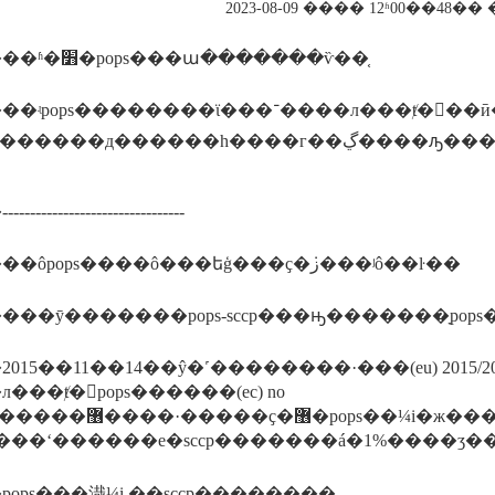
2023-08-09 ���� 12ʱ00��48
������ʱ�׻�pops���ա�������ѷ��֤
��������ϊ���־����л���ⱦ���ӣ�ģ�persistent organic
---------------------------
������ôpops����ô���եģ���ҫ�ܿز���ʲô��ŀ��
���ȳ�������pops-sccp���ԣ�������ָpops
015��11��14��ŷ�˹��������·���(eu) 2015/20
���ⱦ�pops������(ec) no
ops��¼i�ж����ȼ�ʯ����sccp������������
���ʻ������е�sccp�������á�1%����ʒ��s
pops���渽¼i ��sccp��������