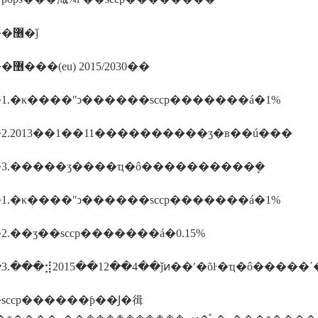
�����޶�ǰ
�����޶���(eu) 2015/2030��
1.�κ����ʺͻ������sccp�������á�1%
2.2013��1��11����������ʒ�в��ú���
3.�����ʒ����ҵ�ô����������ܷ�
1.�κ����ʺͻ������sccp�������á�1%
.��ʒ��sccp�������á�0.15%
.���⣺2015��12��4��ǰͷ��ʹ�õŀ�ҵ�ô�����ʹ
sccp������ƥ��Ϳ�㣬