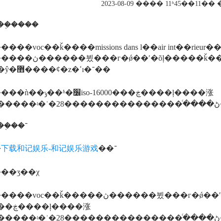
2023-08-09 ���� 11ʱ45��11
��֤����
��voc��ǩ����missions dans l��air int��rieur��ӣ���
����ǩ��a �ƿ���voc��ǩ�����ȼ�*�ߵı�־
��ҳ��ŷ�޻����ȼ�z�ߵı�־��
׼iso-16000���ڿ����ļ����涨
������֤��־
�
下载和记娱乐-和记娱乐游戏
��־
��ʒ��χ
ǩ�����ڽ������뷨���г�ǿ��ʹ�õļ�����ǩ���ǹ��ݹ��ʱ�׼iso-
ļ����涨
������������ݿ������ܻӷ����л��������ũ�ȼ�����ʮ�ֳ����ķ�������σ�����л�������ũ�ȶբ�ʒ����������voc��ǩ��������ϊa