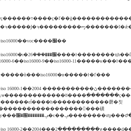
�ģ�����������������a ��׼�����磺��ġ��ذ帲
Ϳ�ϡ�����Ϳ�ϡ���������ᡢ�������š�ǽ
����iso16000��voc����׼��
�������ҵһ��û�б�ҫ����ô�࣬ͨ���������һ�ҫ����iso16000-
�����ǹ���iso16000�в�����ŀ�ľ���
000-1��2004 �����������ڻ��������磺ס������ҡ����ҡ����˷��䡢
ľ������еĺ����һ������������磬�칫
����������������������磺
����iso 16000-2��2004�����2