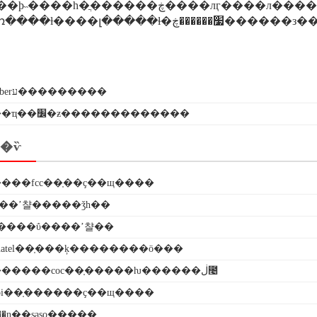
ta���ռ����ƚ����լ�����ɫ�׷������ڿ����
saberע���������
��ҵ��׼�ƶ�������������
�ѷ
���fcc��֤��ҫ��щ����
���ʼ챨�����ǯһ��
����ΰ����ʼ챨��
atel��֤���ķ��������ö���
����������coc��֤�����ƕ������ڶ೤
oi��֤������ҫ��щ����
���ɳ��saso�����֤