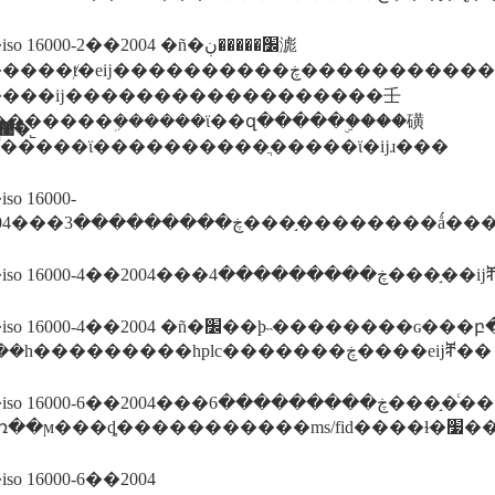
16000-2��2004 �ñ�׼�����ڹ滮
ⱦ�еĳ����������ڿ�������������£�с�ĵ�ȡ���滮
����ĳ������������������壬
�������ܹ������ϊ��զ�����ۣ����磺
������ī�ῠ��ʒ�����֤�����������޹�˾
���ڲ�����ϊ����������ֲ�����ϊ�ĳɹ���
o 16000-
3��2004���ڿ���������3���
����iso 16000-4��
4��2004 �ñ�׼��ϸ˵��������ɢ���բ�����/�ܼ�����/
������һ���������hplc�������ڿ����еĳⶨ��
0-6��2004���ڿ���������6���֣�ͨ����tenax
o 16000-6��2004