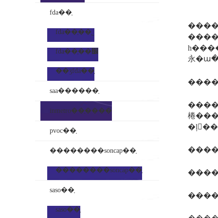
fda��֤
������ҵ��׼��ָ����ҵ�����
fda��֤��˾
����
һ����ʒ��ͬһ
fda��֤��׼
永�ա�
��ʒfda��֤
saa������֤
����˵ͨ��һ����ǳ�ʒ��׼����(��ҵ��׼���
inmetro��֤����
棬��
pvoc��֤
��������soncap��֤
��������soncap��֤
saso��֤
saso��֤