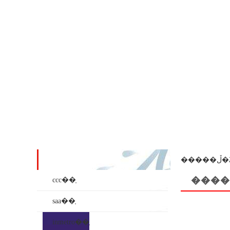
��ʒϵ��
���
����
ccc��֤
saa��֤
inmetro��֤