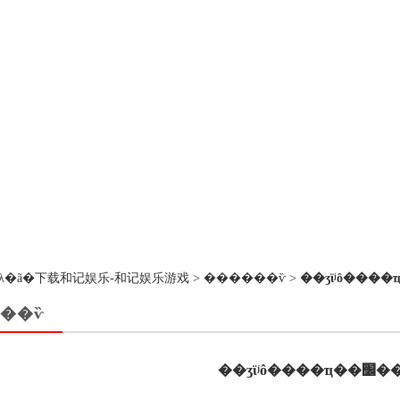
��ڵ�λ�ã�
下载和记娱乐-和记娱乐游戏
>
������ѷ
>
��ѷ
��ʒϊʲô�