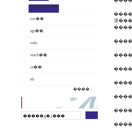
ɳ��saso��֤
����3��������ҵ�ĳ
coc��֤
涨����ҵ��
sgs��֤
����
rohs
����
reach��֤
ce��֤
����
etl
����
����...
վ������
����
��ҵ���ӵ�ͼ