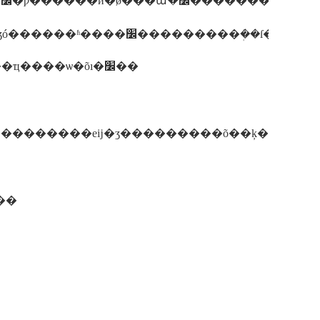
�����ҵ��׼��ӧ�����ѱ����ı�׼����������ҵ����ѡ�õı�׼��
���������еĳ�ʒ���������õ��ķ�����
��