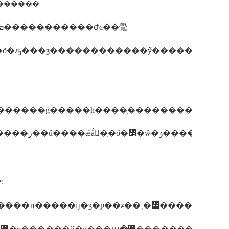
�� ������
�������ָ��ҵ����һ��׼���䷢���󣬵ݽ��������ƶ���׼�ĳ��ż�λ���������׼�ı����йز��ϣ��ͱ
: