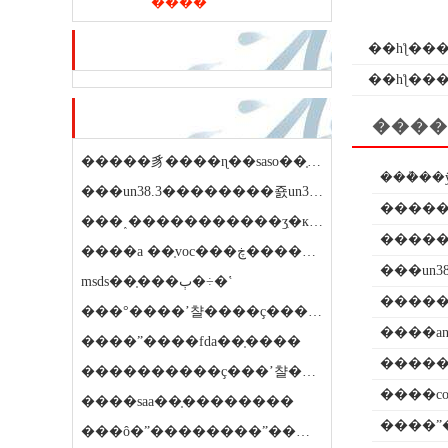
����
��һƪ��
��ѷ�ƽ�
��һƪ��
�
��ҷ��ڿ�
����
�����豸����ɳ��saso��֤��������ǯ
���ܵ��
���un38.3��������죬un38.3�����ҫ��ô����
���˰�����������ʒִ�к�����
�����
����a ��֤voc���ڿ�����⣬��ô��
���un
msds��֤���ٻ�÷�ʽ
�����
���°����ʼ챨����ҫ����ǯ
����an
����ˮ����fda��֤����
�����
����������ҫ���ʼ챨�����ǯ
����c
����saa��֤��������
����ˮ
���ô�ˮ��������ˮ����ҫ����ǯ