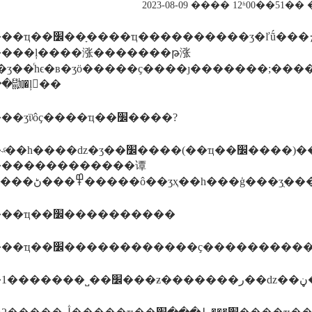
2023-08-09 ���� 12ʱ00��51
�����ʒ�ľṹ���ܡ�����������ժͼ��鷽
���ļ����涨�������թ涨
ϵ�в�ʒӧ�����ҫ����ȷ�������;����ӧ�ԡ���ʒ������������ӳ���������բ��ϻ������ҵ��׼�
�鿼�ļ��
������ʒϊʲôҫ����ҵ��׼����?
�)�������ǵ�����֤һ����ֻ��������ز��ű����ˣ��ǽ��˲�������֤����(��ʒִ�б�׼��)�����ǳ��ܺϸ�������ӧ�е�ȩ�������
�������������谭
������ҵ��׼����������
������ҵ��׼������������ҫ����������