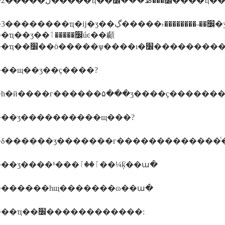
�ʒ��׼��˵��������˫�����ڲ�ʒó������ʱ����׼���������ܲ��ſ������ݺ�ͬ�
ʒ��׼�����ٲúͼ��顣
��щ��ʒ��ҫ����?
һ�й����г������۵���ʒ����ҫ������
��ʒ����������щ���?
δ������ʒ�������г�������������ͨ
������ʒ����ʱ���ٱ��ٱ��¼ܵķ��ա�
������һщ�������ɷ��ա�
������ҵ��׼������������: