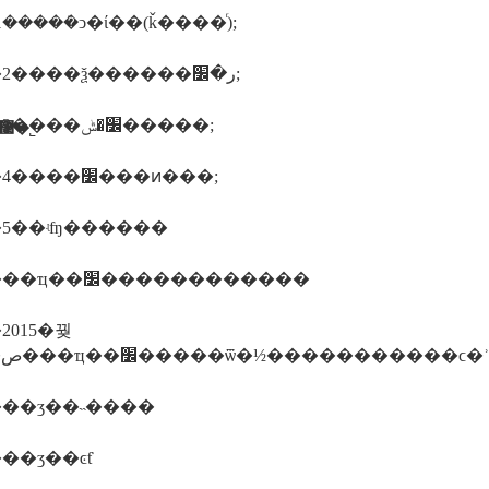
�����ܿͻ�ί��(ǩ����ͬ);
����2����ѯ������ر�׼;
����3����׼�ݰ�����;
������ī�ῠ��ʒ�����֤�����������޹�˾
����4����׼���ͷ���;
5��ʵʩ������
������ҵ��׼������������
2015�꿪
��ʒ��˵����
��ʒ��ͼƭ