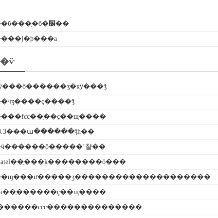
��ΰ���ִ�б�׼��
���Ϳ�ϸ���a
�ѷ
ӱ���ô������ʒִ�кŷ���ǯ
������ױʒ����ҫ����ǯ
���fcc��֤��ҫ��щ����
38.3���ա������ǯһ��
ӵ������ô�����ʼ챨��
atel��֤���ķ��������ö���
�ɱ���ư�����ʒ��������������������
oi��֤������ҫ��щ����
������ccc��֤������������