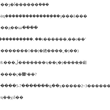
��ʒ�ĺ������ܽ���
ӫҵִ������֯��������֤��ӡ���ǹ���
��д��ա����
��������֤��. ��ϵ������,��ϵ��ʽ
�������1��(�總����˾�ṩ��)
����8.���ڵ�������ҵ��ҫ�ṩ����֤�顣
����ҫ�೤ʱ��?
����5-7�������գ��ӽ�����2~3�����
ҵ��χ:ȫ��