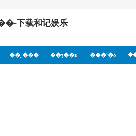
ô����ҵ��׼����-下载和记娱乐
��˾���
��ʒ��ƶ
���¹�ӧ
�