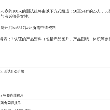
0岁的100人的测试组将由以下方式组成：50至54岁的25人，55至
参与者必须是女性。
启iso8317认证所需申请资料：
表；2.认证的产品资料（包括产品图片、产品图纸、体积等参数说
盒cr测试什么价格
a 标签办理费用
理药食同源批号