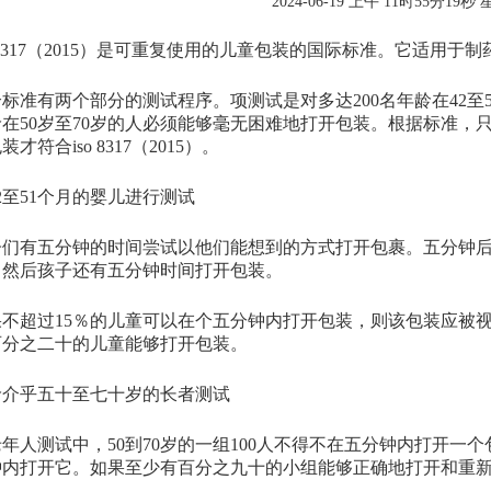
2024-06-19 上午 11时55分19秒
8317（2015）是可重复使用的儿童包装的国际标准。它适用于
准有两个部分的测试程序。项测试是对多达200名年龄在42至
在50岁至70岁的人必须能够毫无困难地打开包装。根据标准，
才符合iso 8317（2015）。
至51个月的婴儿进行测试
有五分钟的时间尝试以他们能想到的方式打开包裹。五分钟后
。然后孩子还有五分钟时间打开包装。
超过15％的儿童可以在个五分钟内打开包装，则该包装应被视
百分之二十的儿童能够打开包装。
乎五十至七十岁的长者测试
人测试中，50到70岁的一组100人不得不在五分钟内打开一
钟内打开它。如果至少有百分之九十的小组能够正确地打开和重
。