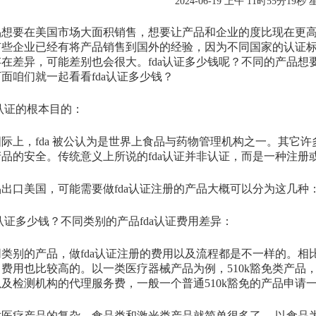
2024-06-19 上午 11时55分19秒
要在美国市场大面积销售，想要让产品和企业的度比现在更高，需
有些企业已经有将产品销售到国外的经验，因为不同国家的认证
在差异，可能差别也会很大。fda认证多少钱呢？不同的产品想要
面咱们就一起看看fda认证多少钱？
认证的根本目的：
，fda 被公认为是世界上食品与药物管理机构之一。其它许多国
品的安全。传统意义上所说的fda认证并非认证，而是一种注册或
口美国，可能需要做fda认证注册的产品大概可以分为这几种
证多少钱？不同类别的产品fda认证费用差异：
别的产品，做fda认证注册的费用以及流程都是不一样的。相比
费用也比较高的。以一类医疗器械产品为例，510k豁免类产品，
及检测机构的代理服务费，一般一个普通510k豁免的产品申请一
疗产品的复杂，食品类和激光类产品就简单很多了， 以食品为例