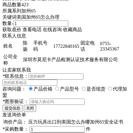
商品数量
423
所属系列
加州65
关键词
美国加州65怎么办理
数量
-
获取底价
查看电话
在线咨询
收藏商品
联系人信息
陈
手机号
固定电
0755-
姓名
17722840165
23345367
扬
码
话
公司全
深圳市莫尼卡产品检测认证技术服务有限公司
称
让卖家联系我
*
联系信息：
咨询问题：
产品价格
产品型号
是否现货
代理加
盟
*
图形验证：
发送询价单
询价产品：
压力玩具出口到美国怎么办哪加州65安全证书
*
采购数量：
件