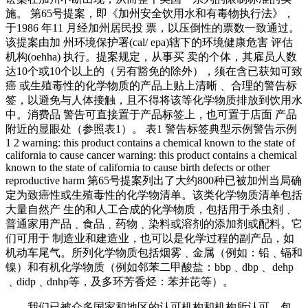
施。 第65号提案，即《加州安全饮用水和有毒物执行法》，
于1986 年11 月经加州居民投 票，以压倒性的票数一致通过。
该提案由加 州环境保护署(cal/ epa)辖下的环境健康危害 评估
机构(oehha) 执行。提案规定，从事买 卖的个体，其雇员人数
达10个或10个以上的（另有豁免的除外），须在含已获知可致
癌 或生殖毒性的化学物质的产品上贴上清晰﹑ 合理的警告标
签，以避免与人体接触，且不得将该等化学物质排放到饮用水
中。消费品 警告可直接置于产品标签上，也可置于店面 产品
附近的显眼处（参照表1）。 表1 警告标签典型示例警告示例
1 2 warning: this product contains a chemical known to the state of
california to cause cancer warning: this product contains a chemical
known to the state of california to cause birth defects or other
reproductive harm 第65号提案列出了大约800种已被加州当局确
定为致癌性或生殖毒性的化学物清单。该类化学物质清单包括
大量自然产 生的和人工合成的化学物质，包括用于杀虫剂﹑
普通家用产品﹑食品﹑药物﹑染料或溶剂的添加剂或配料。它
们可用于 制造业和建造业，也可以是化学过程的副产品，如
机动车尾气。所列化学物质包括烟雾﹑金属（例如：铅﹑镉和
镍）和有机化学物质（例如邻苯二甲酸盐：bbp﹑dbp﹑ dehp
﹑didp﹑dnhp等，及多环芳香烃：苯并芘等）。
我们已被众多国家和地区的认可机构和机构所认可，包